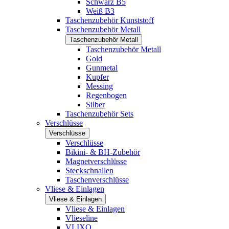
Schwarz B5
Weiß B3
Taschenzubehör Kunststoff
Taschenzubehör Metall
Taschenzubehör Metall
Taschenzubehör Metall
Gold
Gunmetal
Kupfer
Messing
Regenbogen
Silber
Taschenzubehör Sets
Verschlüsse
Verschlüsse
Verschlüsse
Bikini- & BH-Zubehör
Magnetverschlüsse
Steckschnallen
Taschenverschlüsse
Vliese & Einlagen
Vliese & Einlagen
Vliese & Einlagen
Vlieseline
VLIXO