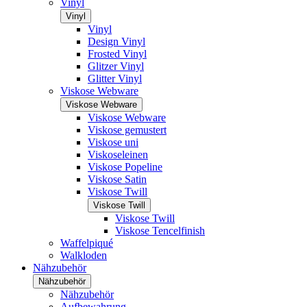
Vinyl
Vinyl
Vinyl
Design Vinyl
Frosted Vinyl
Glitzer Vinyl
Glitter Vinyl
Viskose Webware
Viskose Webware
Viskose Webware
Viskose gemustert
Viskose uni
Viskoseleinen
Viskose Popeline
Viskose Satin
Viskose Twill
Viskose Twill
Viskose Twill
Viskose Tencelfinish
Waffelpiqué
Walkloden
Nähzubehör
Nähzubehör
Nähzubehör
Aufbewahrung