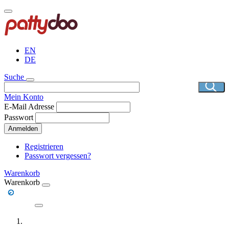
Direkt
zum
Inhalt
EN
DE
Suche
Mein Konto
E-Mail Adresse
Passwort
Anmelden
Registrieren
Passwort vergessen?
Warenkorb
Warenkorb