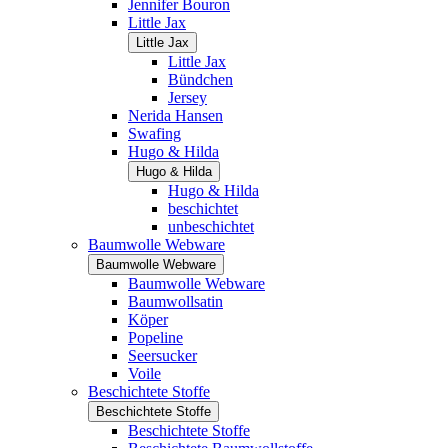
Jennifer Bouron
Little Jax
Little Jax
Little Jax
Bündchen
Jersey
Nerida Hansen
Swafing
Hugo & Hilda
Hugo & Hilda
Hugo & Hilda
beschichtet
unbeschichtet
Baumwolle Webware
Baumwolle Webware
Baumwolle Webware
Baumwollsatin
Köper
Popeline
Seersucker
Voile
Beschichtete Stoffe
Beschichtete Stoffe
Beschichtete Stoffe