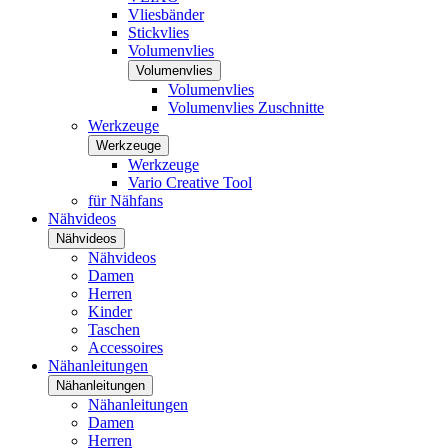
Vliesbänder
Stickvlies
Volumenvlies
Volumenvlies
Volumenvlies
Volumenvlies Zuschnitte
Werkzeuge
Werkzeuge
Werkzeuge
Vario Creative Tool
für Nähfans
Nähvideos
Nähvideos
Nähvideos
Damen
Herren
Kinder
Taschen
Accessoires
Nähanleitungen
Nähanleitungen
Nähanleitungen
Damen
Herren