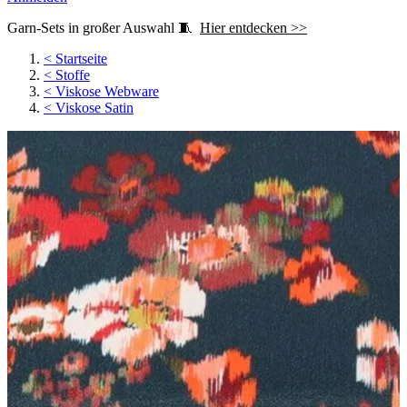
Garn-Sets in großer Auswahl 🧵
Hier entdecken >>
<
Startseite
<
Stoffe
<
Viskose Webware
<
Viskose Satin