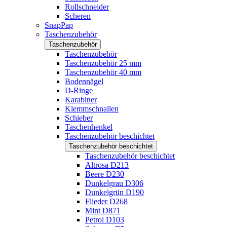
Rollschneider
Scheren
SnapPap
Taschenzubehör
Taschenzubehör
Taschenzubehör
Taschenzubehör 25 mm
Taschenzubehör 40 mm
Bodennägel
D-Ringe
Karabiner
Klemmschnallen
Schieber
Taschenhenkel
Taschenzubehör beschichtet
Taschenzubehör beschichtet
Taschenzubehör beschichtet
Altrosa D213
Beere D230
Dunkelgrau D306
Dunkelgrün D190
Flieder D268
Mint D871
Petrol D103