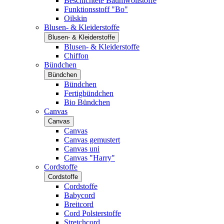
Beschichtete Baumwollstoffe
Funktionsstoff "Bo"
Oilskin
Blusen- & Kleiderstoffe
Blusen- & Kleiderstoffe
Blusen- & Kleiderstoffe
Chiffon
Bündchen
Bündchen
Bündchen
Fertigbündchen
Bio Bündchen
Canvas
Canvas
Canvas
Canvas gemustert
Canvas uni
Canvas "Harry"
Cordstoffe
Cordstoffe
Cordstoffe
Babycord
Breitcord
Cord Polsterstoffe
Stretchcord