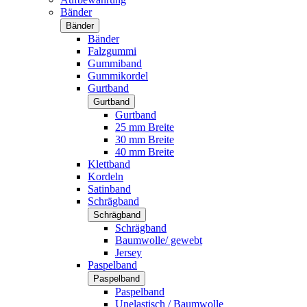
Bänder
Bänder
Bänder
Falzgummi
Gummiband
Gummikordel
Gurtband
Gurtband
Gurtband
25 mm Breite
30 mm Breite
40 mm Breite
Klettband
Kordeln
Satinband
Schrägband
Schrägband
Schrägband
Baumwolle/ gewebt
Jersey
Paspelband
Paspelband
Paspelband
Unelastisch / Baumwolle