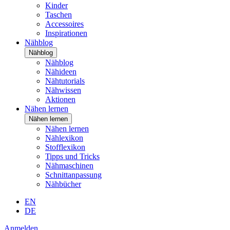
Kinder
Taschen
Accessoires
Inspirationen
Nähblog
Nähblog
Nähblog
Nähideen
Nähtutorials
Nähwissen
Aktionen
Nähen lernen
Nähen lernen
Nähen lernen
Nählexikon
Stofflexikon
Tipps und Tricks
Nähmaschinen
Schnittanpassung
Nähbücher
EN
DE
Anmelden