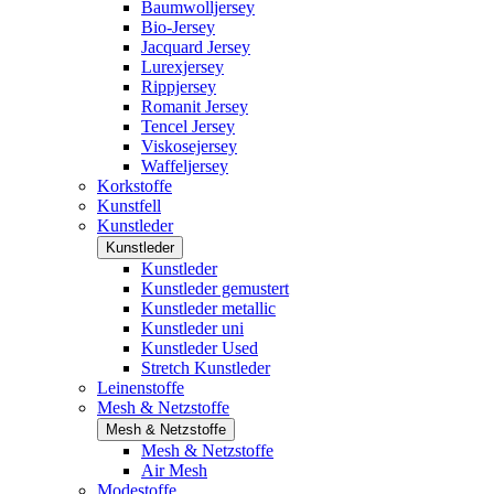
Baumwolljersey
Bio-Jersey
Jacquard Jersey
Lurexjersey
Rippjersey
Romanit Jersey
Tencel Jersey
Viskosejersey
Waffeljersey
Korkstoffe
Kunstfell
Kunstleder
Kunstleder
Kunstleder
Kunstleder gemustert
Kunstleder metallic
Kunstleder uni
Kunstleder Used
Stretch Kunstleder
Leinenstoffe
Mesh & Netzstoffe
Mesh & Netzstoffe
Mesh & Netzstoffe
Air Mesh
Modestoffe