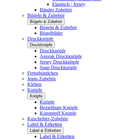
Elastisch / Jersey
Bänder Zubehör
Bügeln & Zubehör
Bügeln & Zubehör
Bügeln & Zubehör
Bügelbilder
Druckknöpfe
Druckknöpfe
Druckknöpfe
Anorak Druckknöpfe
Jersey Druckknöpfe
Snap Druckknöpfe
Fertigbündchen
Jeans Zubehör
Kleben
Knöpfe
Knöpfe
Knöpfe
Beziehbare Knöpfe
Kunststoff Knöpfe
Kuscheltier-Zubehör
Label & Etiketten
Label & Etiketten
Label & Etiketten