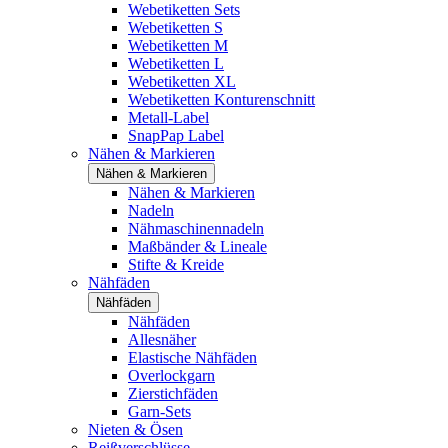
Webetiketten Sets
Webetiketten S
Webetiketten M
Webetiketten L
Webetiketten XL
Webetiketten Konturenschnitt
Metall-Label
SnapPap Label
Nähen & Markieren
Nähen & Markieren
Nähen & Markieren
Nadeln
Nähmaschinennadeln
Maßbänder & Lineale
Stifte & Kreide
Nähfäden
Nähfäden
Nähfäden
Allesnäher
Elastische Nähfäden
Overlockgarn
Zierstichfäden
Garn-Sets
Nieten & Ösen
Reißverschlüsse