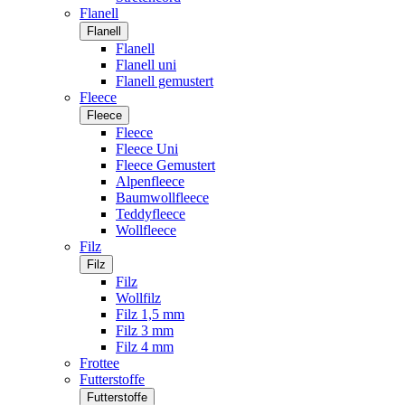
Flanell
Flanell
Flanell
Flanell uni
Flanell gemustert
Fleece
Fleece
Fleece
Fleece Uni
Fleece Gemustert
Alpenfleece
Baumwollfleece
Teddyfleece
Wollfleece
Filz
Filz
Filz
Wollfilz
Filz 1,5 mm
Filz 3 mm
Filz 4 mm
Frottee
Futterstoffe
Futterstoffe