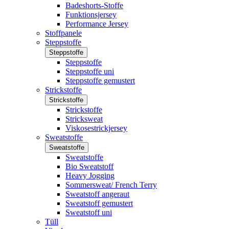
Badeshorts-Stoffe
Funktionsjersey
Performance Jersey
Stoffpanele
Steppstoffe
Steppstoffe
Steppstoffe
Steppstoffe uni
Steppstoffe gemustert
Strickstoffe
Strickstoffe
Strickstoffe
Stricksweat
Viskosestrickjersey
Sweatstoffe
Sweatstoffe
Sweatstoffe
Bio Sweatstoff
Heavy Jogging
Sommersweat/ French Terry
Sweatstoff angeraut
Sweatstoff gemustert
Sweatstoff uni
Tüll