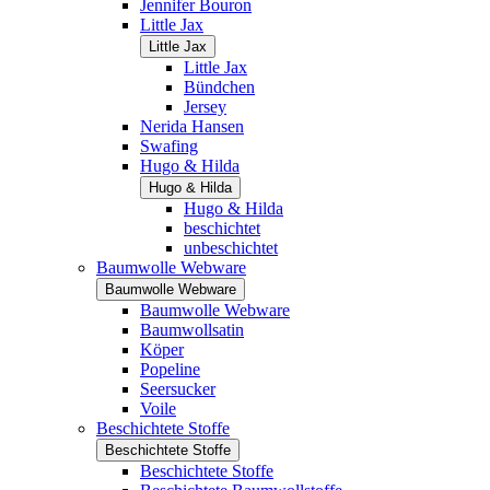
Jennifer Bouron
Little Jax
Little Jax
Little Jax
Bündchen
Jersey
Nerida Hansen
Swafing
Hugo & Hilda
Hugo & Hilda
Hugo & Hilda
beschichtet
unbeschichtet
Baumwolle Webware
Baumwolle Webware
Baumwolle Webware
Baumwollsatin
Köper
Popeline
Seersucker
Voile
Beschichtete Stoffe
Beschichtete Stoffe
Beschichtete Stoffe