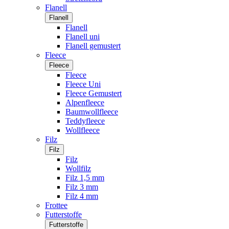
Flanell
Flanell
Flanell
Flanell uni
Flanell gemustert
Fleece
Fleece
Fleece
Fleece Uni
Fleece Gemustert
Alpenfleece
Baumwollfleece
Teddyfleece
Wollfleece
Filz
Filz
Filz
Wollfilz
Filz 1,5 mm
Filz 3 mm
Filz 4 mm
Frottee
Futterstoffe
Futterstoffe