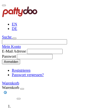
Direkt
zum
Inhalt
EN
DE
Suche
Mein Konto
E-Mail Adresse
Passwort
Anmelden
Registrieren
Passwort vergessen?
Warenkorb
Warenkorb