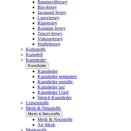
Baumwolljersey
Bio-Jersey
Jacquard Jersey
Lurexjersey
Rippjersey
Romanit Jersey
Tencel Jersey
Viskosejersey
Waffeljersey
Korkstoffe
Kunstfell
Kunstleder
Kunstleder
Kunstleder
Kunstleder gemustert
Kunstleder metallic
Kunstleder uni
Kunstleder Used
Stretch Kunstleder
Leinenstoffe
Mesh & Netzstoffe
Mesh & Netzstoffe
Mesh & Netzstoffe
Air Mesh
Modestoffe