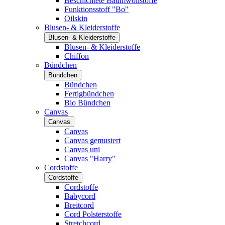
Beschichtete Baumwollstoffe
Funktionsstoff "Bo"
Oilskin
Blusen- & Kleiderstoffe
Blusen- & Kleiderstoffe
Blusen- & Kleiderstoffe
Chiffon
Bündchen
Bündchen
Bündchen
Fertigbündchen
Bio Bündchen
Canvas
Canvas
Canvas
Canvas gemustert
Canvas uni
Canvas "Harry"
Cordstoffe
Cordstoffe
Cordstoffe
Babycord
Breitcord
Cord Polsterstoffe
Stretchcord