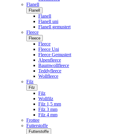
Flanell
Flanell
Flanell
Flanell uni
Flanell gemustert
Fleece
Fleece
Fleece
Fleece Uni
Fleece Gemustert
Alpenfleece
Baumwollfleece
Teddyfleece
Wollfleece
Filz
Filz
Filz
Wollfilz
Filz 1,5 mm
Filz 3 mm
Filz 4 mm
Frottee
Futterstoffe
Futterstoffe