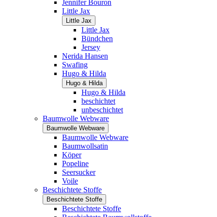
Jennifer Bouron
Little Jax
Little Jax
Little Jax
Bündchen
Jersey
Nerida Hansen
Swafing
Hugo & Hilda
Hugo & Hilda
Hugo & Hilda
beschichtet
unbeschichtet
Baumwolle Webware
Baumwolle Webware
Baumwolle Webware
Baumwollsatin
Köper
Popeline
Seersucker
Voile
Beschichtete Stoffe
Beschichtete Stoffe
Beschichtete Stoffe