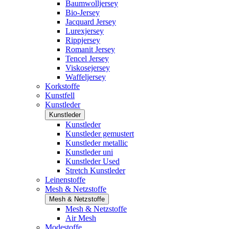
Baumwolljersey
Bio-Jersey
Jacquard Jersey
Lurexjersey
Rippjersey
Romanit Jersey
Tencel Jersey
Viskosejersey
Waffeljersey
Korkstoffe
Kunstfell
Kunstleder
Kunstleder
Kunstleder
Kunstleder gemustert
Kunstleder metallic
Kunstleder uni
Kunstleder Used
Stretch Kunstleder
Leinenstoffe
Mesh & Netzstoffe
Mesh & Netzstoffe
Mesh & Netzstoffe
Air Mesh
Modestoffe