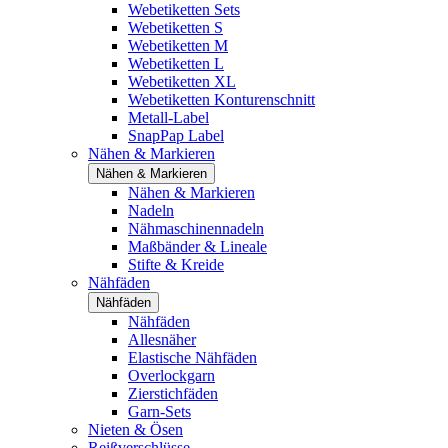
Webetiketten Sets
Webetiketten S
Webetiketten M
Webetiketten L
Webetiketten XL
Webetiketten Konturenschnitt
Metall-Label
SnapPap Label
Nähen & Markieren
Nähen & Markieren
Nähen & Markieren
Nadeln
Nähmaschinennadeln
Maßbänder & Lineale
Stifte & Kreide
Nähfäden
Nähfäden
Nähfäden
Allesnäher
Elastische Nähfäden
Overlockgarn
Zierstichfäden
Garn-Sets
Nieten & Ösen
Reißverschlüsse