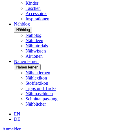
Kinder
Taschen
Accessoires
Inspirationen
Nähblog
Nähblog
Nähblog
Nähideen
Nähtutorials
Nähwissen
Aktionen
Nähen lernen
Nähen lernen
Nähen lernen
Nählexikon
Stofflexikon
Tipps und Tricks
Nähmaschinen
Schnittanpassung
Nähbücher
EN
DE
Anmelden