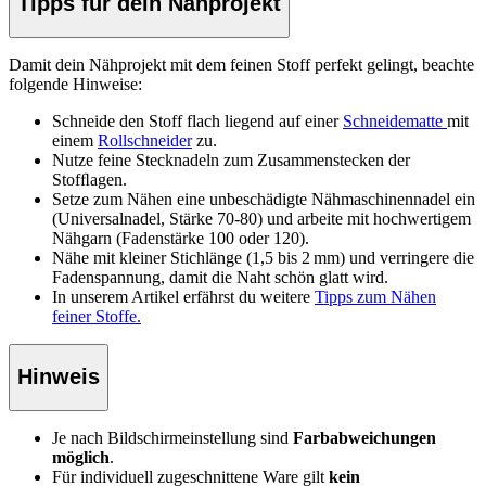
Tipps für dein Nähprojekt
Damit dein Nähprojekt mit dem feinen Stoff perfekt gelingt, beachte
folgende Hinweise:
Schneide den Stoff
flach liegend auf einer
Schneidematte
mit
einem
Rollschneider
zu.
Nutze feine Stecknadeln zum Zusammenstecken der
Stof
ﬂ
agen.
Setze zum Nähen eine unbeschädigte Nähmaschinennadel ein
(Universalnadel, Stärke 70-80) und arbeite mit hochwertigem
Nähgarn (Fadenstärke 100 oder 120).
Nähe mit kleiner Stichlänge (1,5 bis 2 mm) und verringere die
Fadenspannung, damit die Naht schön glatt wird.
In unserem Artikel erfährst du weitere
Tipps zum Nähen
feiner Stoffe.
Hinweis
Je nach Bildschirmeinstellung sind
Farbabweichungen
möglich
.
Für individuell zugeschnittene Ware gilt
kein