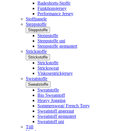
Badeshorts-Stoffe
Funktionsjersey
Performance Jersey
Stoffpanele
Steppstoffe
Steppstoffe
Steppstoffe
Steppstoffe uni
Steppstoffe gemustert
Strickstoffe
Strickstoffe
Strickstoffe
Stricksweat
Viskosestrickjersey
Sweatstoffe
Sweatstoffe
Sweatstoffe
Bio Sweatstoff
Heavy Jogging
Sommersweat/ French Terry
Sweatstoff angeraut
Sweatstoff gemustert
Sweatstoff uni
Tüll