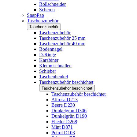
Rollschneider
Scheren
SnapPap
Taschenzubehör
Taschenzubehör
Taschenzubehör
Taschenzubehör 25 mm
Taschenzubehör 40 mm
Bodennägel
D-Ringe
Karabiner
Klemmschnallen
Schieber
Taschenhenkel
Taschenzubehör beschichtet
Taschenzubehör beschichtet
Taschenzubehör beschichtet
Altrosa D213
Beere D230
Dunkelgrau D306
Dunkelgrün D190
Flieder D268
Mint D871
Petrol D103