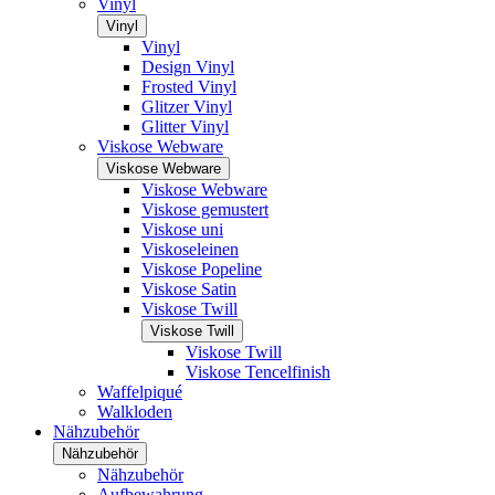
Vinyl
Vinyl
Vinyl
Design Vinyl
Frosted Vinyl
Glitzer Vinyl
Glitter Vinyl
Viskose Webware
Viskose Webware
Viskose Webware
Viskose gemustert
Viskose uni
Viskoseleinen
Viskose Popeline
Viskose Satin
Viskose Twill
Viskose Twill
Viskose Twill
Viskose Tencelfinish
Waffelpiqué
Walkloden
Nähzubehör
Nähzubehör
Nähzubehör
Aufbewahrung