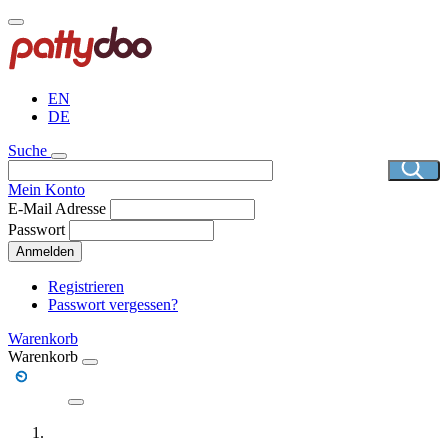
Direkt
zum
Inhalt
EN
DE
Suche
Mein Konto
E-Mail Adresse
Passwort
Anmelden
Registrieren
Passwort vergessen?
Warenkorb
Warenkorb