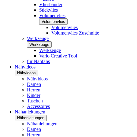
Vliesbänder
Stickvlies
Volumenvlies
Volumenvlies
Volumenvlies
Volumenvlies Zuschnitte
Werkzeuge
Werkzeuge
Werkzeuge
Vario Creative Tool
für Nähfans
Nähvideos
Nähvideos
Nähvideos
Damen
Herren
Kinder
Taschen
Accessoires
Nähanleitungen
Nähanleitungen
Nähanleitungen
Damen
Herren