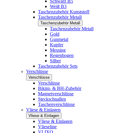
Schwarz B5
Weiß B3
Taschenzubehör Kunststoff
Taschenzubehör Metall
Taschenzubehör Metall
Taschenzubehör Metall
Gold
Gunmetal
Kupfer
Messing
Regenbogen
Silber
Taschenzubehör Sets
Verschlüsse
Verschlüsse
Verschlüsse
Bikini- & BH-Zubehör
Magnetverschlüsse
Steckschnallen
Taschenverschlüsse
Vliese & Einlagen
Vliese & Einlagen
Vliese & Einlagen
Vlieseline
VLIXO