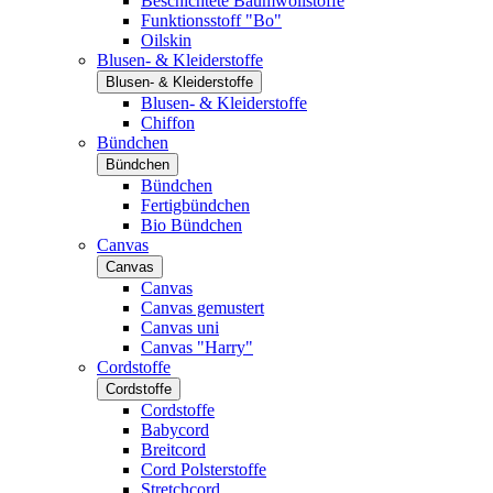
Beschichtete Baumwollstoffe
Funktionsstoff "Bo"
Oilskin
Blusen- & Kleiderstoffe
Blusen- & Kleiderstoffe
Blusen- & Kleiderstoffe
Chiffon
Bündchen
Bündchen
Bündchen
Fertigbündchen
Bio Bündchen
Canvas
Canvas
Canvas
Canvas gemustert
Canvas uni
Canvas "Harry"
Cordstoffe
Cordstoffe
Cordstoffe
Babycord
Breitcord
Cord Polsterstoffe
Stretchcord