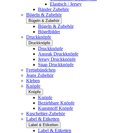
Elastisch / Jersey
Bänder Zubehör
Bügeln & Zubehör
Bügeln & Zubehör
Bügeln & Zubehör
Bügelbilder
Druckknöpfe
Druckknöpfe
Druckknöpfe
Anorak Druckknöpfe
Jersey Druckknöpfe
Snap Druckknöpfe
Fertigbündchen
Jeans Zubehör
Kleben
Knöpfe
Knöpfe
Knöpfe
Beziehbare Knöpfe
Kunststoff Knöpfe
Kuscheltier-Zubehör
Label & Etiketten
Label & Etiketten
Label & Etiketten