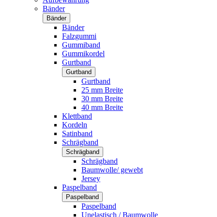
Bänder
Bänder
Bänder
Falzgummi
Gummiband
Gummikordel
Gurtband
Gurtband
Gurtband
25 mm Breite
30 mm Breite
40 mm Breite
Klettband
Kordeln
Satinband
Schrägband
Schrägband
Schrägband
Baumwolle/ gewebt
Jersey
Paspelband
Paspelband
Paspelband
Unelastisch / Baumwolle