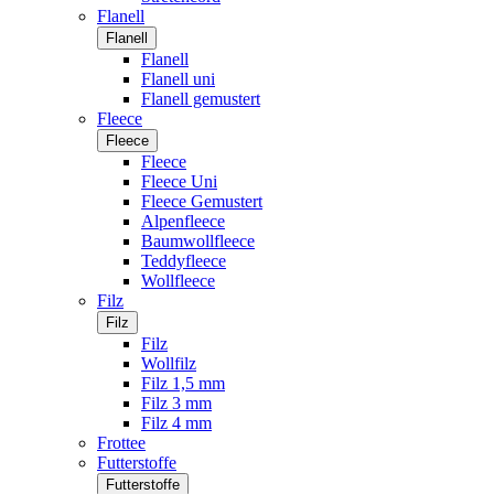
Flanell
Flanell
Flanell
Flanell uni
Flanell gemustert
Fleece
Fleece
Fleece
Fleece Uni
Fleece Gemustert
Alpenfleece
Baumwollfleece
Teddyfleece
Wollfleece
Filz
Filz
Filz
Wollfilz
Filz 1,5 mm
Filz 3 mm
Filz 4 mm
Frottee
Futterstoffe
Futterstoffe