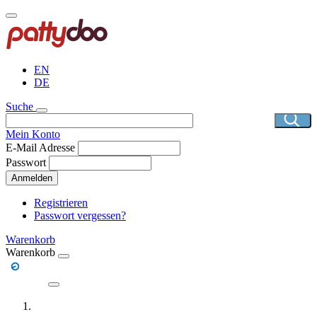
Direkt
zum
Inhalt
EN
DE
Suche
Mein Konto
E-Mail Adresse
Passwort
Anmelden
Registrieren
Passwort vergessen?
Warenkorb
Warenkorb