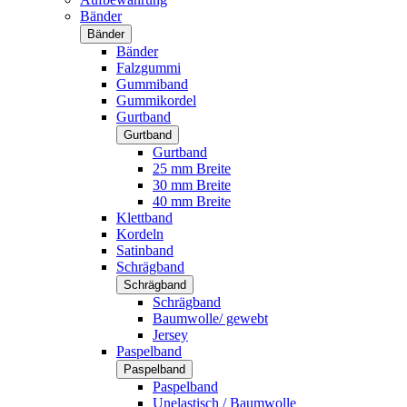
Bänder
Bänder
Bänder
Falzgummi
Gummiband
Gummikordel
Gurtband
Gurtband
Gurtband
25 mm Breite
30 mm Breite
40 mm Breite
Klettband
Kordeln
Satinband
Schrägband
Schrägband
Schrägband
Baumwolle/ gewebt
Jersey
Paspelband
Paspelband
Paspelband
Unelastisch / Baumwolle