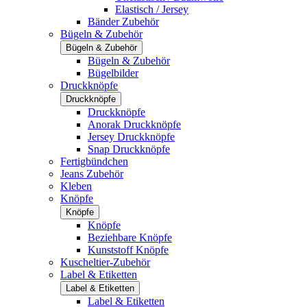
Elastisch / Jersey
Bänder Zubehör
Bügeln & Zubehör
Bügeln & Zubehör
Bügeln & Zubehör
Bügelbilder
Druckknöpfe
Druckknöpfe
Druckknöpfe
Anorak Druckknöpfe
Jersey Druckknöpfe
Snap Druckknöpfe
Fertigbündchen
Jeans Zubehör
Kleben
Knöpfe
Knöpfe
Knöpfe
Beziehbare Knöpfe
Kunststoff Knöpfe
Kuscheltier-Zubehör
Label & Etiketten
Label & Etiketten
Label & Etiketten