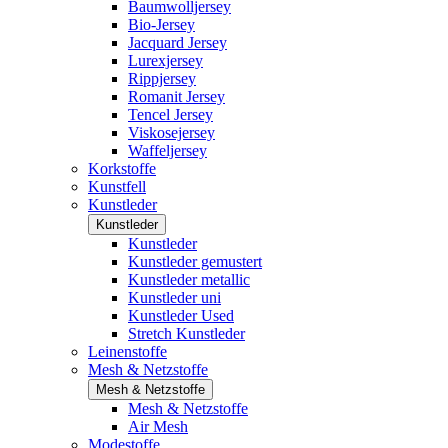
Baumwolljersey
Bio-Jersey
Jacquard Jersey
Lurexjersey
Rippjersey
Romanit Jersey
Tencel Jersey
Viskosejersey
Waffeljersey
Korkstoffe
Kunstfell
Kunstleder
Kunstleder
Kunstleder
Kunstleder gemustert
Kunstleder metallic
Kunstleder uni
Kunstleder Used
Stretch Kunstleder
Leinenstoffe
Mesh & Netzstoffe
Mesh & Netzstoffe
Mesh & Netzstoffe
Air Mesh
Modestoffe