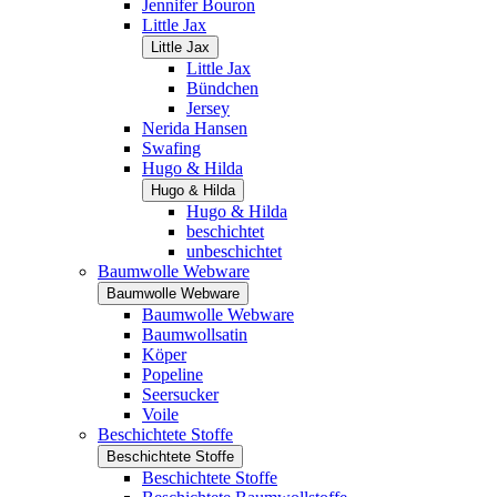
Jennifer Bouron
Little Jax
Little Jax
Little Jax
Bündchen
Jersey
Nerida Hansen
Swafing
Hugo & Hilda
Hugo & Hilda
Hugo & Hilda
beschichtet
unbeschichtet
Baumwolle Webware
Baumwolle Webware
Baumwolle Webware
Baumwollsatin
Köper
Popeline
Seersucker
Voile
Beschichtete Stoffe
Beschichtete Stoffe
Beschichtete Stoffe