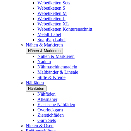
Webetiketten Sets
Webetiketten S
Webetiketten M
Webetiketten L
Webetiketten XL
Webetiketten Konturenschnitt
Metall-Label
SnapPap Label
Nähen & Markieren
Nähen & Markieren
Nähen & Markieren
Nadeln
Nähmaschinennadeln
Maßbänder & Lineale
Stifte & Kreide
Nähfäden
Nähfäden
Nähfäden
Allesnäher
Elastische Nähfäden
Overlockgarn
Zierstichfäden
Garn-Sets
Nieten & Ösen
Reißverschlüsse