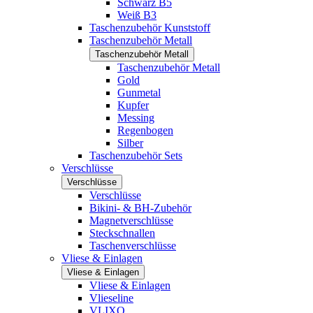
Schwarz B5
Weiß B3
Taschenzubehör Kunststoff
Taschenzubehör Metall
Taschenzubehör Metall
Taschenzubehör Metall
Gold
Gunmetal
Kupfer
Messing
Regenbogen
Silber
Taschenzubehör Sets
Verschlüsse
Verschlüsse
Verschlüsse
Bikini- & BH-Zubehör
Magnetverschlüsse
Steckschnallen
Taschenverschlüsse
Vliese & Einlagen
Vliese & Einlagen
Vliese & Einlagen
Vlieseline
VLIXO