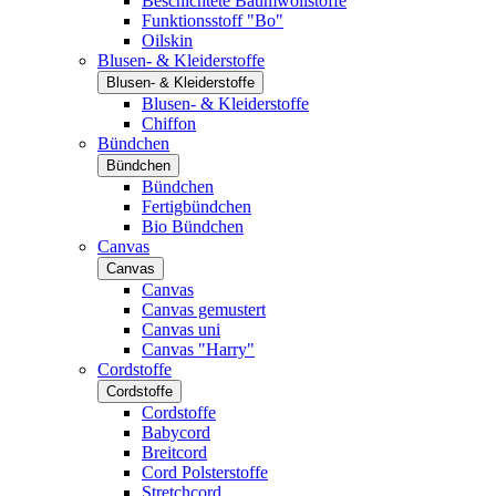
Beschichtete Baumwollstoffe
Funktionsstoff "Bo"
Oilskin
Blusen- & Kleiderstoffe
Blusen- & Kleiderstoffe
Blusen- & Kleiderstoffe
Chiffon
Bündchen
Bündchen
Bündchen
Fertigbündchen
Bio Bündchen
Canvas
Canvas
Canvas
Canvas gemustert
Canvas uni
Canvas "Harry"
Cordstoffe
Cordstoffe
Cordstoffe
Babycord
Breitcord
Cord Polsterstoffe
Stretchcord