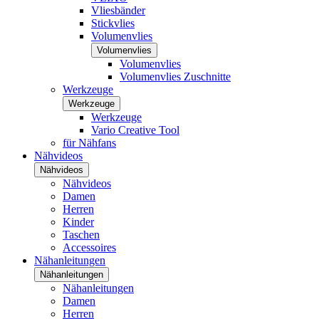
Vliesbänder
Stickvlies
Volumenvlies
Volumenvlies
Volumenvlies
Volumenvlies Zuschnitte
Werkzeuge
Werkzeuge
Werkzeuge
Vario Creative Tool
für Nähfans
Nähvideos
Nähvideos
Nähvideos
Damen
Herren
Kinder
Taschen
Accessoires
Nähanleitungen
Nähanleitungen
Nähanleitungen
Damen
Herren