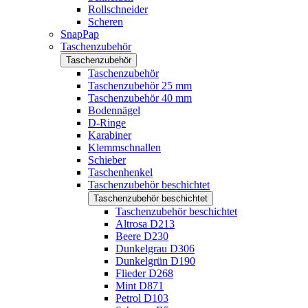
Rollschneider
Scheren
SnapPap
Taschenzubehör
Taschenzubehör
Taschenzubehör
Taschenzubehör 25 mm
Taschenzubehör 40 mm
Bodennägel
D-Ringe
Karabiner
Klemmschnallen
Schieber
Taschenhenkel
Taschenzubehör beschichtet
Taschenzubehör beschichtet
Taschenzubehör beschichtet
Altrosa D213
Beere D230
Dunkelgrau D306
Dunkelgrün D190
Flieder D268
Mint D871
Petrol D103