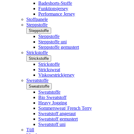
Badeshorts-Stoffe
Funktionsjersey
Performance Jersey
Stoffpanele
Steppstoffe
Steppstoffe
Steppstoffe
Steppstoffe uni
Steppstoffe gemustert
Strickstoffe
Strickstoffe
Strickstoffe
Stricksweat
Viskosestrickjersey
Sweatstoffe
Sweatstoffe
Sweatstoffe
Bio Sweatstoff
Heavy Jogging
Sommersweat/ French Terry
Sweatstoff angeraut
Sweatstoff gemustert
Sweatstoff uni
Tüll