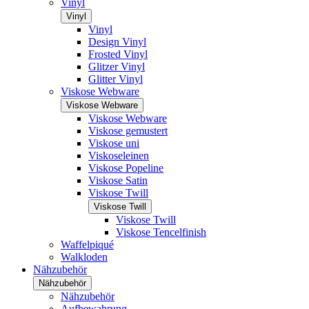
Vinyl
Vinyl
Vinyl
Design Vinyl
Frosted Vinyl
Glitzer Vinyl
Glitter Vinyl
Viskose Webware
Viskose Webware
Viskose Webware
Viskose gemustert
Viskose uni
Viskoseleinen
Viskose Popeline
Viskose Satin
Viskose Twill
Viskose Twill
Viskose Twill
Viskose Tencelfinish
Waffelpiqué
Walkloden
Nähzubehör
Nähzubehör
Nähzubehör
Aufbewahrung