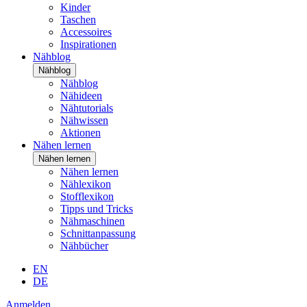
Kinder
Taschen
Accessoires
Inspirationen
Nähblog
Nähblog
Nähblog
Nähideen
Nähtutorials
Nähwissen
Aktionen
Nähen lernen
Nähen lernen
Nähen lernen
Nählexikon
Stofflexikon
Tipps und Tricks
Nähmaschinen
Schnittanpassung
Nähbücher
EN
DE
Anmelden