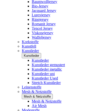
Baumwolljersey
Bio-Jersey
Jacquard Jersey
Lurexjersey
Rippjersey
Romanit Jersey
Tencel Jersey
Viskosejersey
Waffeljersey
Korkstoffe
Kunstfell
Kunstleder
Kunstleder
Kunstleder
Kunstleder gemustert
Kunstleder metallic
Kunstleder uni
Kunstleder Used
Stretch Kunstleder
Leinenstoffe
Mesh & Netzstoffe
Mesh & Netzstoffe
Mesh & Netzstoffe
Air Mesh
Modestoffe