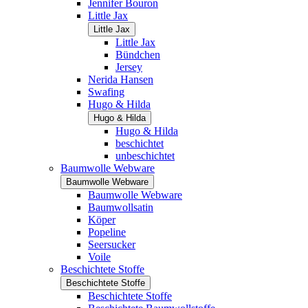
Jennifer Bouron
Little Jax
Little Jax
Little Jax
Bündchen
Jersey
Nerida Hansen
Swafing
Hugo & Hilda
Hugo & Hilda
Hugo & Hilda
beschichtet
unbeschichtet
Baumwolle Webware
Baumwolle Webware
Baumwolle Webware
Baumwollsatin
Köper
Popeline
Seersucker
Voile
Beschichtete Stoffe
Beschichtete Stoffe
Beschichtete Stoffe