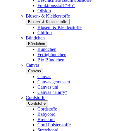
Beschichtete Baumwollstoffe
Funktionsstoff "Bo"
Oilskin
Blusen- & Kleiderstoffe
Blusen- & Kleiderstoffe
Blusen- & Kleiderstoffe
Chiffon
Bündchen
Bündchen
Bündchen
Fertigbündchen
Bio Bündchen
Canvas
Canvas
Canvas
Canvas gemustert
Canvas uni
Canvas "Harry"
Cordstoffe
Cordstoffe
Cordstoffe
Babycord
Breitcord
Cord Polsterstoffe
Stretchcord