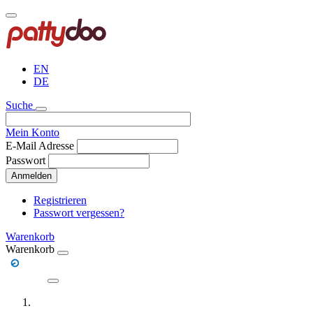
Direkt
zum
Inhalt
EN
DE
Suche
Mein Konto
E-Mail Adresse
Passwort
Anmelden
Registrieren
Passwort vergessen?
Warenkorb
Warenkorb