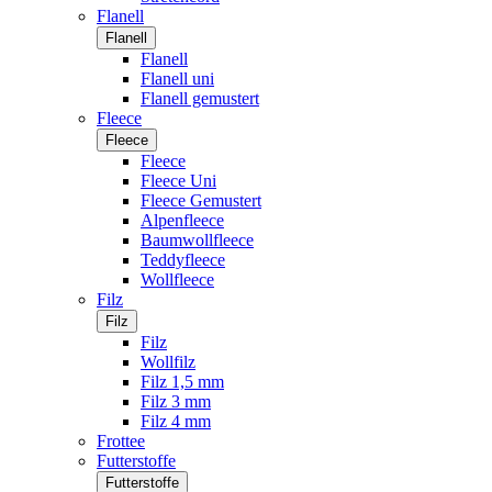
Flanell
Flanell
Flanell
Flanell uni
Flanell gemustert
Fleece
Fleece
Fleece
Fleece Uni
Fleece Gemustert
Alpenfleece
Baumwollfleece
Teddyfleece
Wollfleece
Filz
Filz
Filz
Wollfilz
Filz 1,5 mm
Filz 3 mm
Filz 4 mm
Frottee
Futterstoffe
Futterstoffe