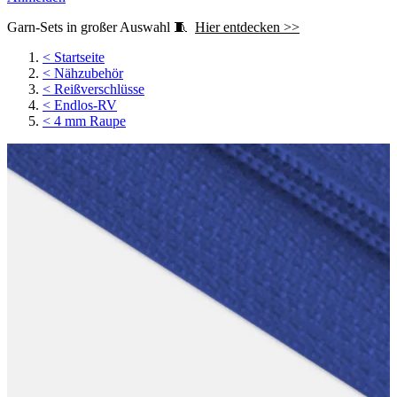
Garn-Sets in großer Auswahl 🧵
Hier entdecken >>
<
Startseite
<
Nähzubehör
<
Reißverschlüsse
<
Endlos-RV
<
4 mm Raupe