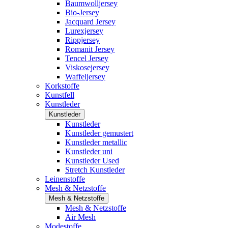
Baumwolljersey
Bio-Jersey
Jacquard Jersey
Lurexjersey
Rippjersey
Romanit Jersey
Tencel Jersey
Viskosejersey
Waffeljersey
Korkstoffe
Kunstfell
Kunstleder
Kunstleder
Kunstleder
Kunstleder gemustert
Kunstleder metallic
Kunstleder uni
Kunstleder Used
Stretch Kunstleder
Leinenstoffe
Mesh & Netzstoffe
Mesh & Netzstoffe
Mesh & Netzstoffe
Air Mesh
Modestoffe