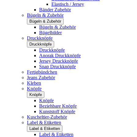
Elastisch / Jersey
Bänder Zubehör
Bügeln & Zubehör
Bügeln & Zubehör
Bügeln & Zubehör
Bügelbilder
Druckknöpfe
Druckknöpfe
Druckknöpfe
Anorak Druckknöpfe
Jersey Druckknöpfe
Snap Druckknöpfe
Fertigbündchen
Jeans Zubehör
Kleben
Knöpfe
Knöpfe
Knöpfe
Beziehbare Knöpfe
Kunststoff Knöpfe
Kuscheltier-Zubehör
Label & Etiketten
Label & Etiketten
Label & Etiketten