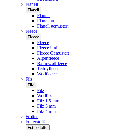
Flanell
Flanell
Flanell
Flanell uni
Flanell gemustert
Fleece
Fleece
Fleece
Fleece Uni
Fleece Gemustert
Alpenfleece
Baumwollfleece
Teddyfleece
Wollfleece
Filz
Filz
Filz
Wollfilz
Filz 1,5 mm
Filz 3 mm
Filz 4 mm
Frottee
Futterstoffe
Futterstoffe