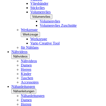
Vliesbänder
Stickvlies
Volumenvlies
Volumenvlies
Volumenvlies
Volumenvlies Zuschnitte
Werkzeuge
Werkzeuge
Werkzeuge
Vario Creative Tool
für Nähfans
Nähvideos
Nähvideos
Nähvideos
Damen
Herren
Kinder
Taschen
Accessoires
Nähanleitungen
Nähanleitungen
Nähanleitungen
Damen
Herren