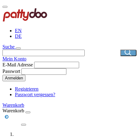
Direkt
zum
Inhalt
EN
DE
Suche
Mein Konto
E-Mail Adresse
Passwort
Anmelden
Registrieren
Passwort vergessen?
Warenkorb
Warenkorb