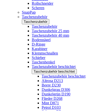
Rollschneider
Scheren
SnapPap
Taschenzubehör
Taschenzubehör
Taschenzubehör
Taschenzubehör 25 mm
Taschenzubehör 40 mm
Bodennägel
D-Ringe
Karabiner
Klemmschnallen
Schieber
Taschenhenkel
Taschenzubehör beschichtet
Taschenzubehör beschichtet
Taschenzubehör beschichtet
Altrosa D213
Beere D230
Dunkelgrau D306
Dunkelgrün D190
Flieder D268
Mint D871
Petrol D103