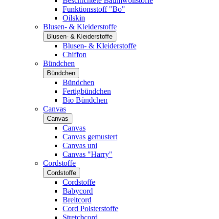
Beschichtete Baumwollstoffe
Funktionsstoff "Bo"
Oilskin
Blusen- & Kleiderstoffe
Blusen- & Kleiderstoffe
Blusen- & Kleiderstoffe
Chiffon
Bündchen
Bündchen
Bündchen
Fertigbündchen
Bio Bündchen
Canvas
Canvas
Canvas
Canvas gemustert
Canvas uni
Canvas "Harry"
Cordstoffe
Cordstoffe
Cordstoffe
Babycord
Breitcord
Cord Polsterstoffe
Stretchcord