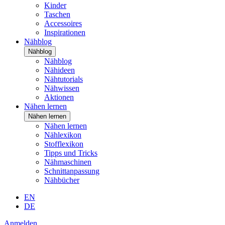
Kinder
Taschen
Accessoires
Inspirationen
Nähblog
Nähblog
Nähblog
Nähideen
Nähtutorials
Nähwissen
Aktionen
Nähen lernen
Nähen lernen
Nähen lernen
Nählexikon
Stofflexikon
Tipps und Tricks
Nähmaschinen
Schnittanpassung
Nähbücher
EN
DE
Anmelden