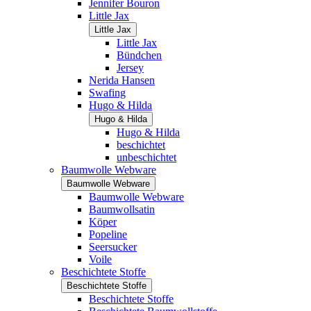
Jennifer Bouron
Little Jax
Little Jax
Little Jax
Bündchen
Jersey
Nerida Hansen
Swafing
Hugo & Hilda
Hugo & Hilda
Hugo & Hilda
beschichtet
unbeschichtet
Baumwolle Webware
Baumwolle Webware
Baumwolle Webware
Baumwollsatin
Köper
Popeline
Seersucker
Voile
Beschichtete Stoffe
Beschichtete Stoffe
Beschichtete Stoffe