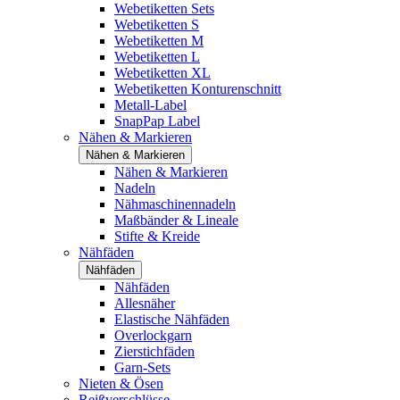
Webetiketten Sets
Webetiketten S
Webetiketten M
Webetiketten L
Webetiketten XL
Webetiketten Konturenschnitt
Metall-Label
SnapPap Label
Nähen & Markieren
Nähen & Markieren
Nähen & Markieren
Nadeln
Nähmaschinennadeln
Maßbänder & Lineale
Stifte & Kreide
Nähfäden
Nähfäden
Nähfäden
Allesnäher
Elastische Nähfäden
Overlockgarn
Zierstichfäden
Garn-Sets
Nieten & Ösen
Reißverschlüsse