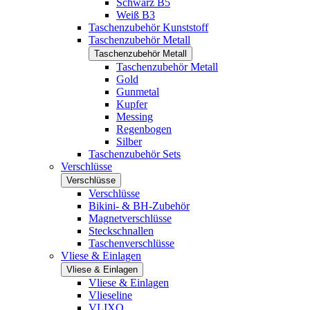
Schwarz B5
Weiß B3
Taschenzubehör Kunststoff
Taschenzubehör Metall
Taschenzubehör Metall
Taschenzubehör Metall
Gold
Gunmetal
Kupfer
Messing
Regenbogen
Silber
Taschenzubehör Sets
Verschlüsse
Verschlüsse
Verschlüsse
Bikini- & BH-Zubehör
Magnetverschlüsse
Steckschnallen
Taschenverschlüsse
Vliese & Einlagen
Vliese & Einlagen
Vliese & Einlagen
Vlieseline
VLIXO