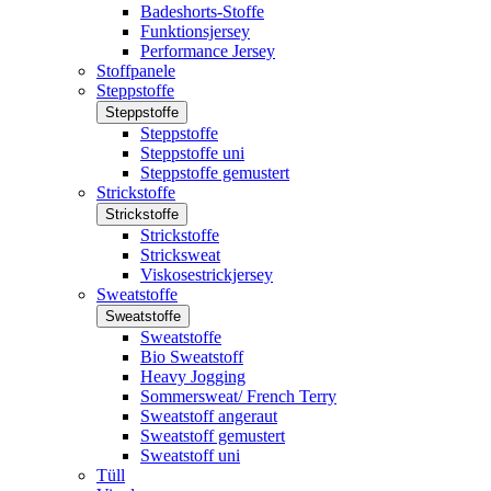
Badeshorts-Stoffe
Funktionsjersey
Performance Jersey
Stoffpanele
Steppstoffe
Steppstoffe
Steppstoffe
Steppstoffe uni
Steppstoffe gemustert
Strickstoffe
Strickstoffe
Strickstoffe
Stricksweat
Viskosestrickjersey
Sweatstoffe
Sweatstoffe
Sweatstoffe
Bio Sweatstoff
Heavy Jogging
Sommersweat/ French Terry
Sweatstoff angeraut
Sweatstoff gemustert
Sweatstoff uni
Tüll