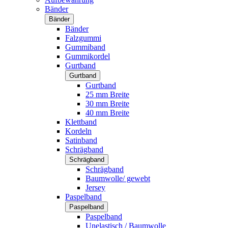
Bänder
Bänder
Bänder
Falzgummi
Gummiband
Gummikordel
Gurtband
Gurtband
Gurtband
25 mm Breite
30 mm Breite
40 mm Breite
Klettband
Kordeln
Satinband
Schrägband
Schrägband
Schrägband
Baumwolle/ gewebt
Jersey
Paspelband
Paspelband
Paspelband
Unelastisch / Baumwolle