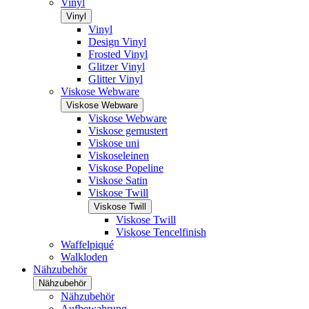
Vinyl
Vinyl
Vinyl
Design Vinyl
Frosted Vinyl
Glitzer Vinyl
Glitter Vinyl
Viskose Webware
Viskose Webware
Viskose Webware
Viskose gemustert
Viskose uni
Viskoseleinen
Viskose Popeline
Viskose Satin
Viskose Twill
Viskose Twill
Viskose Twill
Viskose Tencelfinish
Waffelpiqué
Walkloden
Nähzubehör
Nähzubehör
Nähzubehör
Aufbewahrung