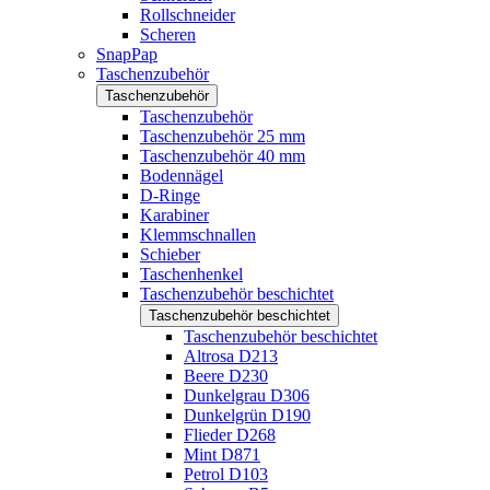
Rollschneider
Scheren
SnapPap
Taschenzubehör
Taschenzubehör
Taschenzubehör
Taschenzubehör 25 mm
Taschenzubehör 40 mm
Bodennägel
D-Ringe
Karabiner
Klemmschnallen
Schieber
Taschenhenkel
Taschenzubehör beschichtet
Taschenzubehör beschichtet
Taschenzubehör beschichtet
Altrosa D213
Beere D230
Dunkelgrau D306
Dunkelgrün D190
Flieder D268
Mint D871
Petrol D103