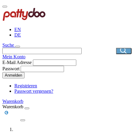
Direkt
zum
Inhalt
EN
DE
Suche
Mein Konto
E-Mail Adresse
Passwort
Anmelden
Registrieren
Passwort vergessen?
Warenkorb
Warenkorb