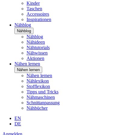
Kinder
Taschen
Accessoires
Inspirationen
Nähblog
Nähblog
Nähblog
Nähideen
Nähtutorials
Nähwissen
Aktionen
Nähen lernen
Nähen lernen
Nähen lernen
Nählexikon
Stofflexikon
Tipps und Tricks
Nähmaschinen
Schnittanpassung
Nähbücher
EN
DE
Anmelden