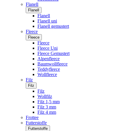
Flanell
Flanell
Flanell
Flanell uni
Flanell gemustert
Fleece
Fleece
Fleece
Fleece Uni
Fleece Gemustert
Alpenfleece
Baumwollfleece
Teddyfleece
Wollfleece
Filz
Filz
Filz
Wollfilz
Filz 1,5 mm
Filz 3 mm
Filz 4 mm
Frottee
Futterstoffe
Futterstoffe