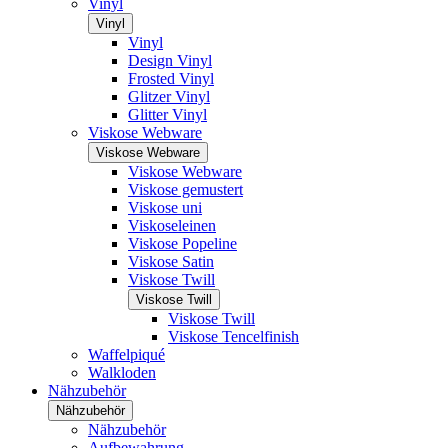
Vinyl
Vinyl
Vinyl
Design Vinyl
Frosted Vinyl
Glitzer Vinyl
Glitter Vinyl
Viskose Webware
Viskose Webware
Viskose Webware
Viskose gemustert
Viskose uni
Viskoseleinen
Viskose Popeline
Viskose Satin
Viskose Twill
Viskose Twill
Viskose Twill
Viskose Tencelfinish
Waffelpiqué
Walkloden
Nähzubehör
Nähzubehör
Nähzubehör
Aufbewahrung