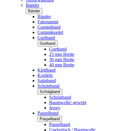
Bänder
Bänder
Bänder
Falzgummi
Gummiband
Gummikordel
Gurtband
Gurtband
Gurtband
25 mm Breite
30 mm Breite
40 mm Breite
Klettband
Kordeln
Satinband
Schrägband
Schrägband
Schrägband
Baumwolle/ gewebt
Jersey
Paspelband
Paspelband
Paspelband
Unelastisch / Baumwolle