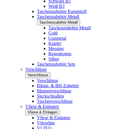
Schwarz B5
Weiß B3
Taschenzubehör Kunststoff
Taschenzubehör Metall
Taschenzubehör Metall
Taschenzubehör Metall
Gold
Gunmetal
Kupfer
Messing
Regenbogen
Silber
Taschenzubehör Sets
Verschlüsse
Verschlüsse
Verschlüsse
Bikini- & BH-Zubehör
Magnetverschlüsse
Steckschnallen
Taschenverschlüsse
Vliese & Einlagen
Vliese & Einlagen
Vliese & Einlagen
Vlieseline
VLIXO