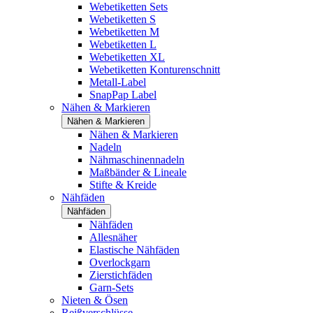
Webetiketten Sets
Webetiketten S
Webetiketten M
Webetiketten L
Webetiketten XL
Webetiketten Konturenschnitt
Metall-Label
SnapPap Label
Nähen & Markieren
Nähen & Markieren
Nähen & Markieren
Nadeln
Nähmaschinennadeln
Maßbänder & Lineale
Stifte & Kreide
Nähfäden
Nähfäden
Nähfäden
Allesnäher
Elastische Nähfäden
Overlockgarn
Zierstichfäden
Garn-Sets
Nieten & Ösen
Reißverschlüsse