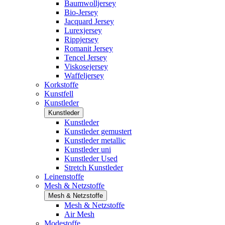
Baumwolljersey
Bio-Jersey
Jacquard Jersey
Lurexjersey
Rippjersey
Romanit Jersey
Tencel Jersey
Viskosejersey
Waffeljersey
Korkstoffe
Kunstfell
Kunstleder
Kunstleder
Kunstleder
Kunstleder gemustert
Kunstleder metallic
Kunstleder uni
Kunstleder Used
Stretch Kunstleder
Leinenstoffe
Mesh & Netzstoffe
Mesh & Netzstoffe
Mesh & Netzstoffe
Air Mesh
Modestoffe