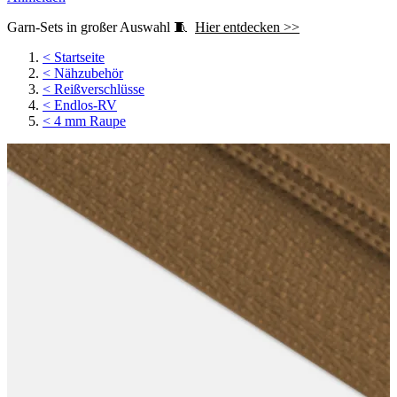
Garn-Sets in großer Auswahl 🧵
Hier entdecken >>
<
Startseite
<
Nähzubehör
<
Reißverschlüsse
<
Endlos-RV
<
4 mm Raupe