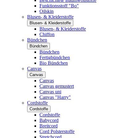
Beschichtete Baumwollstoffe
Funktionsstoff "Bo"
Oilskin
Blusen- & Kleiderstoffe
Blusen- & Kleiderstoffe
Blusen- & Kleiderstoffe
Chiffon
Bündchen
Bündchen
Bündchen
Fertigbündchen
Bio Bündchen
Canvas
Canvas
Canvas
Canvas gemustert
Canvas uni
Canvas "Harry"
Cordstoffe
Cordstoffe
Cordstoffe
Babycord
Breitcord
Cord Polsterstoffe
Stretchcord