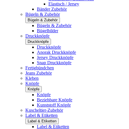
Elastisch / Jersey
Bänder Zubehör
Bügeln & Zubehör
Bügeln & Zubehör
Bügeln & Zubehör
Bügelbilder
Druckknöpfe
Druckknöpfe
Druckknöpfe
Anorak Druckknöpfe
Jersey Druckknöpfe
Snap Druckknöpfe
Fertigbündchen
Jeans Zubehör
Kleben
Knöpfe
Knöpfe
Knöpfe
Beziehbare Knöpfe
Kunststoff Knöpfe
Kuscheltier-Zubehör
Label & Etiketten
Label & Etiketten
Label & Etiketten