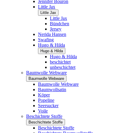
Jennifer Bouron
Little Jax
Little Jax
Little Jax
Bündchen
Jersey
Nerida Hansen
Swafing
Hugo & Hilda
Hugo & Hilda
Hugo & Hilda
beschichtet
unbeschichtet
Baumwolle Webware
Baumwolle Webware
Baumwolle Webware
Baumwollsatin
Köper
Popeline
Seersucker
Voile
Beschichtete Stoffe
Beschichtete Stoffe
Beschichtete Stoffe