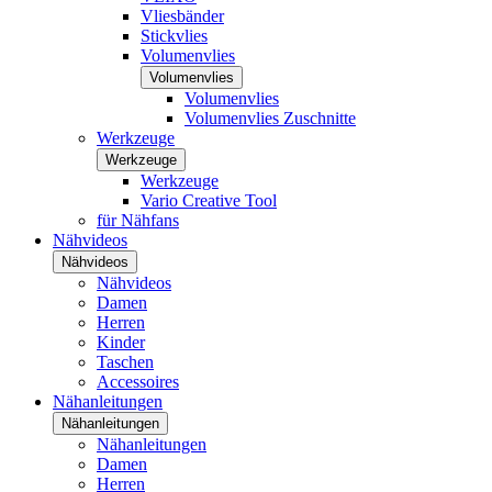
Vliesbänder
Stickvlies
Volumenvlies
Volumenvlies
Volumenvlies
Volumenvlies Zuschnitte
Werkzeuge
Werkzeuge
Werkzeuge
Vario Creative Tool
für Nähfans
Nähvideos
Nähvideos
Nähvideos
Damen
Herren
Kinder
Taschen
Accessoires
Nähanleitungen
Nähanleitungen
Nähanleitungen
Damen
Herren