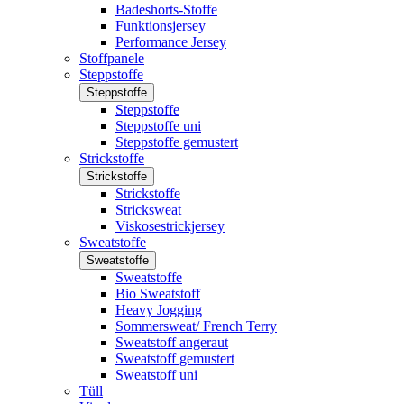
Badeshorts-Stoffe
Funktionsjersey
Performance Jersey
Stoffpanele
Steppstoffe
Steppstoffe
Steppstoffe
Steppstoffe uni
Steppstoffe gemustert
Strickstoffe
Strickstoffe
Strickstoffe
Stricksweat
Viskosestrickjersey
Sweatstoffe
Sweatstoffe
Sweatstoffe
Bio Sweatstoff
Heavy Jogging
Sommersweat/ French Terry
Sweatstoff angeraut
Sweatstoff gemustert
Sweatstoff uni
Tüll