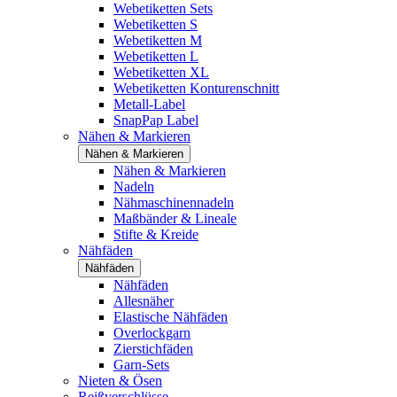
Webetiketten Sets
Webetiketten S
Webetiketten M
Webetiketten L
Webetiketten XL
Webetiketten Konturenschnitt
Metall-Label
SnapPap Label
Nähen & Markieren
Nähen & Markieren
Nähen & Markieren
Nadeln
Nähmaschinennadeln
Maßbänder & Lineale
Stifte & Kreide
Nähfäden
Nähfäden
Nähfäden
Allesnäher
Elastische Nähfäden
Overlockgarn
Zierstichfäden
Garn-Sets
Nieten & Ösen
Reißverschlüsse