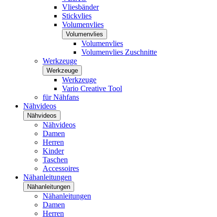
Vliesbänder
Stickvlies
Volumenvlies
Volumenvlies
Volumenvlies
Volumenvlies Zuschnitte
Werkzeuge
Werkzeuge
Werkzeuge
Vario Creative Tool
für Nähfans
Nähvideos
Nähvideos
Nähvideos
Damen
Herren
Kinder
Taschen
Accessoires
Nähanleitungen
Nähanleitungen
Nähanleitungen
Damen
Herren