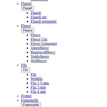
Flanell
Flanell
Flanell
Flanell uni
Flanell gemustert
Fleece
Fleece
Fleece
Fleece Uni
Fleece Gemustert
Alpenfleece
Baumwollfleece
Teddyfleece
Wollfleece
Filz
Filz
Filz
Wollfilz
Filz 1,5 mm
Filz 3 mm
Filz 4 mm
Frottee
Futterstoffe
Futterstoffe