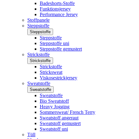
Badeshorts-Stoffe
Funktionsjersey
Performance Jersey
Stoffpanele
Steppstoffe
Steppstoffe
Steppstoffe
Steppstoffe uni
Steppstoffe gemustert
Strickstoffe
Strickstoffe
Strickstoffe
Stricksweat
Viskosestrickjersey
Sweatstoffe
Sweatstoffe
Sweatstoffe
Bio Sweatstoff
Heavy Jogging
Sommersweat/ French Terry
Sweatstoff angeraut
Sweatstoff gemustert
Sweatstoff uni
Tüll