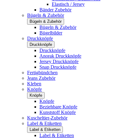
Elastisch / Jersey
Bänder Zubehör
Bügeln & Zubehör
Bügeln & Zubehör
Bügeln & Zubehör
Bügelbilder
Druckknöpfe
Druckknöpfe
Druckknöpfe
Anorak Druckknöpfe
Jersey Druckknöpfe
Snap Druckknöpfe
Fertigbündchen
Jeans Zubehör
Kleben
Knöpfe
Knöpfe
Knöpfe
Beziehbare Knöpfe
Kunststoff Knöpfe
Kuscheltier-Zubehör
Label & Etiketten
Label & Etiketten
Label & Etiketten