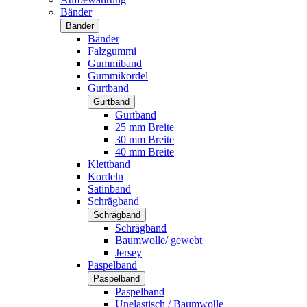
Bänder
Bänder
Bänder
Falzgummi
Gummiband
Gummikordel
Gurtband
Gurtband
Gurtband
25 mm Breite
30 mm Breite
40 mm Breite
Klettband
Kordeln
Satinband
Schrägband
Schrägband
Schrägband
Baumwolle/ gewebt
Jersey
Paspelband
Paspelband
Paspelband
Unelastisch / Baumwolle