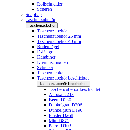
Rollschneider
Scheren
SnapPap
Taschenzubehör
Taschenzubehör
Taschenzubehör
Taschenzubehör 25 mm
Taschenzubehör 40 mm
Bodennägel
D-Ringe
Karabiner
Klemmschnallen
Schieber
Taschenhenkel
Taschenzubehör beschichtet
Taschenzubehör beschichtet
Taschenzubehör beschichtet
Altrosa D213
Beere D230
Dunkelgrau D306
Dunkelgrün D190
Flieder D268
Mint D871
Petrol D103