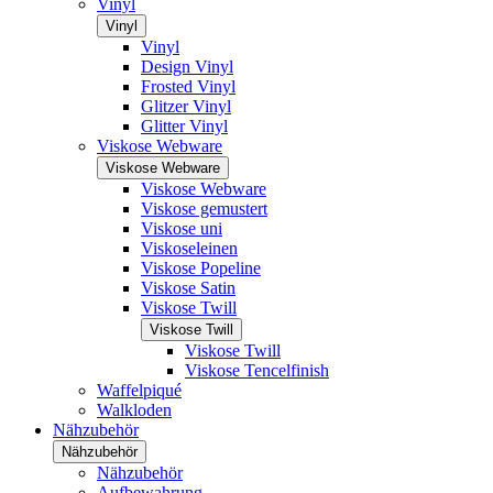
Vinyl
Vinyl
Vinyl
Design Vinyl
Frosted Vinyl
Glitzer Vinyl
Glitter Vinyl
Viskose Webware
Viskose Webware
Viskose Webware
Viskose gemustert
Viskose uni
Viskoseleinen
Viskose Popeline
Viskose Satin
Viskose Twill
Viskose Twill
Viskose Twill
Viskose Tencelfinish
Waffelpiqué
Walkloden
Nähzubehör
Nähzubehör
Nähzubehör
Aufbewahrung