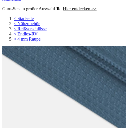
Garn-Sets in großer Auswahl 🧵
Hier entdecken >>
<
Startseite
<
Nähzubehör
<
Reißverschlüsse
<
Endlos-RV
<
4 mm Raupe