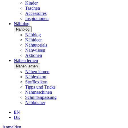
Kinder
Taschen
Accessoires
Inspirationen
Nähblog
Nähblog
Nähblog
Nähideen
Nähtutorials
Nähwissen
Aktionen
Nähen lernen
Nähen lernen
Nähen lernen
Nählexikon
Stofflexikon
Tipps und Tricks
Nähmaschinen
Schnittanpassung
Nähbücher
EN
DE
Anmelden