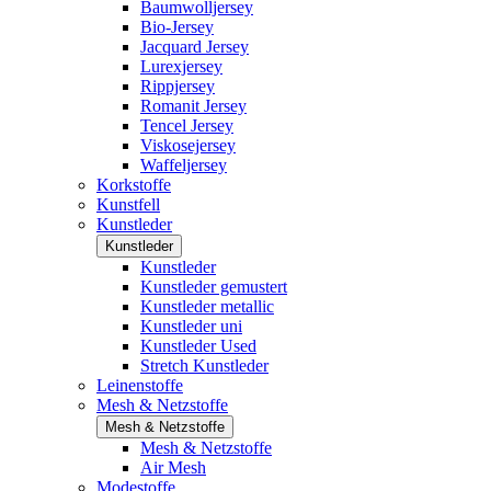
Baumwolljersey
Bio-Jersey
Jacquard Jersey
Lurexjersey
Rippjersey
Romanit Jersey
Tencel Jersey
Viskosejersey
Waffeljersey
Korkstoffe
Kunstfell
Kunstleder
Kunstleder
Kunstleder
Kunstleder gemustert
Kunstleder metallic
Kunstleder uni
Kunstleder Used
Stretch Kunstleder
Leinenstoffe
Mesh & Netzstoffe
Mesh & Netzstoffe
Mesh & Netzstoffe
Air Mesh
Modestoffe