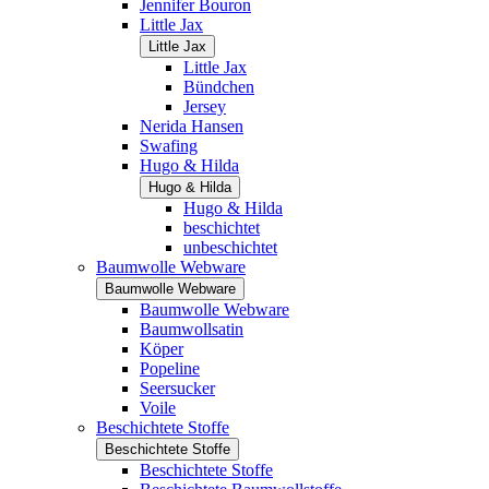
Jennifer Bouron
Little Jax
Little Jax
Little Jax
Bündchen
Jersey
Nerida Hansen
Swafing
Hugo & Hilda
Hugo & Hilda
Hugo & Hilda
beschichtet
unbeschichtet
Baumwolle Webware
Baumwolle Webware
Baumwolle Webware
Baumwollsatin
Köper
Popeline
Seersucker
Voile
Beschichtete Stoffe
Beschichtete Stoffe
Beschichtete Stoffe