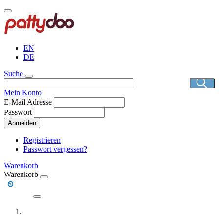
Direkt
zum
Inhalt
EN
DE
Suche
Mein Konto
E-Mail Adresse
Passwort
Anmelden
Registrieren
Passwort vergessen?
Warenkorb
Warenkorb