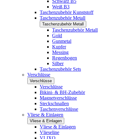
Schwarz B5
Weiß B3
Taschenzubehör Kunststoff
Taschenzubehör Metall
Taschenzubehör Metall
Taschenzubehör Metall
Gold
Gunmetal
Kupfer
Messing
Regenbogen
Silber
Taschenzubehör Sets
Verschlüsse
Verschlüsse
Verschlüsse
Bikini- & BH-Zubehör
Magnetverschlüsse
Steckschnallen
Taschenverschlüsse
Vliese & Einlagen
Vliese & Einlagen
Vliese & Einlagen
Vlieseline
VLIXO