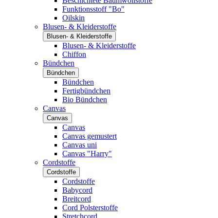
Beschichtete Baumwollstoffe
Funktionsstoff "Bo"
Oilskin
Blusen- & Kleiderstoffe
Blusen- & Kleiderstoffe
Blusen- & Kleiderstoffe
Chiffon
Bündchen
Bündchen
Bündchen
Fertigbündchen
Bio Bündchen
Canvas
Canvas
Canvas
Canvas gemustert
Canvas uni
Canvas "Harry"
Cordstoffe
Cordstoffe
Cordstoffe
Babycord
Breitcord
Cord Polsterstoffe
Stretchcord