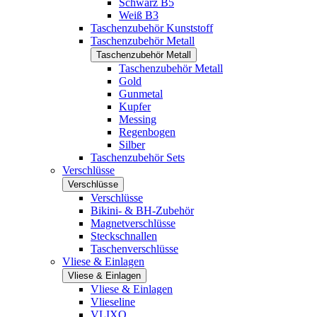
Schwarz B5
Weiß B3
Taschenzubehör Kunststoff
Taschenzubehör Metall
Taschenzubehör Metall
Taschenzubehör Metall
Gold
Gunmetal
Kupfer
Messing
Regenbogen
Silber
Taschenzubehör Sets
Verschlüsse
Verschlüsse
Verschlüsse
Bikini- & BH-Zubehör
Magnetverschlüsse
Steckschnallen
Taschenverschlüsse
Vliese & Einlagen
Vliese & Einlagen
Vliese & Einlagen
Vlieseline
VLIXO