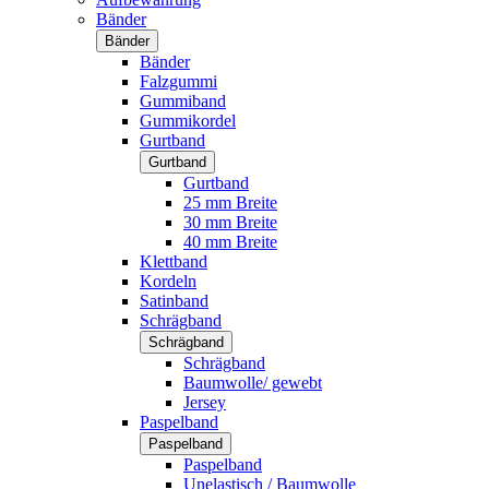
Bänder
Bänder
Bänder
Falzgummi
Gummiband
Gummikordel
Gurtband
Gurtband
Gurtband
25 mm Breite
30 mm Breite
40 mm Breite
Klettband
Kordeln
Satinband
Schrägband
Schrägband
Schrägband
Baumwolle/ gewebt
Jersey
Paspelband
Paspelband
Paspelband
Unelastisch / Baumwolle