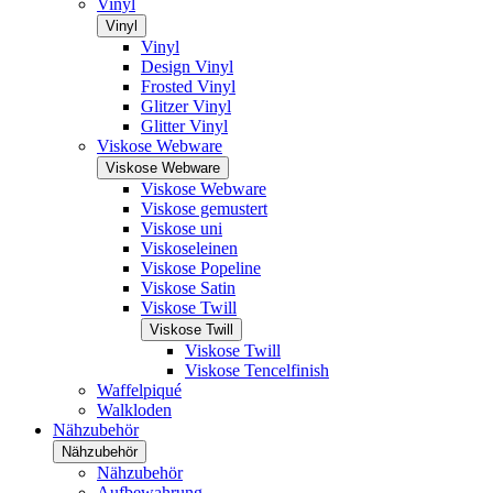
Vinyl
Vinyl
Vinyl
Design Vinyl
Frosted Vinyl
Glitzer Vinyl
Glitter Vinyl
Viskose Webware
Viskose Webware
Viskose Webware
Viskose gemustert
Viskose uni
Viskoseleinen
Viskose Popeline
Viskose Satin
Viskose Twill
Viskose Twill
Viskose Twill
Viskose Tencelfinish
Waffelpiqué
Walkloden
Nähzubehör
Nähzubehör
Nähzubehör
Aufbewahrung