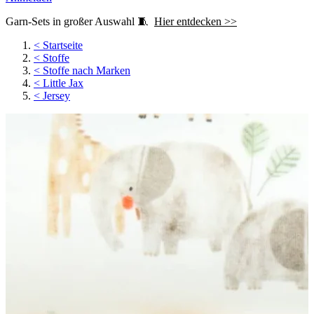
Garn-Sets in großer Auswahl 🧵
Hier entdecken >>
<
Startseite
<
Stoffe
<
Stoffe nach Marken
<
Little Jax
<
Jersey