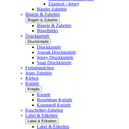
Elastisch / Jersey
Bänder Zubehör
Bügeln & Zubehör
Bügeln & Zubehör
Bügeln & Zubehör
Bügelbilder
Druckknöpfe
Druckknöpfe
Druckknöpfe
Anorak Druckknöpfe
Jersey Druckknöpfe
Snap Druckknöpfe
Fertigbündchen
Jeans Zubehör
Kleben
Knöpfe
Knöpfe
Knöpfe
Beziehbare Knöpfe
Kunststoff Knöpfe
Kuscheltier-Zubehör
Label & Etiketten
Label & Etiketten
Label & Etiketten