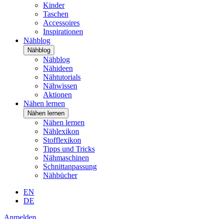
Kinder
Taschen
Accessoires
Inspirationen
Nähblog
Nähblog
Nähblog
Nähideen
Nähtutorials
Nähwissen
Aktionen
Nähen lernen
Nähen lernen
Nähen lernen
Nählexikon
Stofflexikon
Tipps und Tricks
Nähmaschinen
Schnittanpassung
Nähbücher
EN
DE
Anmelden