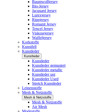
Baumwolljersey
Bio-Jersey
Jacquard Jersey
Lurexjersey
Rippjersey
Romanit Jersey
Tencel Jersey
Viskosejersey
Waffeljersey
Korkstoffe
Kunstfell
Kunstleder
Kunstleder
Kunstleder
Kunstleder gemustert
Kunstleder metallic
Kunstleder uni
Kunstleder Used
Stretch Kunstleder
Leinenstoffe
Mesh & Netzstoffe
Mesh & Netzstoffe
Mesh & Netzstoffe
Air Mesh
Modestoffe