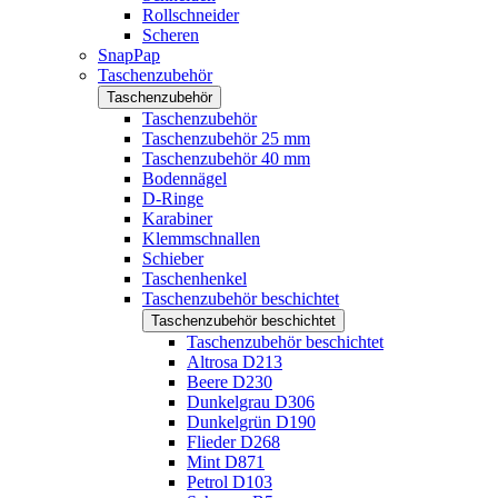
Rollschneider
Scheren
SnapPap
Taschenzubehör
Taschenzubehör
Taschenzubehör
Taschenzubehör 25 mm
Taschenzubehör 40 mm
Bodennägel
D-Ringe
Karabiner
Klemmschnallen
Schieber
Taschenhenkel
Taschenzubehör beschichtet
Taschenzubehör beschichtet
Taschenzubehör beschichtet
Altrosa D213
Beere D230
Dunkelgrau D306
Dunkelgrün D190
Flieder D268
Mint D871
Petrol D103