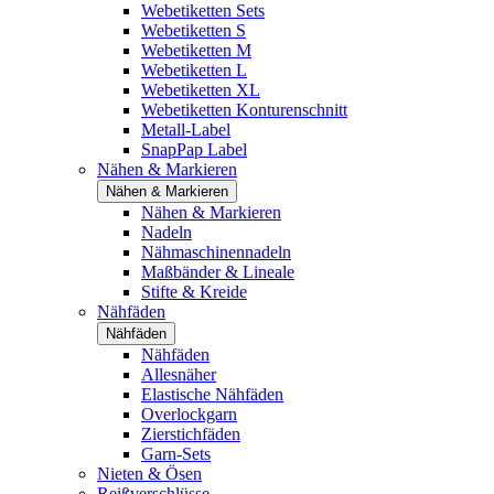
Webetiketten Sets
Webetiketten S
Webetiketten M
Webetiketten L
Webetiketten XL
Webetiketten Konturenschnitt
Metall-Label
SnapPap Label
Nähen & Markieren
Nähen & Markieren
Nähen & Markieren
Nadeln
Nähmaschinennadeln
Maßbänder & Lineale
Stifte & Kreide
Nähfäden
Nähfäden
Nähfäden
Allesnäher
Elastische Nähfäden
Overlockgarn
Zierstichfäden
Garn-Sets
Nieten & Ösen
Reißverschlüsse