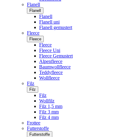
Flanell
Flanell
Flanell
Flanell uni
Flanell gemustert
Fleece
Fleece
Fleece
Fleece Uni
Fleece Gemustert
Alpenfleece
Baumwollfleece
Teddyfleece
Wollfleece
Filz
Filz
Filz
Wollfilz
Filz 1,5 mm
Filz 3 mm
Filz 4 mm
Frottee
Futterstoffe
Futterstoffe