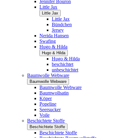
Jennifer Bouron
Little Jax
Little Jax
Little Jax
Bündchen
Jersey
Nerida Hansen
Swafing
Hugo & Hilda
Hugo & Hilda
Hugo & Hilda
beschichtet
unbeschichtet
Baumwolle Webware
Baumwolle Webware
Baumwolle Webware
Baumwollsatin
Köper
Popeline
Seersucker
Voile
Beschichtete Stoffe
Beschichtete Stoffe
Beschichtete Stoffe