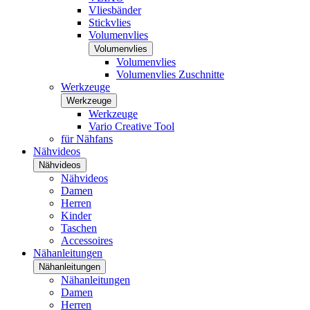
Vliesbänder
Stickvlies
Volumenvlies
Volumenvlies
Volumenvlies
Volumenvlies Zuschnitte
Werkzeuge
Werkzeuge
Werkzeuge
Vario Creative Tool
für Nähfans
Nähvideos
Nähvideos
Nähvideos
Damen
Herren
Kinder
Taschen
Accessoires
Nähanleitungen
Nähanleitungen
Nähanleitungen
Damen
Herren