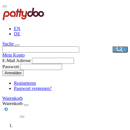
Direkt
zum
Inhalt
EN
DE
Suche
Mein Konto
E-Mail Adresse
Passwort
Anmelden
Registrieren
Passwort vergessen?
Warenkorb
Warenkorb