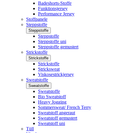
Badeshorts-Stoffe
Funktionsjersey
Performance Jersey
Stoffpanele
Steppstoffe
Steppstoffe
Steppstoffe
Steppstoffe uni
Steppstoffe gemustert
Strickstoffe
Strickstoffe
Strickstoffe
Stricksweat
Viskosestrickjersey
Sweatstoffe
Sweatstoffe
Sweatstoffe
Bio Sweatstoff
Heavy Jogging
Sommersweat/ French Terry
Sweatstoff angeraut
Sweatstoff gemustert
Sweatstoff uni
Tüll