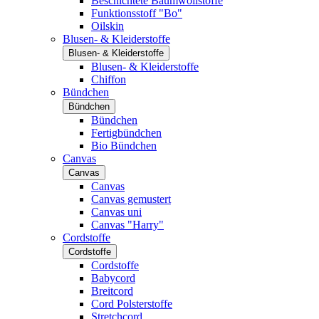
Beschichtete Baumwollstoffe
Funktionsstoff "Bo"
Oilskin
Blusen- & Kleiderstoffe
Blusen- & Kleiderstoffe
Blusen- & Kleiderstoffe
Chiffon
Bündchen
Bündchen
Bündchen
Fertigbündchen
Bio Bündchen
Canvas
Canvas
Canvas
Canvas gemustert
Canvas uni
Canvas "Harry"
Cordstoffe
Cordstoffe
Cordstoffe
Babycord
Breitcord
Cord Polsterstoffe
Stretchcord