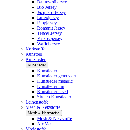
Baumwolljersey
Bio-Jersey
Jacquard Jersey
Lurexjersey
Rippjersey
Romanit Jersey
Tencel Jersey
Viskosejersey
Waffeljersey
Korkstoffe
Kunstfell
Kunstleder
Kunstleder
Kunstleder
Kunstleder gemustert
Kunstleder metallic
Kunstleder uni
Kunstleder Used
Stretch Kunstleder
Leinenstoffe
Mesh & Netzstoffe
Mesh & Netzstoffe
Mesh & Netzstoffe
Air Mesh
Modestoffe