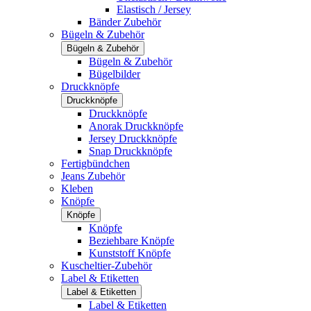
Elastisch / Jersey
Bänder Zubehör
Bügeln & Zubehör
Bügeln & Zubehör
Bügeln & Zubehör
Bügelbilder
Druckknöpfe
Druckknöpfe
Druckknöpfe
Anorak Druckknöpfe
Jersey Druckknöpfe
Snap Druckknöpfe
Fertigbündchen
Jeans Zubehör
Kleben
Knöpfe
Knöpfe
Knöpfe
Beziehbare Knöpfe
Kunststoff Knöpfe
Kuscheltier-Zubehör
Label & Etiketten
Label & Etiketten
Label & Etiketten