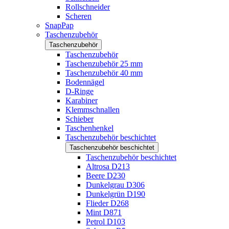
Rollschneider
Scheren
SnapPap
Taschenzubehör
Taschenzubehör
Taschenzubehör
Taschenzubehör 25 mm
Taschenzubehör 40 mm
Bodennägel
D-Ringe
Karabiner
Klemmschnallen
Schieber
Taschenhenkel
Taschenzubehör beschichtet
Taschenzubehör beschichtet
Taschenzubehör beschichtet
Altrosa D213
Beere D230
Dunkelgrau D306
Dunkelgrün D190
Flieder D268
Mint D871
Petrol D103