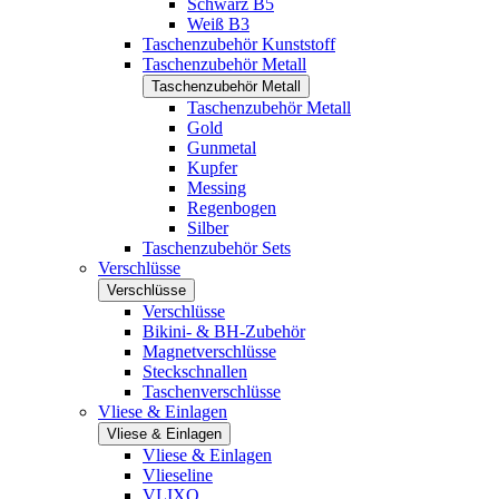
Schwarz B5
Weiß B3
Taschenzubehör Kunststoff
Taschenzubehör Metall
Taschenzubehör Metall
Taschenzubehör Metall
Gold
Gunmetal
Kupfer
Messing
Regenbogen
Silber
Taschenzubehör Sets
Verschlüsse
Verschlüsse
Verschlüsse
Bikini- & BH-Zubehör
Magnetverschlüsse
Steckschnallen
Taschenverschlüsse
Vliese & Einlagen
Vliese & Einlagen
Vliese & Einlagen
Vlieseline
VLIXO