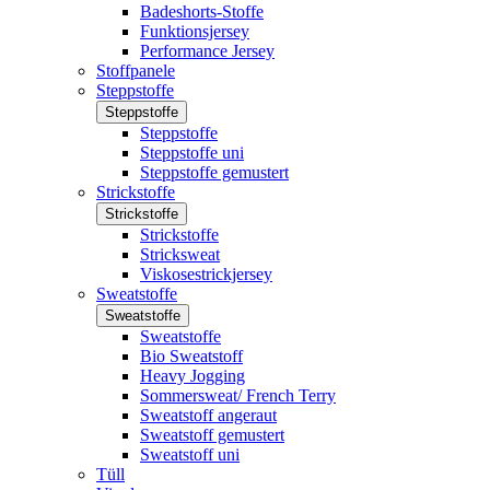
Badeshorts-Stoffe
Funktionsjersey
Performance Jersey
Stoffpanele
Steppstoffe
Steppstoffe
Steppstoffe
Steppstoffe uni
Steppstoffe gemustert
Strickstoffe
Strickstoffe
Strickstoffe
Stricksweat
Viskosestrickjersey
Sweatstoffe
Sweatstoffe
Sweatstoffe
Bio Sweatstoff
Heavy Jogging
Sommersweat/ French Terry
Sweatstoff angeraut
Sweatstoff gemustert
Sweatstoff uni
Tüll