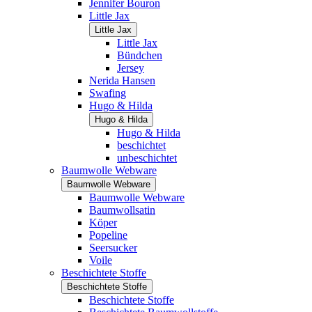
Jennifer Bouron
Little Jax
Little Jax
Little Jax
Bündchen
Jersey
Nerida Hansen
Swafing
Hugo & Hilda
Hugo & Hilda
Hugo & Hilda
beschichtet
unbeschichtet
Baumwolle Webware
Baumwolle Webware
Baumwolle Webware
Baumwollsatin
Köper
Popeline
Seersucker
Voile
Beschichtete Stoffe
Beschichtete Stoffe
Beschichtete Stoffe