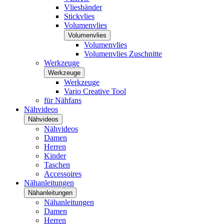
Vliesbänder
Stickvlies
Volumenvlies
Volumenvlies
Volumenvlies
Volumenvlies Zuschnitte
Werkzeuge
Werkzeuge
Werkzeuge
Vario Creative Tool
für Nähfans
Nähvideos
Nähvideos
Nähvideos
Damen
Herren
Kinder
Taschen
Accessoires
Nähanleitungen
Nähanleitungen
Nähanleitungen
Damen
Herren