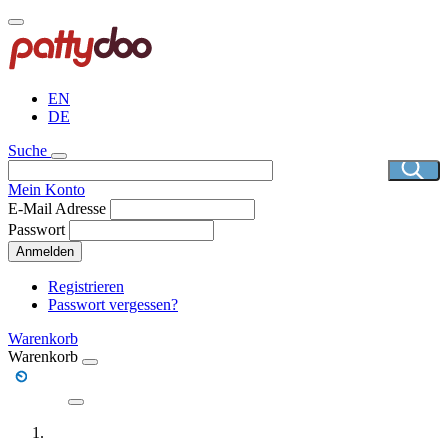
Direkt
zum
Inhalt
EN
DE
Suche
Mein Konto
E-Mail Adresse
Passwort
Anmelden
Registrieren
Passwort vergessen?
Warenkorb
Warenkorb