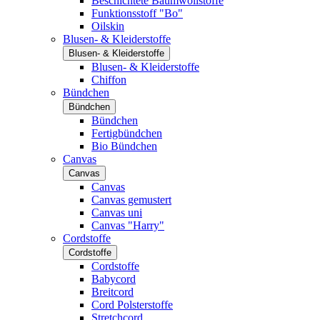
Beschichtete Baumwollstoffe
Funktionsstoff "Bo"
Oilskin
Blusen- & Kleiderstoffe
Blusen- & Kleiderstoffe
Blusen- & Kleiderstoffe
Chiffon
Bündchen
Bündchen
Bündchen
Fertigbündchen
Bio Bündchen
Canvas
Canvas
Canvas
Canvas gemustert
Canvas uni
Canvas "Harry"
Cordstoffe
Cordstoffe
Cordstoffe
Babycord
Breitcord
Cord Polsterstoffe
Stretchcord