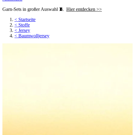
Garn-Sets in großer Auswahl 🧵
Hier entdecken >>
<
Startseite
<
Stoffe
<
Jersey
<
Baumwolljersey