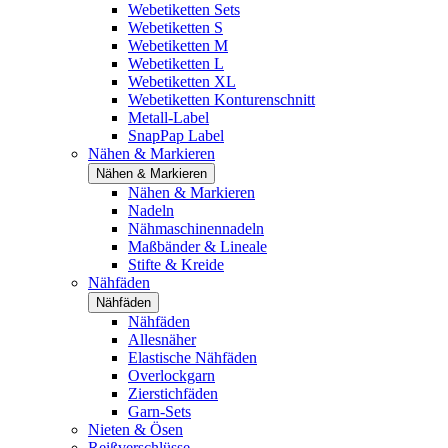
Webetiketten Sets
Webetiketten S
Webetiketten M
Webetiketten L
Webetiketten XL
Webetiketten Konturenschnitt
Metall-Label
SnapPap Label
Nähen & Markieren
Nähen & Markieren
Nähen & Markieren
Nadeln
Nähmaschinennadeln
Maßbänder & Lineale
Stifte & Kreide
Nähfäden
Nähfäden
Nähfäden
Allesnäher
Elastische Nähfäden
Overlockgarn
Zierstichfäden
Garn-Sets
Nieten & Ösen
Reißverschlüsse