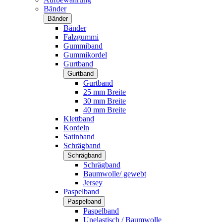
Bänder
Bänder
Bänder
Falzgummi
Gummiband
Gummikordel
Gurtband
Gurtband
Gurtband
25 mm Breite
30 mm Breite
40 mm Breite
Klettband
Kordeln
Satinband
Schrägband
Schrägband
Schrägband
Baumwolle/ gewebt
Jersey
Paspelband
Paspelband
Paspelband
Unelastisch / Baumwolle