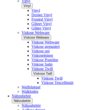
Vinyl
Vinyl
Vinyl
Design Vinyl
Frosted Vinyl
Glitzer Vinyl
Glitter Vinyl
Viskose Webware
Viskose Webware
Viskose Webware
Viskose gemustert
Viskose uni
Viskoseleinen
Viskose Popeline
Viskose Satin
Viskose Twill
Viskose Twill
Viskose Twill
Viskose Tencelfinish
Waffelpiqué
Walkloden
Nähzubehör
Nähzubehör
Nähzubehör
Aufbewahrung