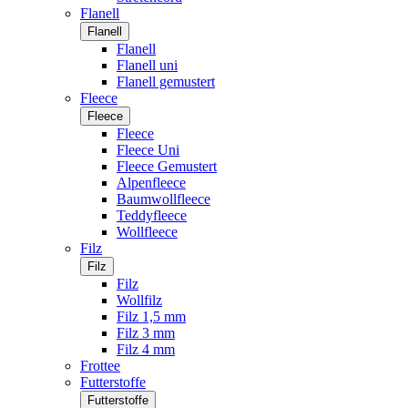
Flanell
Flanell
Flanell
Flanell uni
Flanell gemustert
Fleece
Fleece
Fleece
Fleece Uni
Fleece Gemustert
Alpenfleece
Baumwollfleece
Teddyfleece
Wollfleece
Filz
Filz
Filz
Wollfilz
Filz 1,5 mm
Filz 3 mm
Filz 4 mm
Frottee
Futterstoffe
Futterstoffe