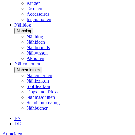
Kinder
Taschen
Accessoires
Inspirationen
Nähblog
Nähblog
Nähblog
Nähideen
Nähtutorials
Nähwissen
Aktionen
Nähen lernen
Nähen lernen
Nähen lernen
Nählexikon
Stofflexikon
Tipps und Tricks
Nähmaschinen
Schnittanpassung
Nähbücher
EN
DE
Anmelden