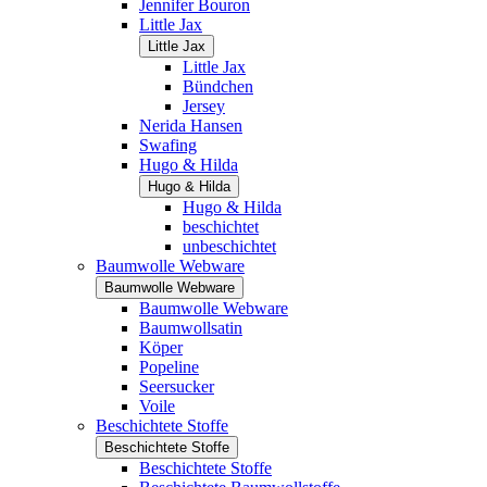
Jennifer Bouron
Little Jax
Little Jax
Little Jax
Bündchen
Jersey
Nerida Hansen
Swafing
Hugo & Hilda
Hugo & Hilda
Hugo & Hilda
beschichtet
unbeschichtet
Baumwolle Webware
Baumwolle Webware
Baumwolle Webware
Baumwollsatin
Köper
Popeline
Seersucker
Voile
Beschichtete Stoffe
Beschichtete Stoffe
Beschichtete Stoffe