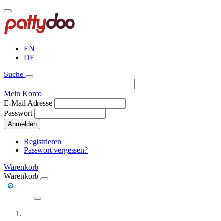
Direkt
zum
Inhalt
EN
DE
Suche
Mein Konto
E-Mail Adresse
Passwort
Anmelden
Registrieren
Passwort vergessen?
Warenkorb
Warenkorb