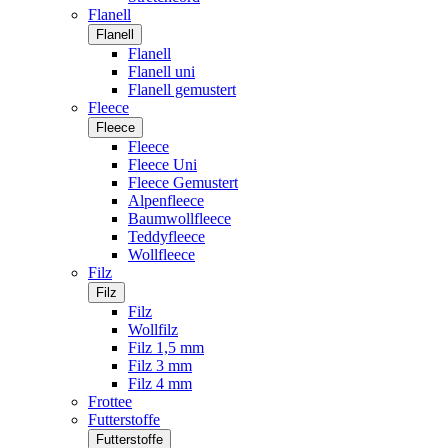
Flanell
Flanell
Flanell
Flanell uni
Flanell gemustert
Fleece
Fleece
Fleece
Fleece Uni
Fleece Gemustert
Alpenfleece
Baumwollfleece
Teddyfleece
Wollfleece
Filz
Filz
Filz
Wollfilz
Filz 1,5 mm
Filz 3 mm
Filz 4 mm
Frottee
Futterstoffe
Futterstoffe