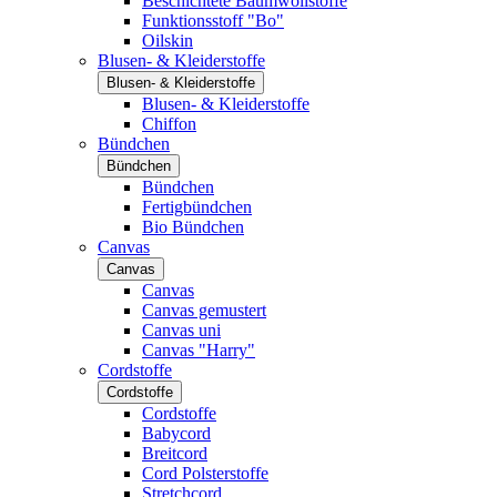
Beschichtete Baumwollstoffe
Funktionsstoff "Bo"
Oilskin
Blusen- & Kleiderstoffe
Blusen- & Kleiderstoffe
Blusen- & Kleiderstoffe
Chiffon
Bündchen
Bündchen
Bündchen
Fertigbündchen
Bio Bündchen
Canvas
Canvas
Canvas
Canvas gemustert
Canvas uni
Canvas "Harry"
Cordstoffe
Cordstoffe
Cordstoffe
Babycord
Breitcord
Cord Polsterstoffe
Stretchcord