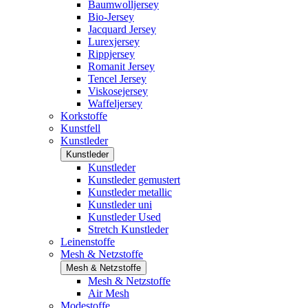
Baumwolljersey
Bio-Jersey
Jacquard Jersey
Lurexjersey
Rippjersey
Romanit Jersey
Tencel Jersey
Viskosejersey
Waffeljersey
Korkstoffe
Kunstfell
Kunstleder
Kunstleder
Kunstleder
Kunstleder gemustert
Kunstleder metallic
Kunstleder uni
Kunstleder Used
Stretch Kunstleder
Leinenstoffe
Mesh & Netzstoffe
Mesh & Netzstoffe
Mesh & Netzstoffe
Air Mesh
Modestoffe