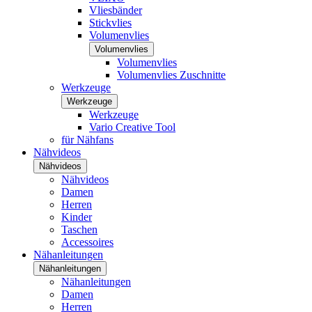
Vliesbänder
Stickvlies
Volumenvlies
Volumenvlies
Volumenvlies
Volumenvlies Zuschnitte
Werkzeuge
Werkzeuge
Werkzeuge
Vario Creative Tool
für Nähfans
Nähvideos
Nähvideos
Nähvideos
Damen
Herren
Kinder
Taschen
Accessoires
Nähanleitungen
Nähanleitungen
Nähanleitungen
Damen
Herren