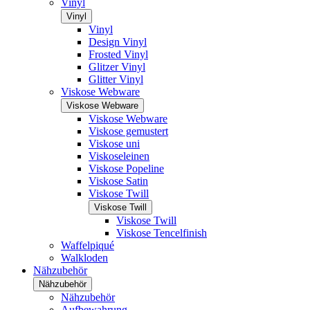
Vinyl
Vinyl
Vinyl
Design Vinyl
Frosted Vinyl
Glitzer Vinyl
Glitter Vinyl
Viskose Webware
Viskose Webware
Viskose Webware
Viskose gemustert
Viskose uni
Viskoseleinen
Viskose Popeline
Viskose Satin
Viskose Twill
Viskose Twill
Viskose Twill
Viskose Tencelfinish
Waffelpiqué
Walkloden
Nähzubehör
Nähzubehör
Nähzubehör
Aufbewahrung