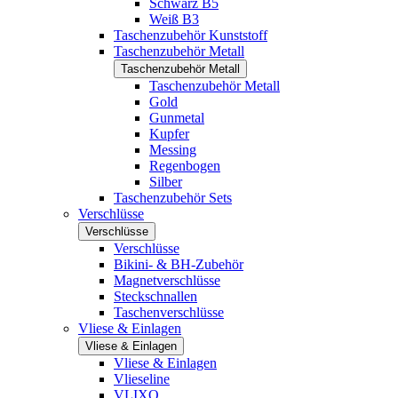
Schwarz B5
Weiß B3
Taschenzubehör Kunststoff
Taschenzubehör Metall
Taschenzubehör Metall
Taschenzubehör Metall
Gold
Gunmetal
Kupfer
Messing
Regenbogen
Silber
Taschenzubehör Sets
Verschlüsse
Verschlüsse
Verschlüsse
Bikini- & BH-Zubehör
Magnetverschlüsse
Steckschnallen
Taschenverschlüsse
Vliese & Einlagen
Vliese & Einlagen
Vliese & Einlagen
Vlieseline
VLIXO