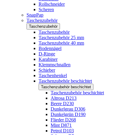
Rollschneider
Scheren
SnapPap
Taschenzubehör
Taschenzubehör
Taschenzubehör
Taschenzubehör 25 mm
Taschenzubehör 40 mm
Bodennägel
D-Ringe
Karabiner
Klemmschnallen
Schieber
Taschenhenkel
Taschenzubehör beschichtet
Taschenzubehör beschichtet
Taschenzubehör beschichtet
Altrosa D213
Beere D230
Dunkelgrau D306
Dunkelgrün D190
Flieder D268
Mint D871
Petrol D103