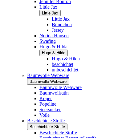
Jennifer Bouron
Little Jax
Little Jax
Little Jax
Bündchen
Jersey
Nerida Hansen
Swafing
Hugo & Hilda
Hugo & Hilda
Hugo & Hilda
beschichtet
unbeschichtet
Baumwolle Webware
Baumwolle Webware
Baumwolle Webware
Baumwollsatin
Köper
Popeline
Seersucker
Voile
Beschichtete Stoffe
Beschichtete Stoffe
Beschichtete Stoffe