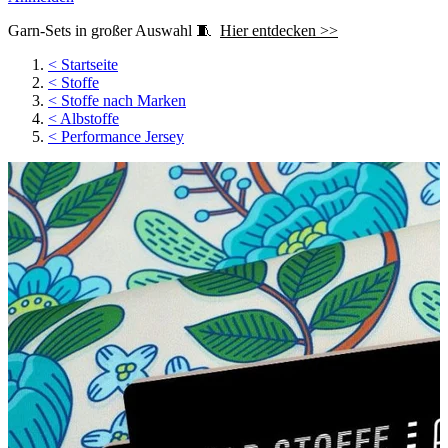
Garn-Sets in großer Auswahl 🧵
Hier entdecken >>
<
Startseite
<
Stoffe
<
Stoffe nach Marken
<
Albstoffe
<
Performance Jersey