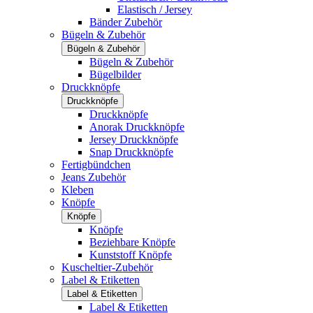
Elastisch / Jersey
Bänder Zubehör
Bügeln & Zubehör
Bügeln & Zubehör
Bügeln & Zubehör
Bügelbilder
Druckknöpfe
Druckknöpfe
Druckknöpfe
Anorak Druckknöpfe
Jersey Druckknöpfe
Snap Druckknöpfe
Fertigbündchen
Jeans Zubehör
Kleben
Knöpfe
Knöpfe
Knöpfe
Beziehbare Knöpfe
Kunststoff Knöpfe
Kuscheltier-Zubehör
Label & Etiketten
Label & Etiketten
Label & Etiketten