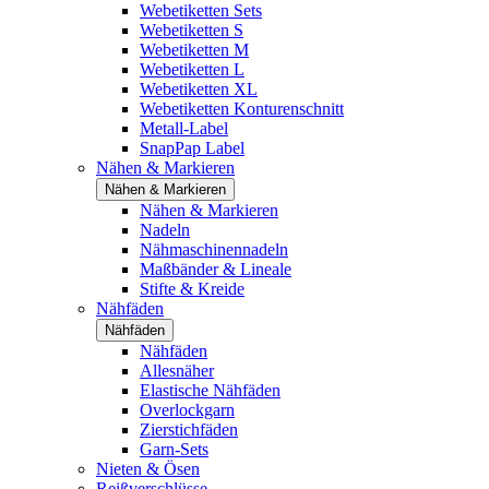
Webetiketten Sets
Webetiketten S
Webetiketten M
Webetiketten L
Webetiketten XL
Webetiketten Konturenschnitt
Metall-Label
SnapPap Label
Nähen & Markieren
Nähen & Markieren
Nähen & Markieren
Nadeln
Nähmaschinennadeln
Maßbänder & Lineale
Stifte & Kreide
Nähfäden
Nähfäden
Nähfäden
Allesnäher
Elastische Nähfäden
Overlockgarn
Zierstichfäden
Garn-Sets
Nieten & Ösen
Reißverschlüsse