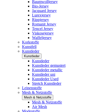
Baumwolljersey
Bio-Jersey
Jacquard Jersey
Lurexjersey
Rippjersey
Romanit Jersey
Tencel Jersey
Viskosejersey
Waffeljersey
Korkstoffe
Kunstfell
Kunstleder
Kunstleder
Kunstleder
Kunstleder gemustert
Kunstleder metallic
Kunstleder uni
Kunstleder Used
Stretch Kunstleder
Leinenstoffe
Mesh & Netzstoffe
Mesh & Netzstoffe
Mesh & Netzstoffe
Air Mesh
Modestoffe