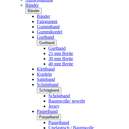
Bänder
Bänder
Bänder
Falzgummi
Gummiband
Gummikordel
Gurtband
Gurtband
Gurtband
25 mm Breite
30 mm Breite
40 mm Breite
Klettband
Kordeln
Satinband
Schrägband
Schrägband
Schrägband
Baumwolle/ gewebt
Jersey
Paspelband
Paspelband
Paspelband
Unelastisch / Baumwolle