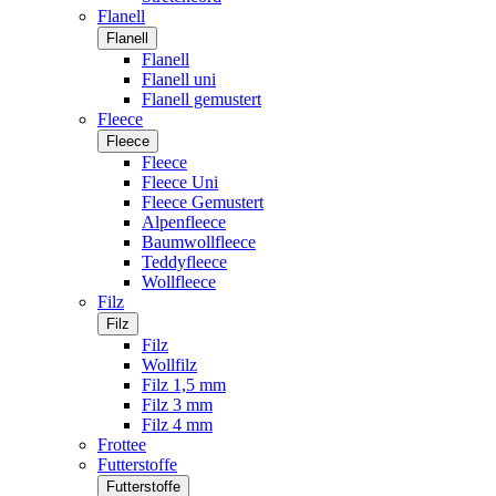
Flanell
Flanell
Flanell
Flanell uni
Flanell gemustert
Fleece
Fleece
Fleece
Fleece Uni
Fleece Gemustert
Alpenfleece
Baumwollfleece
Teddyfleece
Wollfleece
Filz
Filz
Filz
Wollfilz
Filz 1,5 mm
Filz 3 mm
Filz 4 mm
Frottee
Futterstoffe
Futterstoffe