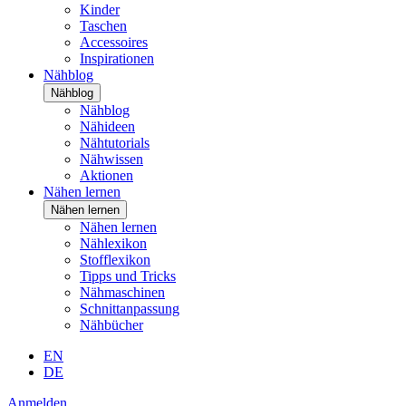
Kinder
Taschen
Accessoires
Inspirationen
Nähblog
Nähblog
Nähblog
Nähideen
Nähtutorials
Nähwissen
Aktionen
Nähen lernen
Nähen lernen
Nähen lernen
Nählexikon
Stofflexikon
Tipps und Tricks
Nähmaschinen
Schnittanpassung
Nähbücher
EN
DE
Anmelden