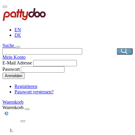
Direkt
zum
Inhalt
EN
DE
Suche
Mein Konto
E-Mail Adresse
Passwort
Anmelden
Registrieren
Passwort vergessen?
Warenkorb
Warenkorb