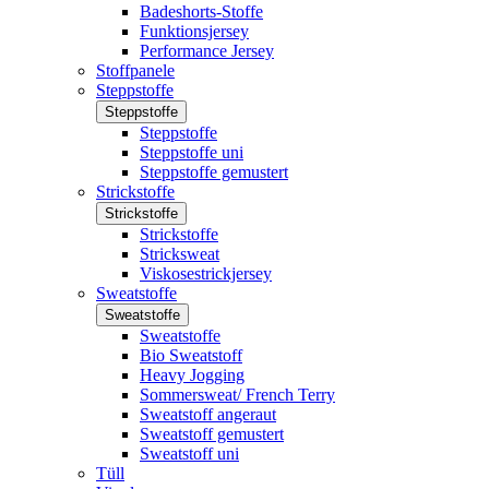
Badeshorts-Stoffe
Funktionsjersey
Performance Jersey
Stoffpanele
Steppstoffe
Steppstoffe
Steppstoffe
Steppstoffe uni
Steppstoffe gemustert
Strickstoffe
Strickstoffe
Strickstoffe
Stricksweat
Viskosestrickjersey
Sweatstoffe
Sweatstoffe
Sweatstoffe
Bio Sweatstoff
Heavy Jogging
Sommersweat/ French Terry
Sweatstoff angeraut
Sweatstoff gemustert
Sweatstoff uni
Tüll