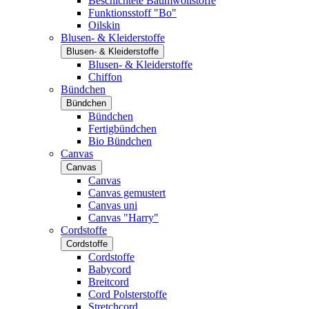
Beschichtete Baumwollstoffe
Funktionsstoff "Bo"
Oilskin
Blusen- & Kleiderstoffe
Blusen- & Kleiderstoffe
Blusen- & Kleiderstoffe
Chiffon
Bündchen
Bündchen
Bündchen
Fertigbündchen
Bio Bündchen
Canvas
Canvas
Canvas
Canvas gemustert
Canvas uni
Canvas "Harry"
Cordstoffe
Cordstoffe
Cordstoffe
Babycord
Breitcord
Cord Polsterstoffe
Stretchcord