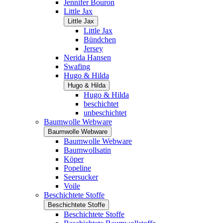
Jennifer Bouron
Little Jax
Little Jax
Little Jax
Bündchen
Jersey
Nerida Hansen
Swafing
Hugo & Hilda
Hugo & Hilda
Hugo & Hilda
beschichtet
unbeschichtet
Baumwolle Webware
Baumwolle Webware
Baumwolle Webware
Baumwollsatin
Köper
Popeline
Seersucker
Voile
Beschichtete Stoffe
Beschichtete Stoffe
Beschichtete Stoffe