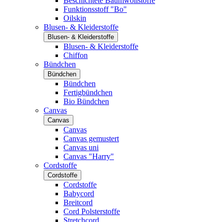
Beschichtete Baumwollstoffe
Funktionsstoff "Bo"
Oilskin
Blusen- & Kleiderstoffe
Blusen- & Kleiderstoffe
Blusen- & Kleiderstoffe
Chiffon
Bündchen
Bündchen
Bündchen
Fertigbündchen
Bio Bündchen
Canvas
Canvas
Canvas
Canvas gemustert
Canvas uni
Canvas "Harry"
Cordstoffe
Cordstoffe
Cordstoffe
Babycord
Breitcord
Cord Polsterstoffe
Stretchcord