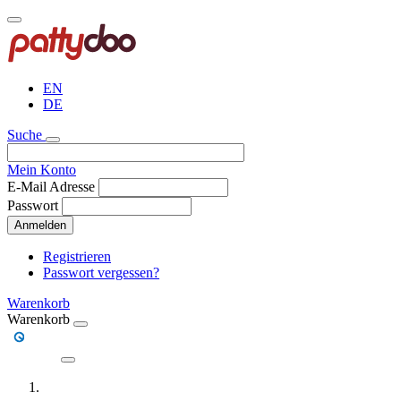
Direkt
zum
Inhalt
EN
DE
Suche
Mein Konto
E-Mail Adresse
Passwort
Anmelden
Registrieren
Passwort vergessen?
Warenkorb
Warenkorb