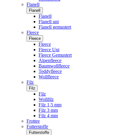
Flanell
Flanell
Flanell
Flanell uni
Flanell gemustert
Fleece
Fleece
Fleece
Fleece Uni
Fleece Gemustert
Alpenfleece
Baumwollfleece
Teddyfleece
Wollfleece
Filz
Filz
Filz
Wollfilz
Filz 1,5 mm
Filz 3 mm
Filz 4 mm
Frottee
Futterstoffe
Futterstoffe