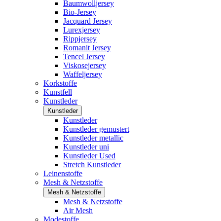
Baumwolljersey
Bio-Jersey
Jacquard Jersey
Lurexjersey
Rippjersey
Romanit Jersey
Tencel Jersey
Viskosejersey
Waffeljersey
Korkstoffe
Kunstfell
Kunstleder
Kunstleder
Kunstleder
Kunstleder gemustert
Kunstleder metallic
Kunstleder uni
Kunstleder Used
Stretch Kunstleder
Leinenstoffe
Mesh & Netzstoffe
Mesh & Netzstoffe
Mesh & Netzstoffe
Air Mesh
Modestoffe