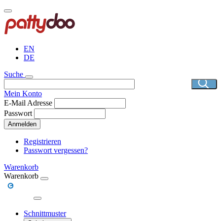
Direkt
zum
Inhalt
EN
DE
Suche
Mein Konto
E-Mail Adresse
Passwort
Anmelden
Registrieren
Passwort vergessen?
Warenkorb
Warenkorb
Schnittmuster