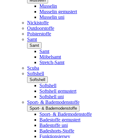
Musselin
Musselin
Musselin gemustert
Musselin uni
Nickistoffe
Outdoorstoffe
Polsterstoffe
Samt
Samt
Samt
Möbelsamt
Stretch-Samt
Scuba
Softshell
Softshell
Softshell
Softshell gemustert
Softshell uni
Sport- & Bademodenstoffe
Sport- & Bademodenstoffe
Sport- & Bademodenstoffe
Badestoffe gemustert
Badestoffe uni
Badeshorts-Stoffe
Funktionsjersey