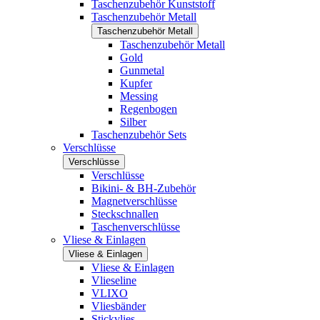
Taschenzubehör Kunststoff
Taschenzubehör Metall
Taschenzubehör Metall
Taschenzubehör Metall
Gold
Gunmetal
Kupfer
Messing
Regenbogen
Silber
Taschenzubehör Sets
Verschlüsse
Verschlüsse
Verschlüsse
Bikini- & BH-Zubehör
Magnetverschlüsse
Steckschnallen
Taschenverschlüsse
Vliese & Einlagen
Vliese & Einlagen
Vliese & Einlagen
Vlieseline
VLIXO
Vliesbänder
Stickvlies