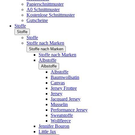
Papierschnittmuster
A0 Schnittmuster
Kostenlose Schnittmuster
Gutscheine
Stoffe
Stoffe
Stoffe
Stoffe nach Marken
Stoffe nach Marken
Stoffe nach Marken
Albstoffe
Albstoffe
Albstoffe
Baumwollsatin
Canvas
Jersey Frottee
Jersey
Jacquard Jersey
Musselin
Performance Jersey
Sweatstoffe
Wollfleece
Jennifer Bouron
Little Jax