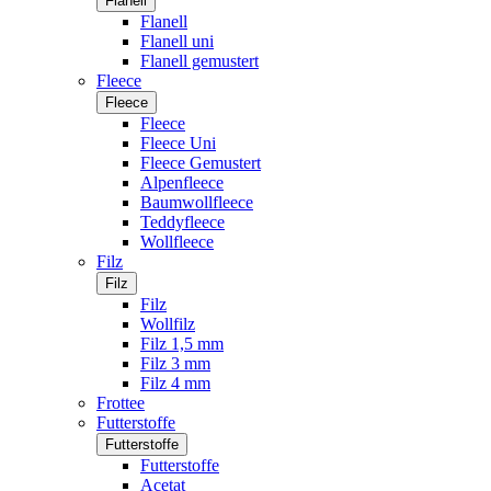
Flanell
Flanell
Flanell uni
Flanell gemustert
Fleece
Fleece
Fleece
Fleece Uni
Fleece Gemustert
Alpenfleece
Baumwollfleece
Teddyfleece
Wollfleece
Filz
Filz
Filz
Wollfilz
Filz 1,5 mm
Filz 3 mm
Filz 4 mm
Frottee
Futterstoffe
Futterstoffe
Futterstoffe
Acetat