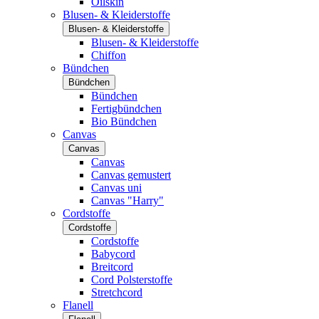
Oilskin
Blusen- & Kleiderstoffe
Blusen- & Kleiderstoffe
Blusen- & Kleiderstoffe
Chiffon
Bündchen
Bündchen
Bündchen
Fertigbündchen
Bio Bündchen
Canvas
Canvas
Canvas
Canvas gemustert
Canvas uni
Canvas "Harry"
Cordstoffe
Cordstoffe
Cordstoffe
Babycord
Breitcord
Cord Polsterstoffe
Stretchcord
Flanell