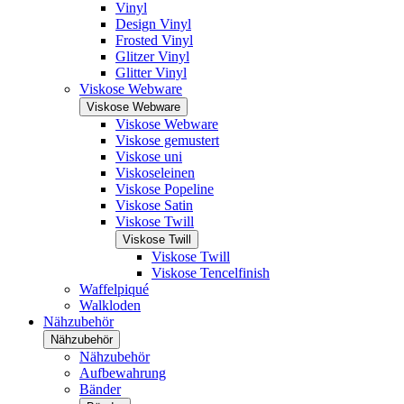
Vinyl
Design Vinyl
Frosted Vinyl
Glitzer Vinyl
Glitter Vinyl
Viskose Webware
Viskose Webware
Viskose Webware
Viskose gemustert
Viskose uni
Viskoseleinen
Viskose Popeline
Viskose Satin
Viskose Twill
Viskose Twill
Viskose Twill
Viskose Tencelfinish
Waffelpiqué
Walkloden
Nähzubehör
Nähzubehör
Nähzubehör
Aufbewahrung
Bänder