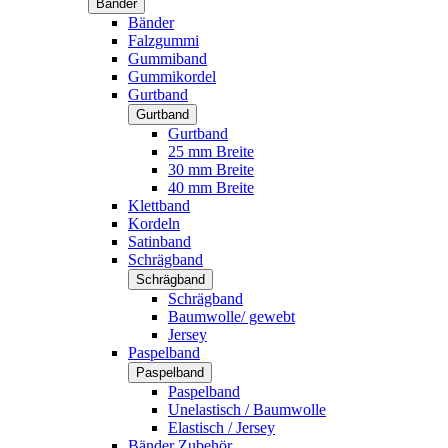
Bänder
Bänder
Falzgummi
Gummiband
Gummikordel
Gurtband
Gurtband
Gurtband
25 mm Breite
30 mm Breite
40 mm Breite
Klettband
Kordeln
Satinband
Schrägband
Schrägband
Schrägband
Baumwolle/ gewebt
Jersey
Paspelband
Paspelband
Paspelband
Unelastisch / Baumwolle
Elastisch / Jersey
Bänder Zubehör