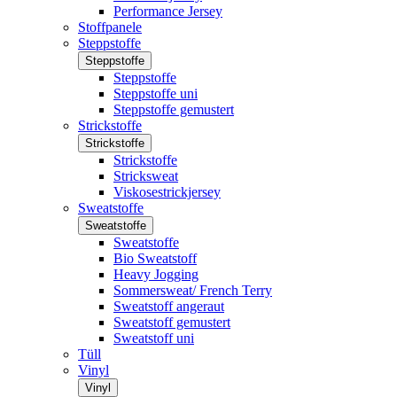
Performance Jersey
Stoffpanele
Steppstoffe
Steppstoffe
Steppstoffe
Steppstoffe uni
Steppstoffe gemustert
Strickstoffe
Strickstoffe
Strickstoffe
Stricksweat
Viskosestrickjersey
Sweatstoffe
Sweatstoffe
Sweatstoffe
Bio Sweatstoff
Heavy Jogging
Sommersweat/ French Terry
Sweatstoff angeraut
Sweatstoff gemustert
Sweatstoff uni
Tüll
Vinyl
Vinyl