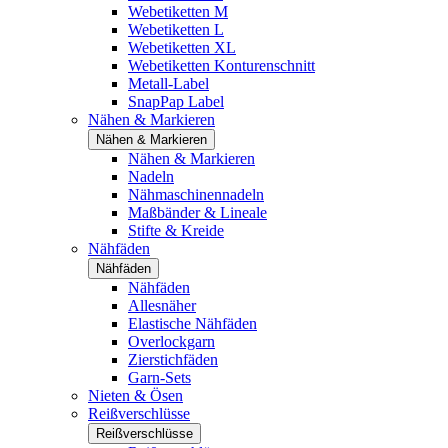
Webetiketten M
Webetiketten L
Webetiketten XL
Webetiketten Konturenschnitt
Metall-Label
SnapPap Label
Nähen & Markieren
Nähen & Markieren
Nähen & Markieren
Nadeln
Nähmaschinennadeln
Maßbänder & Lineale
Stifte & Kreide
Nähfäden
Nähfäden
Nähfäden
Allesnäher
Elastische Nähfäden
Overlockgarn
Zierstichfäden
Garn-Sets
Nieten & Ösen
Reißverschlüsse
Reißverschlüsse