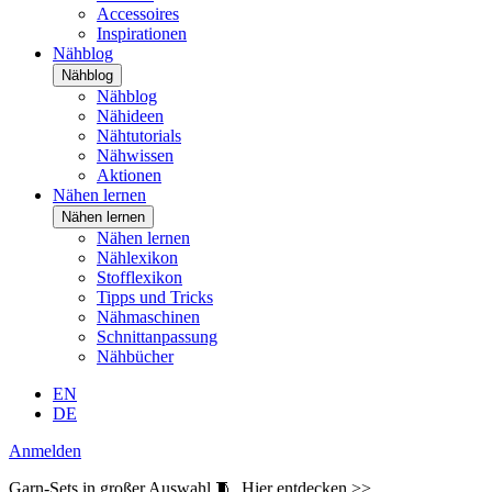
Accessoires
Inspirationen
Nähblog
Nähblog
Nähblog
Nähideen
Nähtutorials
Nähwissen
Aktionen
Nähen lernen
Nähen lernen
Nähen lernen
Nählexikon
Stofflexikon
Tipps und Tricks
Nähmaschinen
Schnittanpassung
Nähbücher
EN
DE
Anmelden
Garn-Sets in großer Auswahl 🧵
Hier entdecken >>