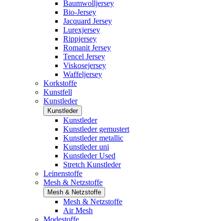
Baumwolljersey
Bio-Jersey
Jacquard Jersey
Lurexjersey
Rippjersey
Romanit Jersey
Tencel Jersey
Viskosejersey
Waffeljersey
Korkstoffe
Kunstfell
Kunstleder
Kunstleder
Kunstleder
Kunstleder gemustert
Kunstleder metallic
Kunstleder uni
Kunstleder Used
Stretch Kunstleder
Leinenstoffe
Mesh & Netzstoffe
Mesh & Netzstoffe
Mesh & Netzstoffe
Air Mesh
Modestoffe