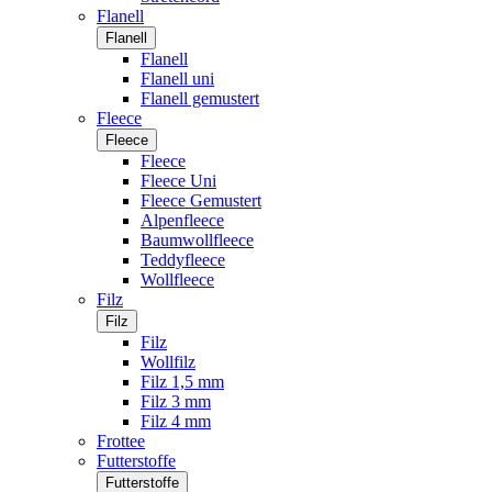
Flanell
Flanell
Flanell
Flanell uni
Flanell gemustert
Fleece
Fleece
Fleece
Fleece Uni
Fleece Gemustert
Alpenfleece
Baumwollfleece
Teddyfleece
Wollfleece
Filz
Filz
Filz
Wollfilz
Filz 1,5 mm
Filz 3 mm
Filz 4 mm
Frottee
Futterstoffe
Futterstoffe