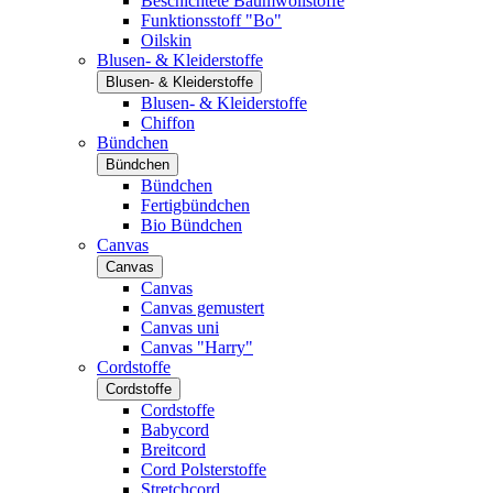
Beschichtete Baumwollstoffe
Funktionsstoff "Bo"
Oilskin
Blusen- & Kleiderstoffe
Blusen- & Kleiderstoffe
Blusen- & Kleiderstoffe
Chiffon
Bündchen
Bündchen
Bündchen
Fertigbündchen
Bio Bündchen
Canvas
Canvas
Canvas
Canvas gemustert
Canvas uni
Canvas "Harry"
Cordstoffe
Cordstoffe
Cordstoffe
Babycord
Breitcord
Cord Polsterstoffe
Stretchcord