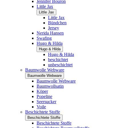
Jennifer Bouron
Little Jax
Little Jax
Little Jax
Bündchen
Jersey
Nerida Hansen
Swafing
Hugo & Hilda
Hugo & Hilda
Hugo & Hilda
beschichtet
unbeschichtet
Baumwolle Webware
Baumwolle Webware
Baumwolle Webware
Baumwollsatin
Köper
Popeline
Seersucker
Voile
Beschichtete Stoffe
Beschichtete Stoffe
Beschichtete Stoffe