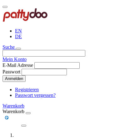
Direkt
zum
Inhalt
EN
DE
Suche
Mein Konto
E-Mail Adresse
Passwort
Anmelden
Registrieren
Passwort vergessen?
Warenkorb
Warenkorb