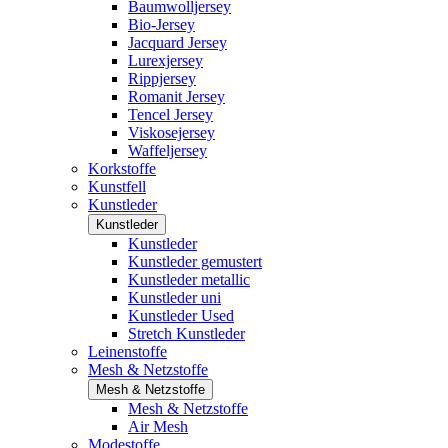
Baumwolljersey
Bio-Jersey
Jacquard Jersey
Lurexjersey
Rippjersey
Romanit Jersey
Tencel Jersey
Viskosejersey
Waffeljersey
Korkstoffe
Kunstfell
Kunstleder
Kunstleder
Kunstleder
Kunstleder gemustert
Kunstleder metallic
Kunstleder uni
Kunstleder Used
Stretch Kunstleder
Leinenstoffe
Mesh & Netzstoffe
Mesh & Netzstoffe
Mesh & Netzstoffe
Air Mesh
Modestoffe