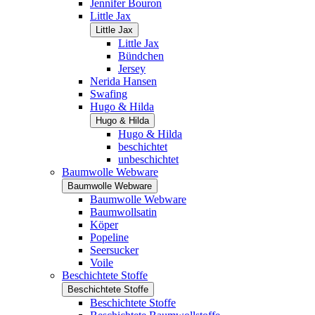
Jennifer Bouron
Little Jax
Little Jax
Little Jax
Bündchen
Jersey
Nerida Hansen
Swafing
Hugo & Hilda
Hugo & Hilda
Hugo & Hilda
beschichtet
unbeschichtet
Baumwolle Webware
Baumwolle Webware
Baumwolle Webware
Baumwollsatin
Köper
Popeline
Seersucker
Voile
Beschichtete Stoffe
Beschichtete Stoffe
Beschichtete Stoffe