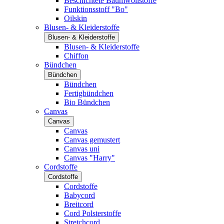
Beschichtete Baumwollstoffe
Funktionsstoff "Bo"
Oilskin
Blusen- & Kleiderstoffe
Blusen- & Kleiderstoffe
Blusen- & Kleiderstoffe
Chiffon
Bündchen
Bündchen
Bündchen
Fertigbündchen
Bio Bündchen
Canvas
Canvas
Canvas
Canvas gemustert
Canvas uni
Canvas "Harry"
Cordstoffe
Cordstoffe
Cordstoffe
Babycord
Breitcord
Cord Polsterstoffe
Stretchcord