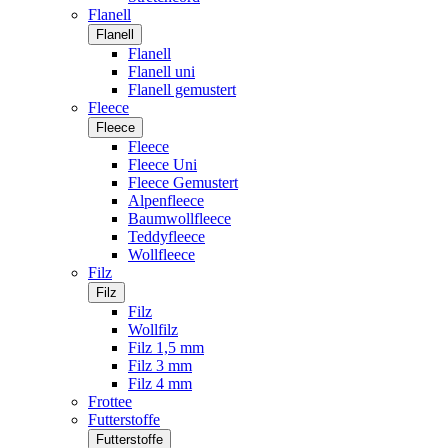
Flanell
Flanell
Flanell
Flanell uni
Flanell gemustert
Fleece
Fleece
Fleece
Fleece Uni
Fleece Gemustert
Alpenfleece
Baumwollfleece
Teddyfleece
Wollfleece
Filz
Filz
Filz
Wollfilz
Filz 1,5 mm
Filz 3 mm
Filz 4 mm
Frottee
Futterstoffe
Futterstoffe