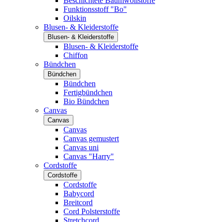
Beschichtete Baumwollstoffe
Funktionsstoff "Bo"
Oilskin
Blusen- & Kleiderstoffe
Blusen- & Kleiderstoffe
Blusen- & Kleiderstoffe
Chiffon
Bündchen
Bündchen
Bündchen
Fertigbündchen
Bio Bündchen
Canvas
Canvas
Canvas
Canvas gemustert
Canvas uni
Canvas "Harry"
Cordstoffe
Cordstoffe
Cordstoffe
Babycord
Breitcord
Cord Polsterstoffe
Stretchcord