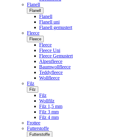
Flanell
Flanell
Flanell
Flanell uni
Flanell gemustert
Fleece
Fleece
Fleece
Fleece Uni
Fleece Gemustert
Alpenfleece
Baumwollfleece
Teddyfleece
Wollfleece
Filz
Filz
Filz
Wollfilz
Filz 1,5 mm
Filz 3 mm
Filz 4 mm
Frottee
Futterstoffe
Futterstoffe