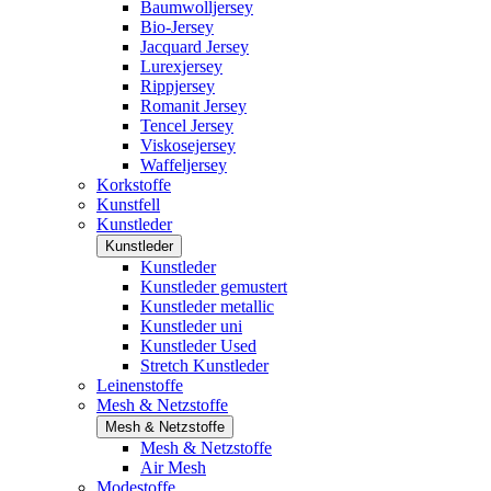
Baumwolljersey
Bio-Jersey
Jacquard Jersey
Lurexjersey
Rippjersey
Romanit Jersey
Tencel Jersey
Viskosejersey
Waffeljersey
Korkstoffe
Kunstfell
Kunstleder
Kunstleder
Kunstleder
Kunstleder gemustert
Kunstleder metallic
Kunstleder uni
Kunstleder Used
Stretch Kunstleder
Leinenstoffe
Mesh & Netzstoffe
Mesh & Netzstoffe
Mesh & Netzstoffe
Air Mesh
Modestoffe