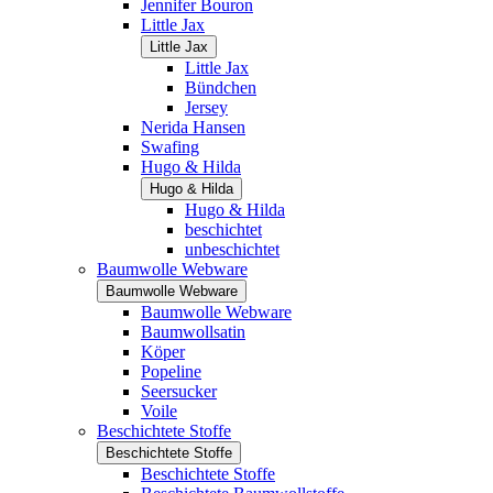
Jennifer Bouron
Little Jax
Little Jax
Little Jax
Bündchen
Jersey
Nerida Hansen
Swafing
Hugo & Hilda
Hugo & Hilda
Hugo & Hilda
beschichtet
unbeschichtet
Baumwolle Webware
Baumwolle Webware
Baumwolle Webware
Baumwollsatin
Köper
Popeline
Seersucker
Voile
Beschichtete Stoffe
Beschichtete Stoffe
Beschichtete Stoffe