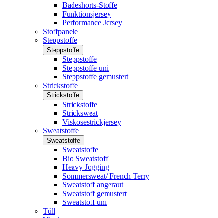
Badeshorts-Stoffe
Funktionsjersey
Performance Jersey
Stoffpanele
Steppstoffe
Steppstoffe
Steppstoffe
Steppstoffe uni
Steppstoffe gemustert
Strickstoffe
Strickstoffe
Strickstoffe
Stricksweat
Viskosestrickjersey
Sweatstoffe
Sweatstoffe
Sweatstoffe
Bio Sweatstoff
Heavy Jogging
Sommersweat/ French Terry
Sweatstoff angeraut
Sweatstoff gemustert
Sweatstoff uni
Tüll