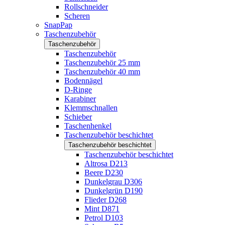
Rollschneider
Scheren
SnapPap
Taschenzubehör
Taschenzubehör
Taschenzubehör
Taschenzubehör 25 mm
Taschenzubehör 40 mm
Bodennägel
D-Ringe
Karabiner
Klemmschnallen
Schieber
Taschenhenkel
Taschenzubehör beschichtet
Taschenzubehör beschichtet
Taschenzubehör beschichtet
Altrosa D213
Beere D230
Dunkelgrau D306
Dunkelgrün D190
Flieder D268
Mint D871
Petrol D103