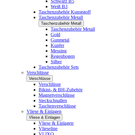
Schwarz B5
Weiß B3
Taschenzubehör Kunststoff
Taschenzubehör Metall
Taschenzubehör Metall
Taschenzubehör Metall
Gold
Gunmetal
Kupfer
Messing
Regenbogen
Silber
Taschenzubehör Sets
Verschlüsse
Verschlüsse
Verschlüsse
Bikini- & BH-Zubehör
Magnetverschlüsse
Steckschnallen
Taschenverschlüsse
Vliese & Einlagen
Vliese & Einlagen
Vliese & Einlagen
Vlieseline
VLIXO