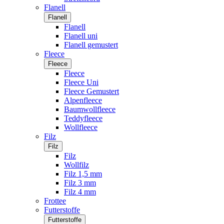
Flanell
Flanell
Flanell
Flanell uni
Flanell gemustert
Fleece
Fleece
Fleece
Fleece Uni
Fleece Gemustert
Alpenfleece
Baumwollfleece
Teddyfleece
Wollfleece
Filz
Filz
Filz
Wollfilz
Filz 1,5 mm
Filz 3 mm
Filz 4 mm
Frottee
Futterstoffe
Futterstoffe