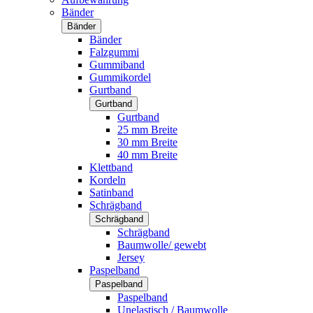
Bänder
Bänder
Bänder
Falzgummi
Gummiband
Gummikordel
Gurtband
Gurtband
Gurtband
25 mm Breite
30 mm Breite
40 mm Breite
Klettband
Kordeln
Satinband
Schrägband
Schrägband
Schrägband
Baumwolle/ gewebt
Jersey
Paspelband
Paspelband
Paspelband
Unelastisch / Baumwolle