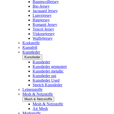
Baumwolljersey
Bio-Jersey
Jacquard Jersey
Lurexjersey
Rippjersey
Romanit Jersey
Tencel Jersey
Viskosejersey
Waffeljersey
Korkstoffe
Kunstfell
Kunstleder
Kunstleder
Kunstleder
Kunstleder gemustert
Kunstleder metallic
Kunstleder uni
Kunstleder Used
Stretch Kunstleder
Leinenstoffe
Mesh & Netzstoffe
Mesh & Netzstoffe
Mesh & Netzstoffe
Air Mesh
Modestoffe