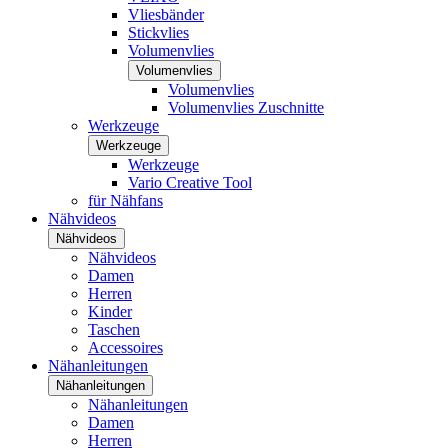
Vliesbänder
Stickvlies
Volumenvlies
Volumenvlies
Volumenvlies
Volumenvlies Zuschnitte
Werkzeuge
Werkzeuge
Werkzeuge
Vario Creative Tool
für Nähfans
Nähvideos
Nähvideos
Nähvideos
Damen
Herren
Kinder
Taschen
Accessoires
Nähanleitungen
Nähanleitungen
Nähanleitungen
Damen
Herren