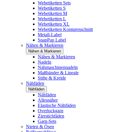
Webetiketten Sets
Webetiketten S
Webetiketten M
Webetiketten L
Webetiketten XL
Webetiketten Konturenschnitt
Metall-Label
SnapPap Label
Nähen & Markieren
Nähen & Markieren
Nähen & Markieren
Nadeln
Nähmaschinennadeln
Maßbänder & Lineale
Stifte & Kreide
Nähfäden
Nähfäden
Nähfäden
Allesnäher
Elastische Nähfäden
Overlockgarn
Zierstichfäden
Garn-Sets
Nieten & Ösen
Reißverschlüsse