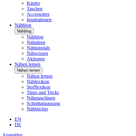
Kinder
Taschen
Accessoires
Inspirationen
Nähblog
Nähblog
Nähblog
Nähideen
Nähtutorials
Nähwissen
Aktionen
Nähen lernen
Nähen lernen
Nähen lernen
Nählexikon
Stofflexikon
Tipps und Tricks
Nähmaschinen
Schnittanpassung
Nähbücher
EN
DE
Anmelden