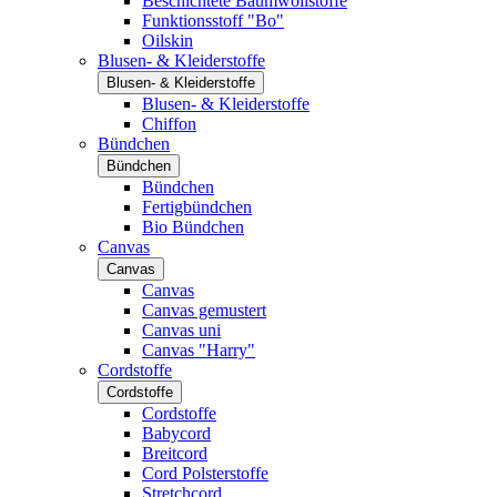
Beschichtete Baumwollstoffe
Funktionsstoff "Bo"
Oilskin
Blusen- & Kleiderstoffe
Blusen- & Kleiderstoffe
Blusen- & Kleiderstoffe
Chiffon
Bündchen
Bündchen
Bündchen
Fertigbündchen
Bio Bündchen
Canvas
Canvas
Canvas
Canvas gemustert
Canvas uni
Canvas "Harry"
Cordstoffe
Cordstoffe
Cordstoffe
Babycord
Breitcord
Cord Polsterstoffe
Stretchcord