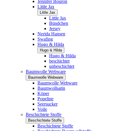
Jennifer Bouron
Little Jax
Little Jax
Little Jax
Bündchen
Jersey
Nerida Hansen
Swafing
Hugo & Hilda
Hugo & Hilda
Hugo & Hilda
beschichtet
unbeschichtet
Baumwolle Webware
Baumwolle Webware
Baumwolle Webware
Baumwollsatin
Köper
Popeline
Seersucker
Voile
Beschichtete Stoffe
Beschichtete Stoffe
Beschichtete Stoffe