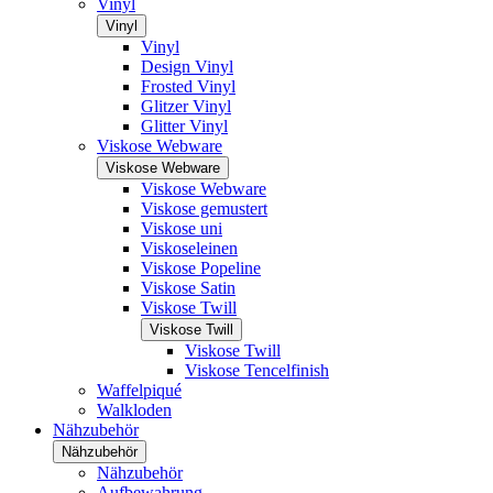
Vinyl
Vinyl
Vinyl
Design Vinyl
Frosted Vinyl
Glitzer Vinyl
Glitter Vinyl
Viskose Webware
Viskose Webware
Viskose Webware
Viskose gemustert
Viskose uni
Viskoseleinen
Viskose Popeline
Viskose Satin
Viskose Twill
Viskose Twill
Viskose Twill
Viskose Tencelfinish
Waffelpiqué
Walkloden
Nähzubehör
Nähzubehör
Nähzubehör
Aufbewahrung