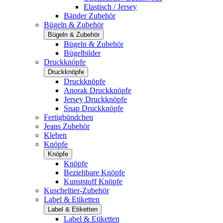
Elastisch / Jersey
Bänder Zubehör
Bügeln & Zubehör
Bügeln & Zubehör
Bügeln & Zubehör
Bügelbilder
Druckknöpfe
Druckknöpfe
Druckknöpfe
Anorak Druckknöpfe
Jersey Druckknöpfe
Snap Druckknöpfe
Fertigbündchen
Jeans Zubehör
Kleben
Knöpfe
Knöpfe
Knöpfe
Beziehbare Knöpfe
Kunststoff Knöpfe
Kuscheltier-Zubehör
Label & Etiketten
Label & Etiketten
Label & Etiketten