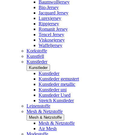
Baumwolljersey
Bio-Jersey
Jacquard Jersey
Lurexjersey
Rippjersey
Romanit Jersey
Tencel Jersey
Viskosejersey
Waffeljersey
Korkstoffe
Kunstfell
Kunstleder
Kunstleder
Kunstleder
Kunstleder gemustert
Kunstleder metallic
Kunstleder uni
Kunstleder Used
Stretch Kunstleder
Leinenstoffe
Mesh & Netzstoffe
Mesh & Netzstoffe
Mesh & Netzstoffe
Air Mesh
Modestoffe