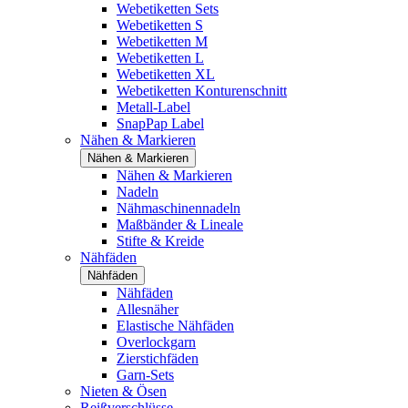
Webetiketten Sets
Webetiketten S
Webetiketten M
Webetiketten L
Webetiketten XL
Webetiketten Konturenschnitt
Metall-Label
SnapPap Label
Nähen & Markieren
Nähen & Markieren
Nähen & Markieren
Nadeln
Nähmaschinennadeln
Maßbänder & Lineale
Stifte & Kreide
Nähfäden
Nähfäden
Nähfäden
Allesnäher
Elastische Nähfäden
Overlockgarn
Zierstichfäden
Garn-Sets
Nieten & Ösen
Reißverschlüsse