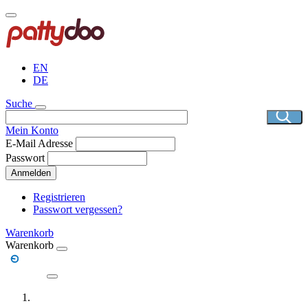
Direkt
zum
Inhalt
EN
DE
Suche
Mein Konto
E-Mail Adresse
Passwort
Anmelden
Registrieren
Passwort vergessen?
Warenkorb
Warenkorb