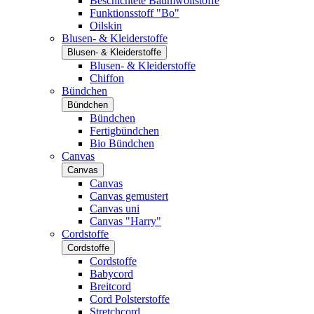
Beschichtete Baumwollstoffe
Funktionsstoff "Bo"
Oilskin
Blusen- & Kleiderstoffe
Blusen- & Kleiderstoffe
Blusen- & Kleiderstoffe
Chiffon
Bündchen
Bündchen
Bündchen
Fertigbündchen
Bio Bündchen
Canvas
Canvas
Canvas
Canvas gemustert
Canvas uni
Canvas "Harry"
Cordstoffe
Cordstoffe
Cordstoffe
Babycord
Breitcord
Cord Polsterstoffe
Stretchcord