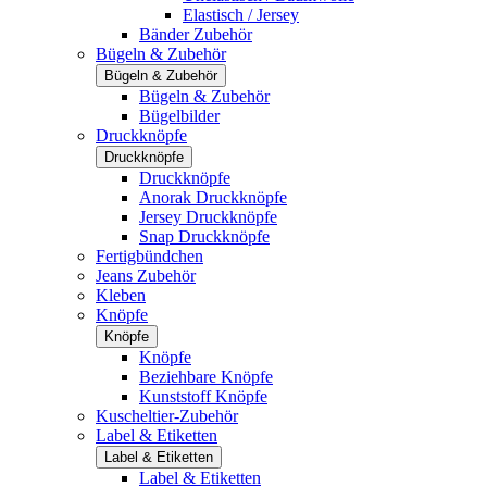
Elastisch / Jersey
Bänder Zubehör
Bügeln & Zubehör
Bügeln & Zubehör
Bügeln & Zubehör
Bügelbilder
Druckknöpfe
Druckknöpfe
Druckknöpfe
Anorak Druckknöpfe
Jersey Druckknöpfe
Snap Druckknöpfe
Fertigbündchen
Jeans Zubehör
Kleben
Knöpfe
Knöpfe
Knöpfe
Beziehbare Knöpfe
Kunststoff Knöpfe
Kuscheltier-Zubehör
Label & Etiketten
Label & Etiketten
Label & Etiketten