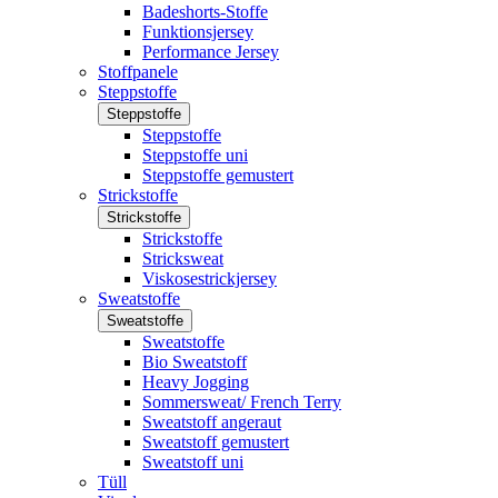
Badeshorts-Stoffe
Funktionsjersey
Performance Jersey
Stoffpanele
Steppstoffe
Steppstoffe
Steppstoffe
Steppstoffe uni
Steppstoffe gemustert
Strickstoffe
Strickstoffe
Strickstoffe
Stricksweat
Viskosestrickjersey
Sweatstoffe
Sweatstoffe
Sweatstoffe
Bio Sweatstoff
Heavy Jogging
Sommersweat/ French Terry
Sweatstoff angeraut
Sweatstoff gemustert
Sweatstoff uni
Tüll