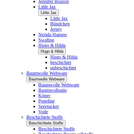
Jennifer Bouron
Little Jax
Little Jax
Little Jax
Bündchen
Jersey
Nerida Hansen
Swafing
Hugo & Hilda
Hugo & Hilda
Hugo & Hilda
beschichtet
unbeschichtet
Baumwolle Webware
Baumwolle Webware
Baumwolle Webware
Baumwollsatin
Köper
Popeline
Seersucker
Voile
Beschichtete Stoffe
Beschichtete Stoffe
Beschichtete Stoffe