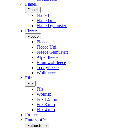
Flanell
Flanell
Flanell
Flanell uni
Flanell gemustert
Fleece
Fleece
Fleece
Fleece Uni
Fleece Gemustert
Alpenfleece
Baumwollfleece
Teddyfleece
Wollfleece
Filz
Filz
Filz
Wollfilz
Filz 1,5 mm
Filz 3 mm
Filz 4 mm
Frottee
Futterstoffe
Futterstoffe