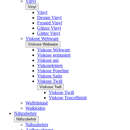
Vinyl
Vinyl
Vinyl
Design Vinyl
Frosted Vinyl
Glitzer Vinyl
Glitter Vinyl
Viskose Webware
Viskose Webware
Viskose Webware
Viskose gemustert
Viskose uni
Viskoseleinen
Viskose Popeline
Viskose Satin
Viskose Twill
Viskose Twill
Viskose Twill
Viskose Tencelfinish
Waffelpiqué
Walkloden
Nähzubehör
Nähzubehör
Nähzubehör
Aufbewahrung