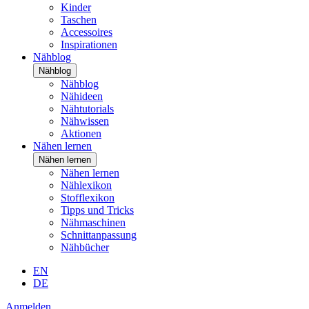
Kinder
Taschen
Accessoires
Inspirationen
Nähblog
Nähblog
Nähblog
Nähideen
Nähtutorials
Nähwissen
Aktionen
Nähen lernen
Nähen lernen
Nähen lernen
Nählexikon
Stofflexikon
Tipps und Tricks
Nähmaschinen
Schnittanpassung
Nähbücher
EN
DE
Anmelden