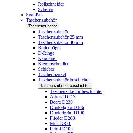
Rollschneider
Scheren
SnapPap
Taschenzubehör
Taschenzubehör
Taschenzubehör
Taschenzubehör 25 mm
Taschenzubehör 40 mm
Bodennägel
D-Ringe
Karabiner
Klemmschnallen
Schieber
Taschenhenkel
Taschenzubehör beschichtet
Taschenzubehör beschichtet
Taschenzubehör beschichtet
Altrosa D213
Beere D230
Dunkelgrau D306
Dunkelgrün D190
Flieder D268
Mint D871
Petrol D103