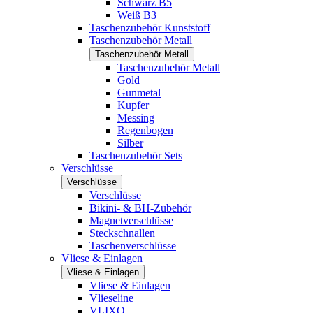
Schwarz B5
Weiß B3
Taschenzubehör Kunststoff
Taschenzubehör Metall
Taschenzubehör Metall
Taschenzubehör Metall
Gold
Gunmetal
Kupfer
Messing
Regenbogen
Silber
Taschenzubehör Sets
Verschlüsse
Verschlüsse
Verschlüsse
Bikini- & BH-Zubehör
Magnetverschlüsse
Steckschnallen
Taschenverschlüsse
Vliese & Einlagen
Vliese & Einlagen
Vliese & Einlagen
Vlieseline
VLIXO