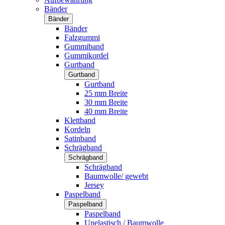
Bänder
Bänder
Bänder
Falzgummi
Gummiband
Gummikordel
Gurtband
Gurtband
Gurtband
25 mm Breite
30 mm Breite
40 mm Breite
Klettband
Kordeln
Satinband
Schrägband
Schrägband
Schrägband
Baumwolle/ gewebt
Jersey
Paspelband
Paspelband
Paspelband
Unelastisch / Baumwolle