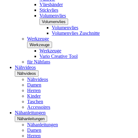
Vliesbänder
Stickvlies
Volumenvlies
Volumenvlies
Volumenvlies
Volumenvlies Zuschnitte
Werkzeuge
Werkzeuge
Werkzeuge
Vario Creative Tool
für Nähfans
Nähvideos
Nähvideos
Nähvideos
Damen
Herren
Kinder
Taschen
Accessoires
Nähanleitungen
Nähanleitungen
Nähanleitungen
Damen
Herren