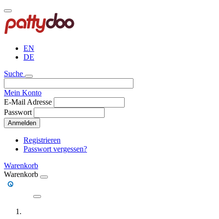
Direkt
zum
Inhalt
EN
DE
Suche
Mein Konto
E-Mail Adresse
Passwort
Anmelden
Registrieren
Passwort vergessen?
Warenkorb
Warenkorb