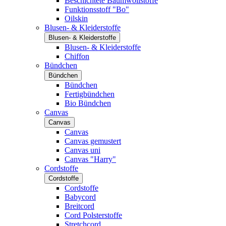
Beschichtete Baumwollstoffe
Funktionsstoff "Bo"
Oilskin
Blusen- & Kleiderstoffe
Blusen- & Kleiderstoffe
Blusen- & Kleiderstoffe
Chiffon
Bündchen
Bündchen
Bündchen
Fertigbündchen
Bio Bündchen
Canvas
Canvas
Canvas
Canvas gemustert
Canvas uni
Canvas "Harry"
Cordstoffe
Cordstoffe
Cordstoffe
Babycord
Breitcord
Cord Polsterstoffe
Stretchcord