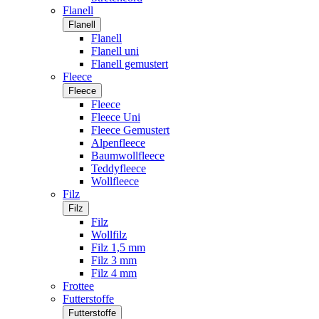
Flanell
Flanell
Flanell
Flanell uni
Flanell gemustert
Fleece
Fleece
Fleece
Fleece Uni
Fleece Gemustert
Alpenfleece
Baumwollfleece
Teddyfleece
Wollfleece
Filz
Filz
Filz
Wollfilz
Filz 1,5 mm
Filz 3 mm
Filz 4 mm
Frottee
Futterstoffe
Futterstoffe