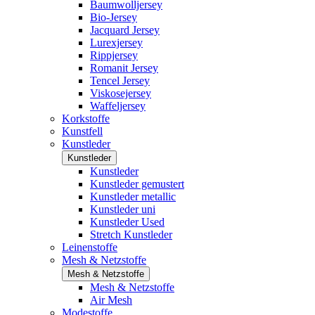
Baumwolljersey
Bio-Jersey
Jacquard Jersey
Lurexjersey
Rippjersey
Romanit Jersey
Tencel Jersey
Viskosejersey
Waffeljersey
Korkstoffe
Kunstfell
Kunstleder
Kunstleder
Kunstleder
Kunstleder gemustert
Kunstleder metallic
Kunstleder uni
Kunstleder Used
Stretch Kunstleder
Leinenstoffe
Mesh & Netzstoffe
Mesh & Netzstoffe
Mesh & Netzstoffe
Air Mesh
Modestoffe