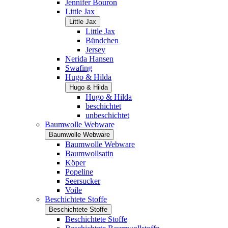
Jennifer Bouron
Little Jax
Little Jax
Little Jax
Bündchen
Jersey
Nerida Hansen
Swafing
Hugo & Hilda
Hugo & Hilda
Hugo & Hilda
beschichtet
unbeschichtet
Baumwolle Webware
Baumwolle Webware
Baumwolle Webware
Baumwollsatin
Köper
Popeline
Seersucker
Voile
Beschichtete Stoffe
Beschichtete Stoffe
Beschichtete Stoffe