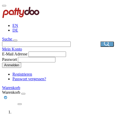
Direkt
zum
Inhalt
EN
DE
Suche
Mein Konto
E-Mail Adresse
Passwort
Anmelden
Registrieren
Passwort vergessen?
Warenkorb
Warenkorb