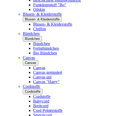
Beschichtete Baumwollstoffe
Funktionsstoff "Bo"
Oilskin
Blusen- & Kleiderstoffe
Blusen- & Kleiderstoffe
Blusen- & Kleiderstoffe
Chiffon
Bündchen
Bündchen
Bündchen
Fertigbündchen
Bio Bündchen
Canvas
Canvas
Canvas
Canvas gemustert
Canvas uni
Canvas "Harry"
Cordstoffe
Cordstoffe
Cordstoffe
Babycord
Breitcord
Cord Polsterstoffe
Stretchcord