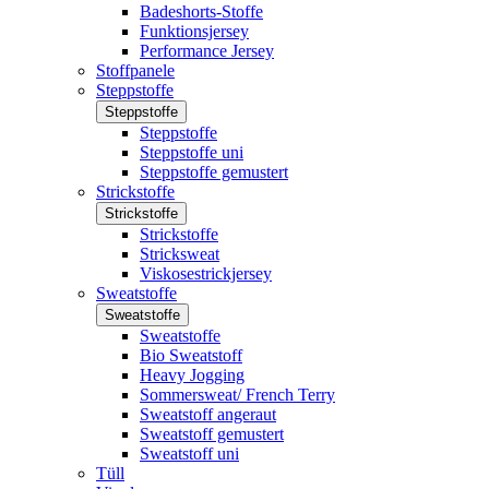
Badeshorts-Stoffe
Funktionsjersey
Performance Jersey
Stoffpanele
Steppstoffe
Steppstoffe
Steppstoffe
Steppstoffe uni
Steppstoffe gemustert
Strickstoffe
Strickstoffe
Strickstoffe
Stricksweat
Viskosestrickjersey
Sweatstoffe
Sweatstoffe
Sweatstoffe
Bio Sweatstoff
Heavy Jogging
Sommersweat/ French Terry
Sweatstoff angeraut
Sweatstoff gemustert
Sweatstoff uni
Tüll