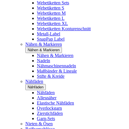
Webetiketten Sets
Webetiketten S
Webetiketten M
Webetiketten L
Webetiketten XL
Webetiketten Konturenschnitt
Metall-Label
SnapPap Label
Nähen & Markieren
Nähen & Markieren
Nähen & Markieren
Nadeln
Nähmaschinennadeln
Maßbänder & Lineale
Stifte & Kreide
Nähfäden
Nähfäden
Nähfäden
Allesnäher
Elastische Nähfäden
Overlockgarn
Zierstichfäden
Garn-Sets
Nieten & Ösen
Reißverschlüsse