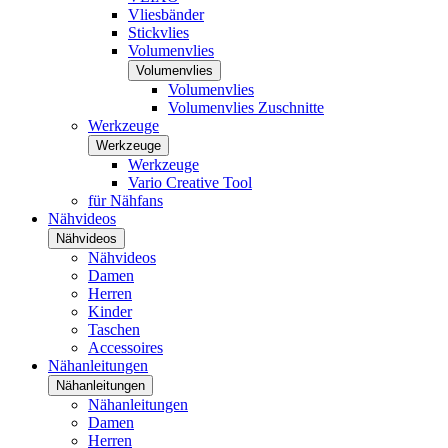
Vliesbänder
Stickvlies
Volumenvlies
Volumenvlies
Volumenvlies
Volumenvlies Zuschnitte
Werkzeuge
Werkzeuge
Werkzeuge
Vario Creative Tool
für Nähfans
Nähvideos
Nähvideos
Nähvideos
Damen
Herren
Kinder
Taschen
Accessoires
Nähanleitungen
Nähanleitungen
Nähanleitungen
Damen
Herren