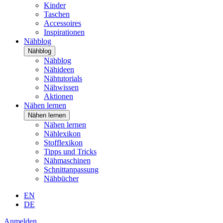
Kinder
Taschen
Accessoires
Inspirationen
Nähblog
Nähblog
Nähblog
Nähideen
Nähtutorials
Nähwissen
Aktionen
Nähen lernen
Nähen lernen
Nähen lernen
Nählexikon
Stofflexikon
Tipps und Tricks
Nähmaschinen
Schnittanpassung
Nähbücher
EN
DE
Anmelden