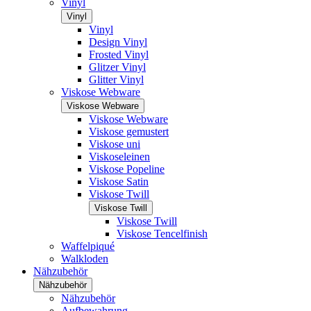
Vinyl
Vinyl
Vinyl
Design Vinyl
Frosted Vinyl
Glitzer Vinyl
Glitter Vinyl
Viskose Webware
Viskose Webware
Viskose Webware
Viskose gemustert
Viskose uni
Viskoseleinen
Viskose Popeline
Viskose Satin
Viskose Twill
Viskose Twill
Viskose Twill
Viskose Tencelfinish
Waffelpiqué
Walkloden
Nähzubehör
Nähzubehör
Nähzubehör
Aufbewahrung