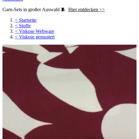
Garn-Sets in großer Auswahl 🧵
Hier entdecken >>
<
Startseite
<
Stoffe
<
Viskose Webware
<
Viskose gemustert