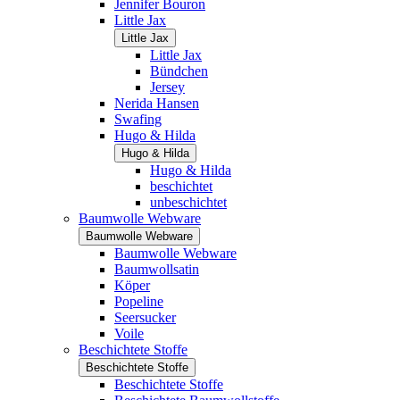
Jennifer Bouron
Little Jax
Little Jax
Little Jax
Bündchen
Jersey
Nerida Hansen
Swafing
Hugo & Hilda
Hugo & Hilda
Hugo & Hilda
beschichtet
unbeschichtet
Baumwolle Webware
Baumwolle Webware
Baumwolle Webware
Baumwollsatin
Köper
Popeline
Seersucker
Voile
Beschichtete Stoffe
Beschichtete Stoffe
Beschichtete Stoffe