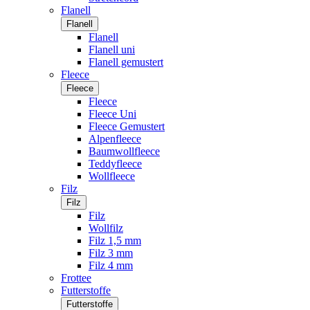
Flanell
Flanell
Flanell
Flanell uni
Flanell gemustert
Fleece
Fleece
Fleece
Fleece Uni
Fleece Gemustert
Alpenfleece
Baumwollfleece
Teddyfleece
Wollfleece
Filz
Filz
Filz
Wollfilz
Filz 1,5 mm
Filz 3 mm
Filz 4 mm
Frottee
Futterstoffe
Futterstoffe