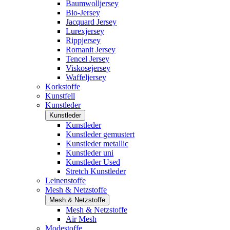
Baumwolljersey
Bio-Jersey
Jacquard Jersey
Lurexjersey
Rippjersey
Romanit Jersey
Tencel Jersey
Viskosejersey
Waffeljersey
Korkstoffe
Kunstfell
Kunstleder
Kunstleder
Kunstleder
Kunstleder gemustert
Kunstleder metallic
Kunstleder uni
Kunstleder Used
Stretch Kunstleder
Leinenstoffe
Mesh & Netzstoffe
Mesh & Netzstoffe
Mesh & Netzstoffe
Air Mesh
Modestoffe