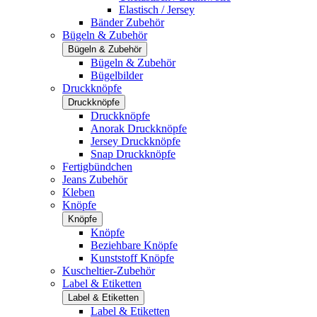
Elastisch / Jersey
Bänder Zubehör
Bügeln & Zubehör
Bügeln & Zubehör
Bügeln & Zubehör
Bügelbilder
Druckknöpfe
Druckknöpfe
Druckknöpfe
Anorak Druckknöpfe
Jersey Druckknöpfe
Snap Druckknöpfe
Fertigbündchen
Jeans Zubehör
Kleben
Knöpfe
Knöpfe
Knöpfe
Beziehbare Knöpfe
Kunststoff Knöpfe
Kuscheltier-Zubehör
Label & Etiketten
Label & Etiketten
Label & Etiketten