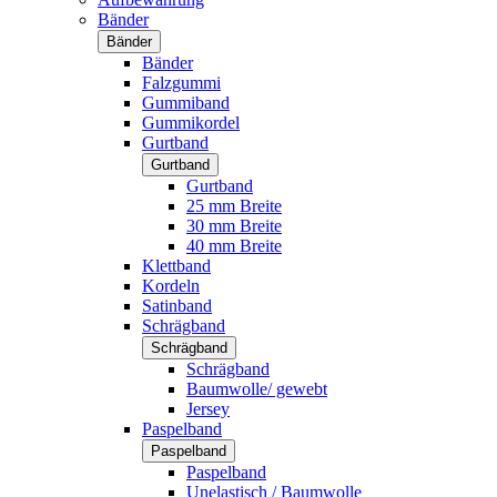
Bänder
Bänder
Bänder
Falzgummi
Gummiband
Gummikordel
Gurtband
Gurtband
Gurtband
25 mm Breite
30 mm Breite
40 mm Breite
Klettband
Kordeln
Satinband
Schrägband
Schrägband
Schrägband
Baumwolle/ gewebt
Jersey
Paspelband
Paspelband
Paspelband
Unelastisch / Baumwolle