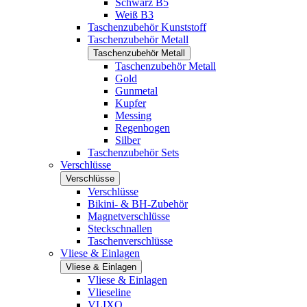
Schwarz B5
Weiß B3
Taschenzubehör Kunststoff
Taschenzubehör Metall
Taschenzubehör Metall
Taschenzubehör Metall
Gold
Gunmetal
Kupfer
Messing
Regenbogen
Silber
Taschenzubehör Sets
Verschlüsse
Verschlüsse
Verschlüsse
Bikini- & BH-Zubehör
Magnetverschlüsse
Steckschnallen
Taschenverschlüsse
Vliese & Einlagen
Vliese & Einlagen
Vliese & Einlagen
Vlieseline
VLIXO