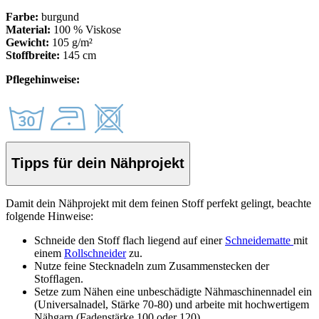
Farbe:
burgund
Material:
100 % Viskose
Gewicht:
105 g/m²
Stoffbreite:
145 cm
Pflegehinweise:
Tipps für dein Nähprojekt
Damit dein Nähprojekt mit dem feinen Stoff perfekt gelingt, beachte
folgende Hinweise:
Schneide den Stoff
flach liegend auf einer
Schneidematte
mit
einem
Rollschneider
zu.
Nutze feine Stecknadeln zum Zusammenstecken der
Stof
ﬂ
agen.
Setze zum Nähen eine unbeschädigte Nähmaschinennadel ein
(Universalnadel, Stärke 70-80) und arbeite mit hochwertigem
Nähgarn (Fadenstärke 100 oder 120).