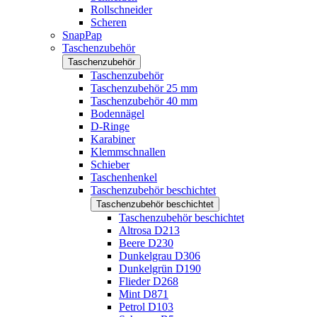
Rollschneider
Scheren
SnapPap
Taschenzubehör
Taschenzubehör
Taschenzubehör
Taschenzubehör 25 mm
Taschenzubehör 40 mm
Bodennägel
D-Ringe
Karabiner
Klemmschnallen
Schieber
Taschenhenkel
Taschenzubehör beschichtet
Taschenzubehör beschichtet
Taschenzubehör beschichtet
Altrosa D213
Beere D230
Dunkelgrau D306
Dunkelgrün D190
Flieder D268
Mint D871
Petrol D103