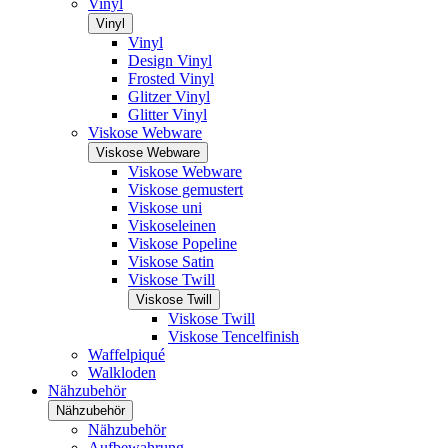
Vinyl
Vinyl
Vinyl
Design Vinyl
Frosted Vinyl
Glitzer Vinyl
Glitter Vinyl
Viskose Webware
Viskose Webware
Viskose Webware
Viskose gemustert
Viskose uni
Viskoseleinen
Viskose Popeline
Viskose Satin
Viskose Twill
Viskose Twill
Viskose Twill
Viskose Tencelfinish
Waffelpiqué
Walkloden
Nähzubehör
Nähzubehör
Nähzubehör
Aufbewahrung