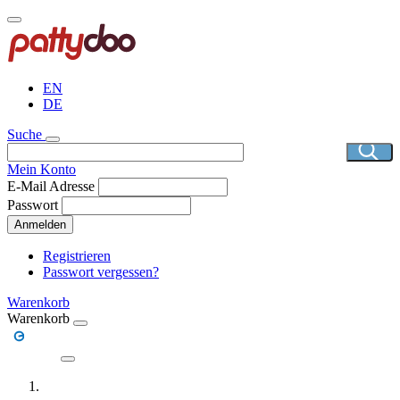
Direkt
zum
Inhalt
EN
DE
Suche
Mein Konto
E-Mail Adresse
Passwort
Anmelden
Registrieren
Passwort vergessen?
Warenkorb
Warenkorb