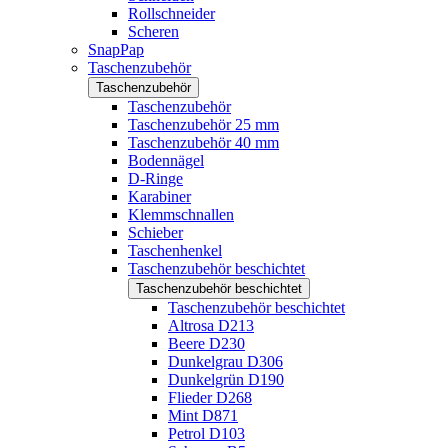
Rollschneider
Scheren
SnapPap
Taschenzubehör
Taschenzubehör
Taschenzubehör
Taschenzubehör 25 mm
Taschenzubehör 40 mm
Bodennägel
D-Ringe
Karabiner
Klemmschnallen
Schieber
Taschenhenkel
Taschenzubehör beschichtet
Taschenzubehör beschichtet
Taschenzubehör beschichtet
Altrosa D213
Beere D230
Dunkelgrau D306
Dunkelgrün D190
Flieder D268
Mint D871
Petrol D103