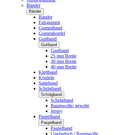
Bänder
Bänder
Bänder
Falzgummi
Gummiband
Gummikordel
Gurtband
Gurtband
Gurtband
25 mm Breite
30 mm Breite
40 mm Breite
Klettband
Kordeln
Satinband
Schrägband
Schrägband
Schrägband
Baumwolle/ gewebt
Jersey
Paspelband
Paspelband
Paspelband
Unelastisch / Baumwolle