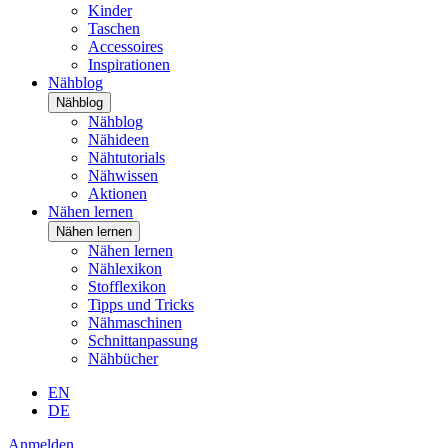
Kinder
Taschen
Accessoires
Inspirationen
Nähblog
Nähblog
Nähblog
Nähideen
Nähtutorials
Nähwissen
Aktionen
Nähen lernen
Nähen lernen
Nähen lernen
Nählexikon
Stofflexikon
Tipps und Tricks
Nähmaschinen
Schnittanpassung
Nähbücher
EN
DE
Anmelden