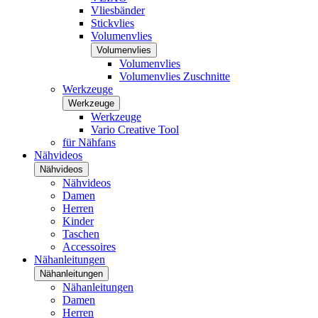
Vliesbänder
Stickvlies
Volumenvlies
Volumenvlies
Volumenvlies
Volumenvlies Zuschnitte
Werkzeuge
Werkzeuge
Werkzeuge
Vario Creative Tool
für Nähfans
Nähvideos
Nähvideos
Nähvideos
Damen
Herren
Kinder
Taschen
Accessoires
Nähanleitungen
Nähanleitungen
Nähanleitungen
Damen
Herren