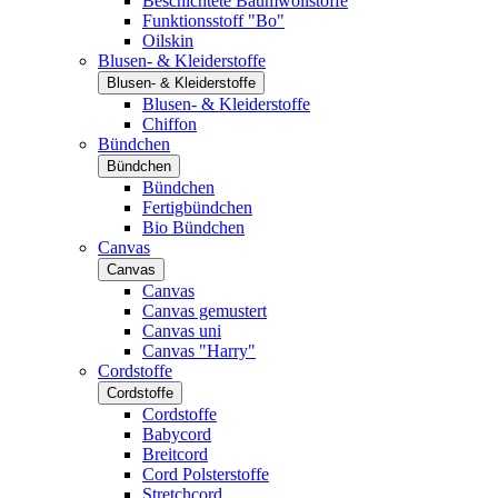
Beschichtete Baumwollstoffe
Funktionsstoff "Bo"
Oilskin
Blusen- & Kleiderstoffe
Blusen- & Kleiderstoffe
Blusen- & Kleiderstoffe
Chiffon
Bündchen
Bündchen
Bündchen
Fertigbündchen
Bio Bündchen
Canvas
Canvas
Canvas
Canvas gemustert
Canvas uni
Canvas "Harry"
Cordstoffe
Cordstoffe
Cordstoffe
Babycord
Breitcord
Cord Polsterstoffe
Stretchcord