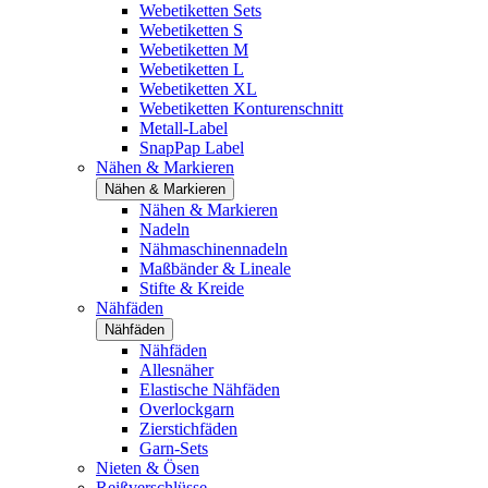
Webetiketten Sets
Webetiketten S
Webetiketten M
Webetiketten L
Webetiketten XL
Webetiketten Konturenschnitt
Metall-Label
SnapPap Label
Nähen & Markieren
Nähen & Markieren
Nähen & Markieren
Nadeln
Nähmaschinennadeln
Maßbänder & Lineale
Stifte & Kreide
Nähfäden
Nähfäden
Nähfäden
Allesnäher
Elastische Nähfäden
Overlockgarn
Zierstichfäden
Garn-Sets
Nieten & Ösen
Reißverschlüsse