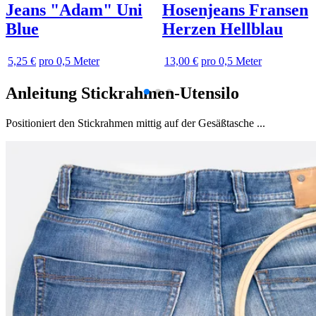
Jeans "Adam" Uni
Hosenjeans Fransen
Blue
Herzen Hellblau
5,25 €
pro 0,5 Meter
13,00 €
pro 0,5 Meter
Anleitung Stickrahmen-Utensilo
Positioniert den Stickrahmen mittig auf der Gesäßtasche ...