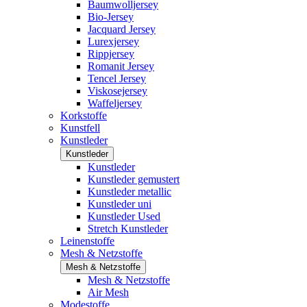
Baumwolljersey
Bio-Jersey
Jacquard Jersey
Lurexjersey
Rippjersey
Romanit Jersey
Tencel Jersey
Viskosejersey
Waffeljersey
Korkstoffe
Kunstfell
Kunstleder
Kunstleder
Kunstleder
Kunstleder gemustert
Kunstleder metallic
Kunstleder uni
Kunstleder Used
Stretch Kunstleder
Leinenstoffe
Mesh & Netzstoffe
Mesh & Netzstoffe
Mesh & Netzstoffe
Air Mesh
Modestoffe