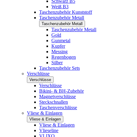
Schwarz B5
Weiß B3
Taschenzubehör Kunststoff
Taschenzubehör Metall
Taschenzubehör Metall
Taschenzubehör Metall
Gold
Gunmetal
Kupfer
Messing
Regenbogen
Silber
Taschenzubehör Sets
Verschlüsse
Verschlüsse
Verschlüsse
Bikini- & BH-Zubehör
Magnetverschlüsse
Steckschnallen
Taschenverschlüsse
Vliese & Einlagen
Vliese & Einlagen
Vliese & Einlagen
Vlieseline
VLIXO