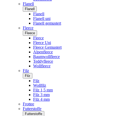
Flanell
Flanell
Flanell
Flanell uni
Flanell gemustert
Fleece
Fleece
Fleece
Fleece Uni
Fleece Gemustert
Alpenfleece
Baumwollfleece
Teddyfleece
Wollfleece
Filz
Filz
Filz
Wollfilz
Filz 1,5 mm
Filz 3 mm
Filz 4 mm
Frottee
Futterstoffe
Futterstoffe