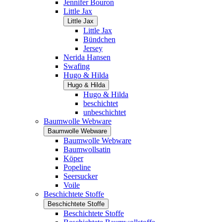
Jennifer Bouron
Little Jax
Little Jax
Little Jax
Bündchen
Jersey
Nerida Hansen
Swafing
Hugo & Hilda
Hugo & Hilda
Hugo & Hilda
beschichtet
unbeschichtet
Baumwolle Webware
Baumwolle Webware
Baumwolle Webware
Baumwollsatin
Köper
Popeline
Seersucker
Voile
Beschichtete Stoffe
Beschichtete Stoffe
Beschichtete Stoffe