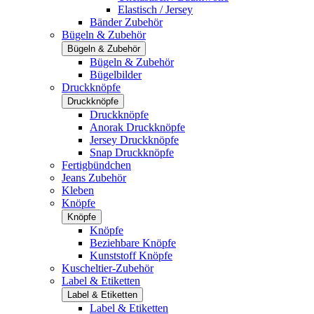
Elastisch / Jersey
Bänder Zubehör
Bügeln & Zubehör
Bügeln & Zubehör
Bügeln & Zubehör
Bügelbilder
Druckknöpfe
Druckknöpfe
Druckknöpfe
Anorak Druckknöpfe
Jersey Druckknöpfe
Snap Druckknöpfe
Fertigbündchen
Jeans Zubehör
Kleben
Knöpfe
Knöpfe
Knöpfe
Beziehbare Knöpfe
Kunststoff Knöpfe
Kuscheltier-Zubehör
Label & Etiketten
Label & Etiketten
Label & Etiketten