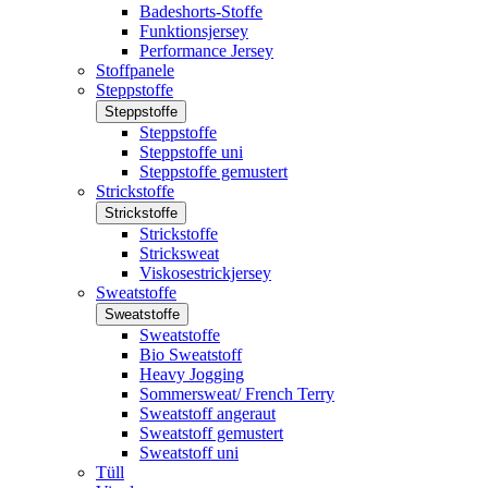
Badeshorts-Stoffe
Funktionsjersey
Performance Jersey
Stoffpanele
Steppstoffe
Steppstoffe
Steppstoffe
Steppstoffe uni
Steppstoffe gemustert
Strickstoffe
Strickstoffe
Strickstoffe
Stricksweat
Viskosestrickjersey
Sweatstoffe
Sweatstoffe
Sweatstoffe
Bio Sweatstoff
Heavy Jogging
Sommersweat/ French Terry
Sweatstoff angeraut
Sweatstoff gemustert
Sweatstoff uni
Tüll