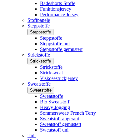
Badeshorts-Stoffe
Funktionsjersey
Performance Jersey
Stoffpanele
Steppstoffe
Steppstoffe
Steppstoffe
Steppstoffe uni
Steppstoffe gemustert
Strickstoffe
Strickstoffe
Strickstoffe
Stricksweat
Viskosestrickjersey
Sweatstoffe
Sweatstoffe
Sweatstoffe
Bio Sweatstoff
Heavy Jogging
Sommersweat/ French Terry
Sweatstoff angeraut
Sweatstoff gemustert
Sweatstoff uni
Tüll