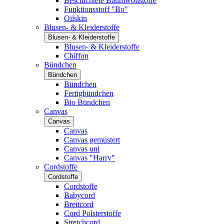
Beschichtete Baumwollstoffe
Funktionsstoff "Bo"
Oilskin
Blusen- & Kleiderstoffe
Blusen- & Kleiderstoffe
Blusen- & Kleiderstoffe
Chiffon
Bündchen
Bündchen
Bündchen
Fertigbündchen
Bio Bündchen
Canvas
Canvas
Canvas
Canvas gemustert
Canvas uni
Canvas "Harry"
Cordstoffe
Cordstoffe
Cordstoffe
Babycord
Breitcord
Cord Polsterstoffe
Stretchcord