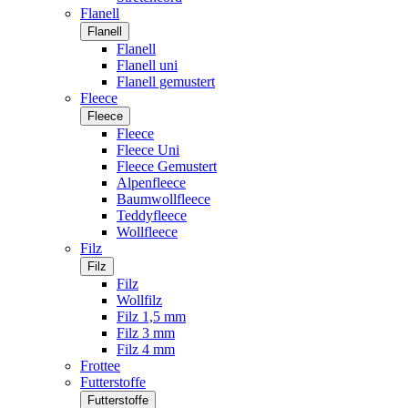
Flanell
Flanell
Flanell
Flanell uni
Flanell gemustert
Fleece
Fleece
Fleece
Fleece Uni
Fleece Gemustert
Alpenfleece
Baumwollfleece
Teddyfleece
Wollfleece
Filz
Filz
Filz
Wollfilz
Filz 1,5 mm
Filz 3 mm
Filz 4 mm
Frottee
Futterstoffe
Futterstoffe