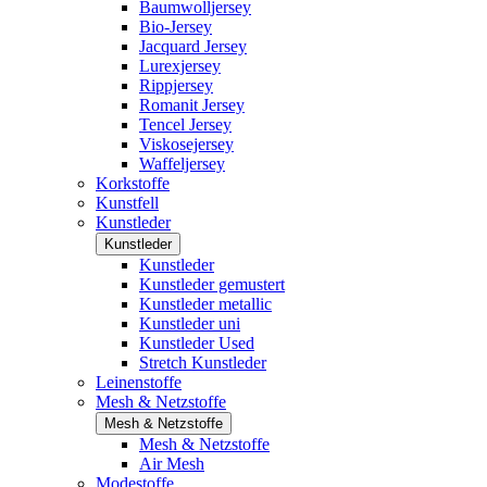
Baumwolljersey
Bio-Jersey
Jacquard Jersey
Lurexjersey
Rippjersey
Romanit Jersey
Tencel Jersey
Viskosejersey
Waffeljersey
Korkstoffe
Kunstfell
Kunstleder
Kunstleder
Kunstleder
Kunstleder gemustert
Kunstleder metallic
Kunstleder uni
Kunstleder Used
Stretch Kunstleder
Leinenstoffe
Mesh & Netzstoffe
Mesh & Netzstoffe
Mesh & Netzstoffe
Air Mesh
Modestoffe