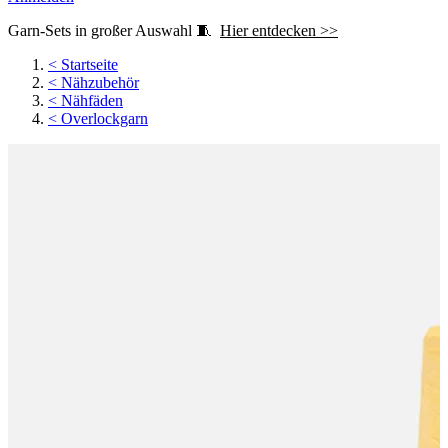
Garn-Sets in großer Auswahl 🧵
Hier entdecken >>
<
Startseite
<
Nähzubehör
<
Nähfäden
<
Overlockgarn