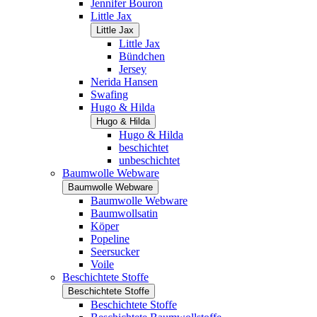
Jennifer Bouron
Little Jax
Little Jax
Little Jax
Bündchen
Jersey
Nerida Hansen
Swafing
Hugo & Hilda
Hugo & Hilda
Hugo & Hilda
beschichtet
unbeschichtet
Baumwolle Webware
Baumwolle Webware
Baumwolle Webware
Baumwollsatin
Köper
Popeline
Seersucker
Voile
Beschichtete Stoffe
Beschichtete Stoffe
Beschichtete Stoffe