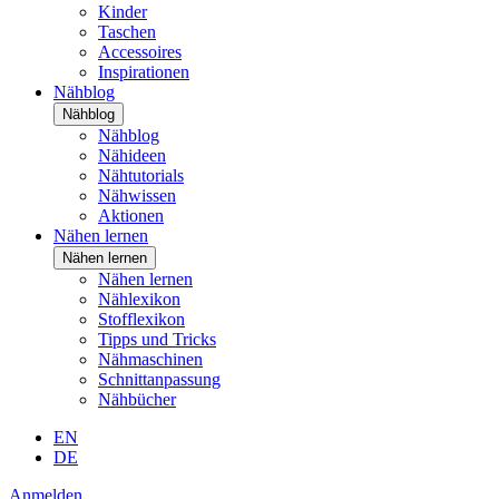
Kinder
Taschen
Accessoires
Inspirationen
Nähblog
Nähblog
Nähblog
Nähideen
Nähtutorials
Nähwissen
Aktionen
Nähen lernen
Nähen lernen
Nähen lernen
Nählexikon
Stofflexikon
Tipps und Tricks
Nähmaschinen
Schnittanpassung
Nähbücher
EN
DE
Anmelden