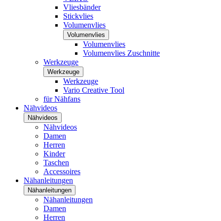
Vliesbänder
Stickvlies
Volumenvlies
Volumenvlies
Volumenvlies
Volumenvlies Zuschnitte
Werkzeuge
Werkzeuge
Werkzeuge
Vario Creative Tool
für Nähfans
Nähvideos
Nähvideos
Nähvideos
Damen
Herren
Kinder
Taschen
Accessoires
Nähanleitungen
Nähanleitungen
Nähanleitungen
Damen
Herren