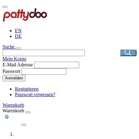
Direkt
zum
Inhalt
EN
DE
Suche
Mein Konto
E-Mail Adresse
Passwort
Anmelden
Registrieren
Passwort vergessen?
Warenkorb
Warenkorb