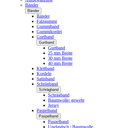
Bänder
Bänder
Bänder
Falzgummi
Gummiband
Gummikordel
Gurtband
Gurtband
Gurtband
25 mm Breite
30 mm Breite
40 mm Breite
Klettband
Kordeln
Satinband
Schrägband
Schrägband
Schrägband
Baumwolle/ gewebt
Jersey
Paspelband
Paspelband
Paspelband
Unelastisch / Baumwolle