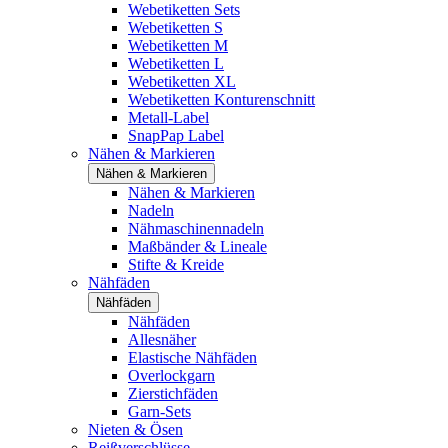
Webetiketten Sets
Webetiketten S
Webetiketten M
Webetiketten L
Webetiketten XL
Webetiketten Konturenschnitt
Metall-Label
SnapPap Label
Nähen & Markieren
Nähen & Markieren
Nähen & Markieren
Nadeln
Nähmaschinennadeln
Maßbänder & Lineale
Stifte & Kreide
Nähfäden
Nähfäden
Nähfäden
Allesnäher
Elastische Nähfäden
Overlockgarn
Zierstichfäden
Garn-Sets
Nieten & Ösen
Reißverschlüsse