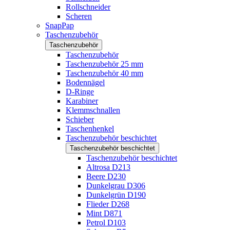
Rollschneider
Scheren
SnapPap
Taschenzubehör
Taschenzubehör
Taschenzubehör
Taschenzubehör 25 mm
Taschenzubehör 40 mm
Bodennägel
D-Ringe
Karabiner
Klemmschnallen
Schieber
Taschenhenkel
Taschenzubehör beschichtet
Taschenzubehör beschichtet
Taschenzubehör beschichtet
Altrosa D213
Beere D230
Dunkelgrau D306
Dunkelgrün D190
Flieder D268
Mint D871
Petrol D103