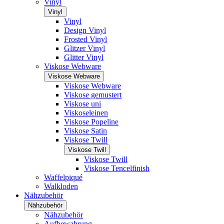
Vinyl
Vinyl
Vinyl
Design Vinyl
Frosted Vinyl
Glitzer Vinyl
Glitter Vinyl
Viskose Webware
Viskose Webware
Viskose Webware
Viskose gemustert
Viskose uni
Viskoseleinen
Viskose Popeline
Viskose Satin
Viskose Twill
Viskose Twill
Viskose Twill
Viskose Tencelfinish
Waffelpiqué
Walkloden
Nähzubehör
Nähzubehör
Nähzubehör
Aufbewahrung