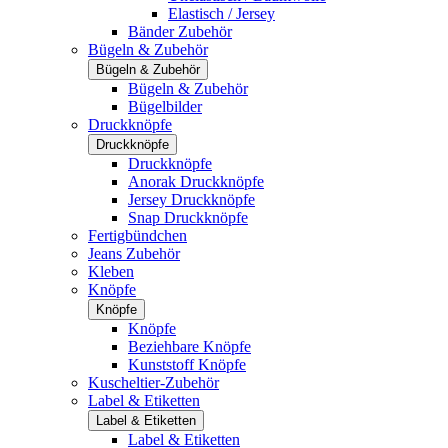
Elastisch / Jersey
Bänder Zubehör
Bügeln & Zubehör
Bügeln & Zubehör
Bügeln & Zubehör
Bügelbilder
Druckknöpfe
Druckknöpfe
Druckknöpfe
Anorak Druckknöpfe
Jersey Druckknöpfe
Snap Druckknöpfe
Fertigbündchen
Jeans Zubehör
Kleben
Knöpfe
Knöpfe
Knöpfe
Beziehbare Knöpfe
Kunststoff Knöpfe
Kuscheltier-Zubehör
Label & Etiketten
Label & Etiketten
Label & Etiketten