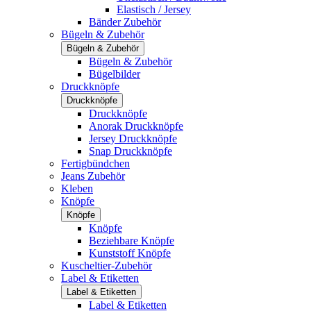
Elastisch / Jersey
Bänder Zubehör
Bügeln & Zubehör
Bügeln & Zubehör
Bügeln & Zubehör
Bügelbilder
Druckknöpfe
Druckknöpfe
Druckknöpfe
Anorak Druckknöpfe
Jersey Druckknöpfe
Snap Druckknöpfe
Fertigbündchen
Jeans Zubehör
Kleben
Knöpfe
Knöpfe
Knöpfe
Beziehbare Knöpfe
Kunststoff Knöpfe
Kuscheltier-Zubehör
Label & Etiketten
Label & Etiketten
Label & Etiketten