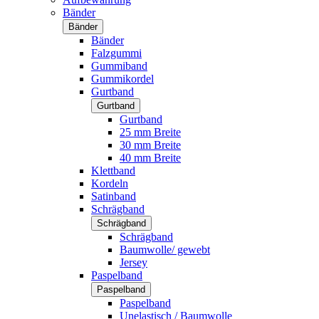
Bänder
Bänder
Bänder
Falzgummi
Gummiband
Gummikordel
Gurtband
Gurtband
Gurtband
25 mm Breite
30 mm Breite
40 mm Breite
Klettband
Kordeln
Satinband
Schrägband
Schrägband
Schrägband
Baumwolle/ gewebt
Jersey
Paspelband
Paspelband
Paspelband
Unelastisch / Baumwolle