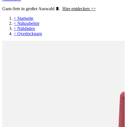
Garn-Sets in großer Auswahl 🧵
Hier entdecken >>
<
Startseite
<
Nähzubehör
<
Nähfäden
<
Overlockgarn