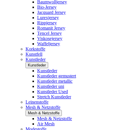
Baumwolljersey
Bio-Jersey
Jacquard Jersey
Lurexjersey
Rippjersey
Romanit Jersey
Tencel Jersey
Viskosejersey
Waffeljersey
Korkstoffe
Kunstfell
Kunstleder
Kunstleder
Kunstleder
Kunstleder gemustert
Kunstleder metallic
Kunstleder uni
Kunstleder Used
Stretch Kunstleder
Leinenstoffe
Mesh & Netzstoffe
Mesh & Netzstoffe
Mesh & Netzstoffe
Air Mesh
Modestoffe