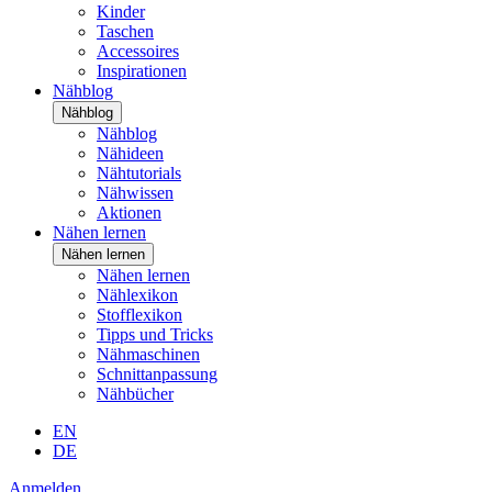
Kinder
Taschen
Accessoires
Inspirationen
Nähblog
Nähblog
Nähblog
Nähideen
Nähtutorials
Nähwissen
Aktionen
Nähen lernen
Nähen lernen
Nähen lernen
Nählexikon
Stofflexikon
Tipps und Tricks
Nähmaschinen
Schnittanpassung
Nähbücher
EN
DE
Anmelden