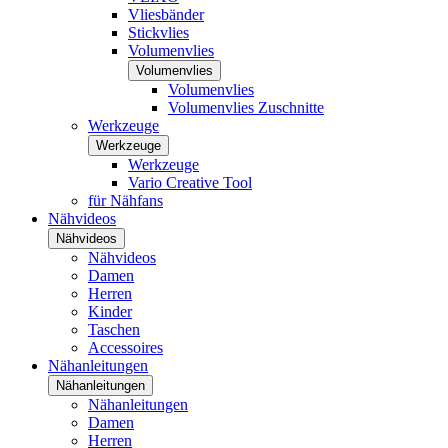
Vliesbänder
Stickvlies
Volumenvlies
Volumenvlies
Volumenvlies
Volumenvlies Zuschnitte
Werkzeuge
Werkzeuge
Werkzeuge
Vario Creative Tool
für Nähfans
Nähvideos
Nähvideos
Nähvideos
Damen
Herren
Kinder
Taschen
Accessoires
Nähanleitungen
Nähanleitungen
Nähanleitungen
Damen
Herren