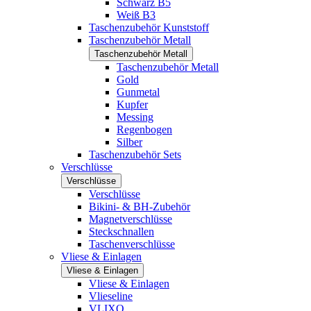
Schwarz B5
Weiß B3
Taschenzubehör Kunststoff
Taschenzubehör Metall
Taschenzubehör Metall
Taschenzubehör Metall
Gold
Gunmetal
Kupfer
Messing
Regenbogen
Silber
Taschenzubehör Sets
Verschlüsse
Verschlüsse
Verschlüsse
Bikini- & BH-Zubehör
Magnetverschlüsse
Steckschnallen
Taschenverschlüsse
Vliese & Einlagen
Vliese & Einlagen
Vliese & Einlagen
Vlieseline
VLIXO