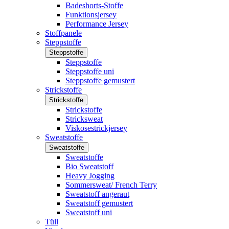
Badeshorts-Stoffe
Funktionsjersey
Performance Jersey
Stoffpanele
Steppstoffe
Steppstoffe
Steppstoffe
Steppstoffe uni
Steppstoffe gemustert
Strickstoffe
Strickstoffe
Strickstoffe
Stricksweat
Viskosestrickjersey
Sweatstoffe
Sweatstoffe
Sweatstoffe
Bio Sweatstoff
Heavy Jogging
Sommersweat/ French Terry
Sweatstoff angeraut
Sweatstoff gemustert
Sweatstoff uni
Tüll