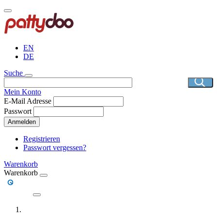
Direkt
zum
Inhalt
EN
DE
Suche
Mein Konto
E-Mail Adresse
Passwort
Anmelden
Registrieren
Passwort vergessen?
Warenkorb
Warenkorb