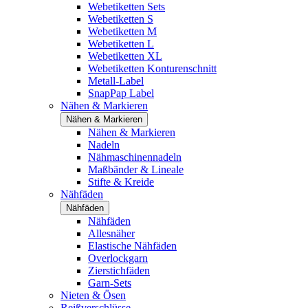
Webetiketten Sets
Webetiketten S
Webetiketten M
Webetiketten L
Webetiketten XL
Webetiketten Konturenschnitt
Metall-Label
SnapPap Label
Nähen & Markieren
Nähen & Markieren
Nähen & Markieren
Nadeln
Nähmaschinennadeln
Maßbänder & Lineale
Stifte & Kreide
Nähfäden
Nähfäden
Nähfäden
Allesnäher
Elastische Nähfäden
Overlockgarn
Zierstichfäden
Garn-Sets
Nieten & Ösen
Reißverschlüsse