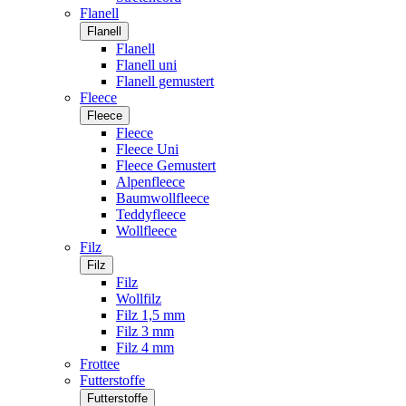
Flanell
Flanell
Flanell
Flanell uni
Flanell gemustert
Fleece
Fleece
Fleece
Fleece Uni
Fleece Gemustert
Alpenfleece
Baumwollfleece
Teddyfleece
Wollfleece
Filz
Filz
Filz
Wollfilz
Filz 1,5 mm
Filz 3 mm
Filz 4 mm
Frottee
Futterstoffe
Futterstoffe