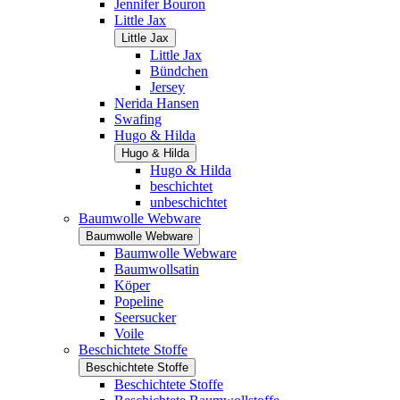
Jennifer Bouron
Little Jax
Little Jax
Little Jax
Bündchen
Jersey
Nerida Hansen
Swafing
Hugo & Hilda
Hugo & Hilda
Hugo & Hilda
beschichtet
unbeschichtet
Baumwolle Webware
Baumwolle Webware
Baumwolle Webware
Baumwollsatin
Köper
Popeline
Seersucker
Voile
Beschichtete Stoffe
Beschichtete Stoffe
Beschichtete Stoffe