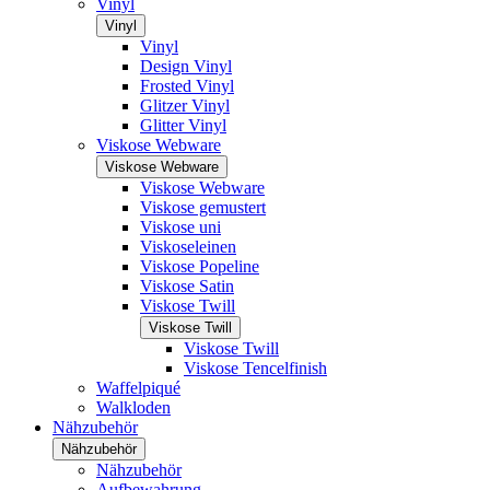
Vinyl
Vinyl
Vinyl
Design Vinyl
Frosted Vinyl
Glitzer Vinyl
Glitter Vinyl
Viskose Webware
Viskose Webware
Viskose Webware
Viskose gemustert
Viskose uni
Viskoseleinen
Viskose Popeline
Viskose Satin
Viskose Twill
Viskose Twill
Viskose Twill
Viskose Tencelfinish
Waffelpiqué
Walkloden
Nähzubehör
Nähzubehör
Nähzubehör
Aufbewahrung