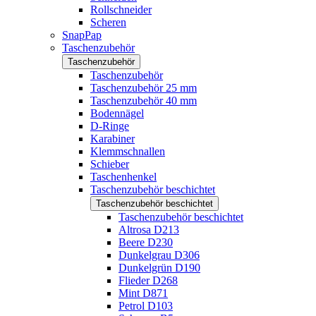
Rollschneider
Scheren
SnapPap
Taschenzubehör
Taschenzubehör
Taschenzubehör
Taschenzubehör 25 mm
Taschenzubehör 40 mm
Bodennägel
D-Ringe
Karabiner
Klemmschnallen
Schieber
Taschenhenkel
Taschenzubehör beschichtet
Taschenzubehör beschichtet
Taschenzubehör beschichtet
Altrosa D213
Beere D230
Dunkelgrau D306
Dunkelgrün D190
Flieder D268
Mint D871
Petrol D103