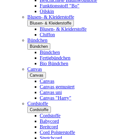
Beschichtete Baumwollstoffe
Funktionsstoff "Bo"
Oilskin
Blusen- & Kleiderstoffe
Blusen- & Kleiderstoffe
Blusen- & Kleiderstoffe
Chiffon
Bündchen
Bündchen
Bündchen
Fertigbündchen
Bio Bündchen
Canvas
Canvas
Canvas
Canvas gemustert
Canvas uni
Canvas "Harry"
Cordstoffe
Cordstoffe
Cordstoffe
Babycord
Breitcord
Cord Polsterstoffe
Stretchcord