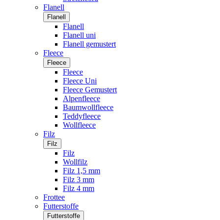
Flanell
Flanell
Flanell
Flanell uni
Flanell gemustert
Fleece
Fleece
Fleece
Fleece Uni
Fleece Gemustert
Alpenfleece
Baumwollfleece
Teddyfleece
Wollfleece
Filz
Filz
Filz
Wollfilz
Filz 1,5 mm
Filz 3 mm
Filz 4 mm
Frottee
Futterstoffe
Futterstoffe