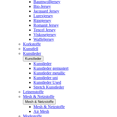
Baumwolljersey
Bio-Jersey
Jacquard Jersey
Lurexjersey
Rippjersey
Romanit Jersey
Tencel Jersey
Viskosejersey
Waffeljersey
Korkstoffe
Kunstfell
Kunstleder
Kunstleder
Kunstleder
Kunstleder gemustert
Kunstleder metallic
Kunstleder uni
Kunstleder Used
Stretch Kunstleder
Leinenstoffe
Mesh & Netzstoffe
Mesh & Netzstoffe
Mesh & Netzstoffe
Air Mesh
Modestoffe