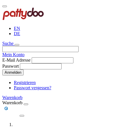
Direkt
zum
Inhalt
EN
DE
Suche
Mein Konto
E-Mail Adresse
Passwort
Anmelden
Registrieren
Passwort vergessen?
Warenkorb
Warenkorb