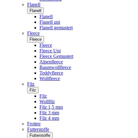
Flanell
Flanell
Flanell
Flanell uni
Flanell gemustert
Fleece
Fleece
Fleece
Fleece Uni
Fleece Gemustert
Alpenfleece
Baumwollfleece
Teddyfleece
Wollfleece
Filz
Filz
Filz
Wollfilz
Filz 1,5 mm
Filz 3 mm
Filz 4 mm
Frottee
Futterstoffe
Futterstoffe