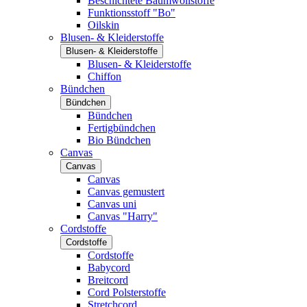
Beschichtete Baumwollstoffe
Funktionsstoff "Bo"
Oilskin
Blusen- & Kleiderstoffe
Blusen- & Kleiderstoffe
Blusen- & Kleiderstoffe
Chiffon
Bündchen
Bündchen
Bündchen
Fertigbündchen
Bio Bündchen
Canvas
Canvas
Canvas
Canvas gemustert
Canvas uni
Canvas "Harry"
Cordstoffe
Cordstoffe
Cordstoffe
Babycord
Breitcord
Cord Polsterstoffe
Stretchcord