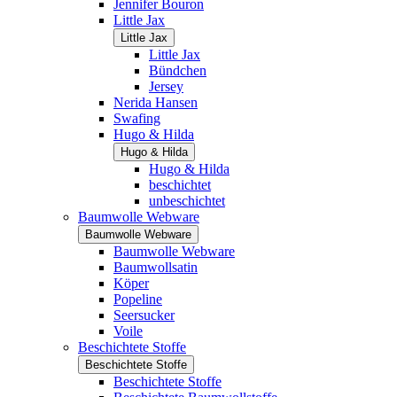
Jennifer Bouron
Little Jax
Little Jax
Little Jax
Bündchen
Jersey
Nerida Hansen
Swafing
Hugo & Hilda
Hugo & Hilda
Hugo & Hilda
beschichtet
unbeschichtet
Baumwolle Webware
Baumwolle Webware
Baumwolle Webware
Baumwollsatin
Köper
Popeline
Seersucker
Voile
Beschichtete Stoffe
Beschichtete Stoffe
Beschichtete Stoffe