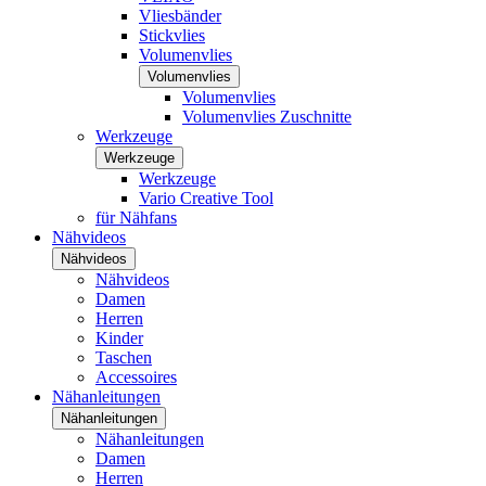
Vliesbänder
Stickvlies
Volumenvlies
Volumenvlies
Volumenvlies
Volumenvlies Zuschnitte
Werkzeuge
Werkzeuge
Werkzeuge
Vario Creative Tool
für Nähfans
Nähvideos
Nähvideos
Nähvideos
Damen
Herren
Kinder
Taschen
Accessoires
Nähanleitungen
Nähanleitungen
Nähanleitungen
Damen
Herren