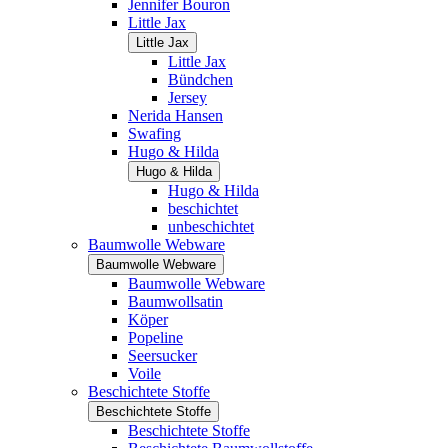
Jennifer Bouron
Little Jax
Little Jax
Little Jax
Bündchen
Jersey
Nerida Hansen
Swafing
Hugo & Hilda
Hugo & Hilda
Hugo & Hilda
beschichtet
unbeschichtet
Baumwolle Webware
Baumwolle Webware
Baumwolle Webware
Baumwollsatin
Köper
Popeline
Seersucker
Voile
Beschichtete Stoffe
Beschichtete Stoffe
Beschichtete Stoffe