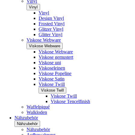
Vinyl
Vinyl
Vinyl
Design Vinyl
Frosted Vinyl
Glitzer Vinyl
Glitter Vinyl
Viskose Webware
Viskose Webware
Viskose Webware
Viskose gemustert
Viskose uni
Viskoseleinen
Viskose Popeline
Viskose Satin
Viskose Twill
Viskose Twill
Viskose Twill
Viskose Tencelfinish
Waffelpiqué
Walkloden
Nähzubehör
Nähzubehör
Nähzubehör
Aufbewahrung