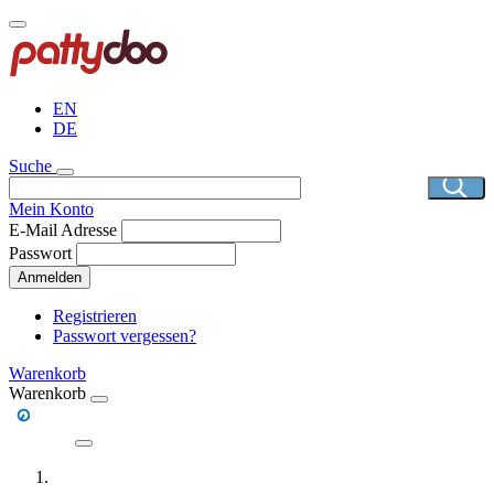
Direkt
zum
Inhalt
EN
DE
Suche
Mein Konto
E-Mail Adresse
Passwort
Anmelden
Registrieren
Passwort vergessen?
Warenkorb
Warenkorb