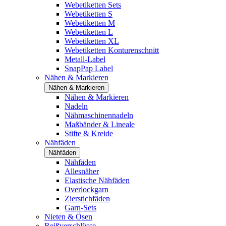
Webetiketten Sets
Webetiketten S
Webetiketten M
Webetiketten L
Webetiketten XL
Webetiketten Konturenschnitt
Metall-Label
SnapPap Label
Nähen & Markieren
Nähen & Markieren
Nähen & Markieren
Nadeln
Nähmaschinennadeln
Maßbänder & Lineale
Stifte & Kreide
Nähfäden
Nähfäden
Nähfäden
Allesnäher
Elastische Nähfäden
Overlockgarn
Zierstichfäden
Garn-Sets
Nieten & Ösen
Reißverschlüsse