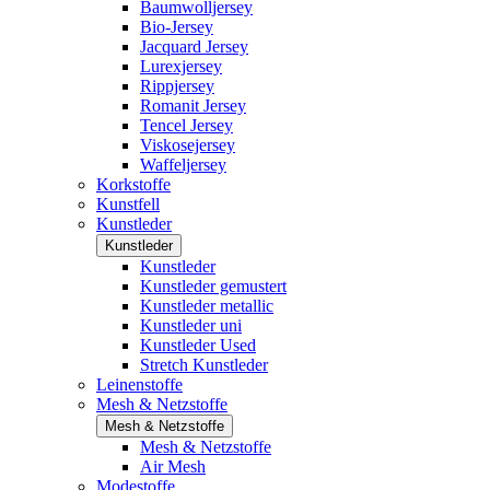
Baumwolljersey
Bio-Jersey
Jacquard Jersey
Lurexjersey
Rippjersey
Romanit Jersey
Tencel Jersey
Viskosejersey
Waffeljersey
Korkstoffe
Kunstfell
Kunstleder
Kunstleder
Kunstleder
Kunstleder gemustert
Kunstleder metallic
Kunstleder uni
Kunstleder Used
Stretch Kunstleder
Leinenstoffe
Mesh & Netzstoffe
Mesh & Netzstoffe
Mesh & Netzstoffe
Air Mesh
Modestoffe