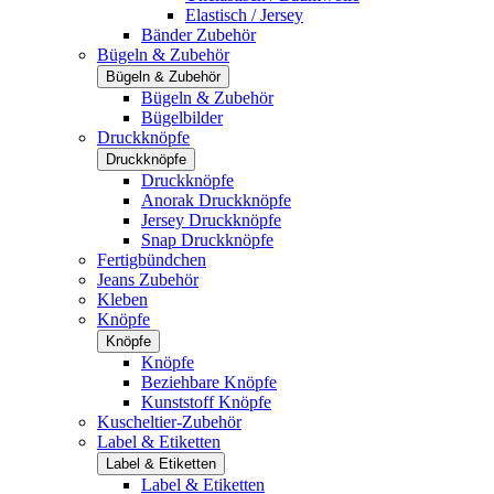
Elastisch / Jersey
Bänder Zubehör
Bügeln & Zubehör
Bügeln & Zubehör
Bügeln & Zubehör
Bügelbilder
Druckknöpfe
Druckknöpfe
Druckknöpfe
Anorak Druckknöpfe
Jersey Druckknöpfe
Snap Druckknöpfe
Fertigbündchen
Jeans Zubehör
Kleben
Knöpfe
Knöpfe
Knöpfe
Beziehbare Knöpfe
Kunststoff Knöpfe
Kuscheltier-Zubehör
Label & Etiketten
Label & Etiketten
Label & Etiketten