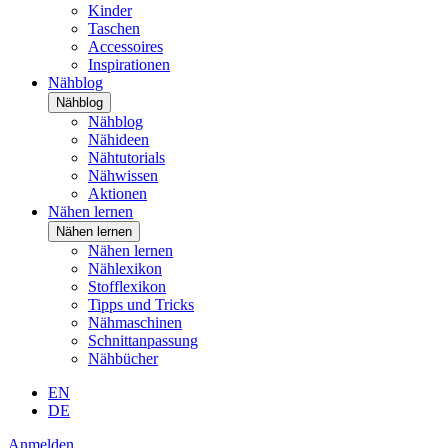
Kinder
Taschen
Accessoires
Inspirationen
Nähblog
Nähblog
Nähblog
Nähideen
Nähtutorials
Nähwissen
Aktionen
Nähen lernen
Nähen lernen
Nähen lernen
Nählexikon
Stofflexikon
Tipps und Tricks
Nähmaschinen
Schnittanpassung
Nähbücher
EN
DE
Anmelden