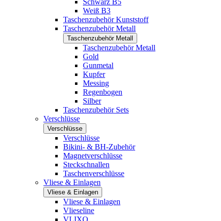
Schwarz B5
Weiß B3
Taschenzubehör Kunststoff
Taschenzubehör Metall
Taschenzubehör Metall
Taschenzubehör Metall
Gold
Gunmetal
Kupfer
Messing
Regenbogen
Silber
Taschenzubehör Sets
Verschlüsse
Verschlüsse
Verschlüsse
Bikini- & BH-Zubehör
Magnetverschlüsse
Steckschnallen
Taschenverschlüsse
Vliese & Einlagen
Vliese & Einlagen
Vliese & Einlagen
Vlieseline
VLIXO