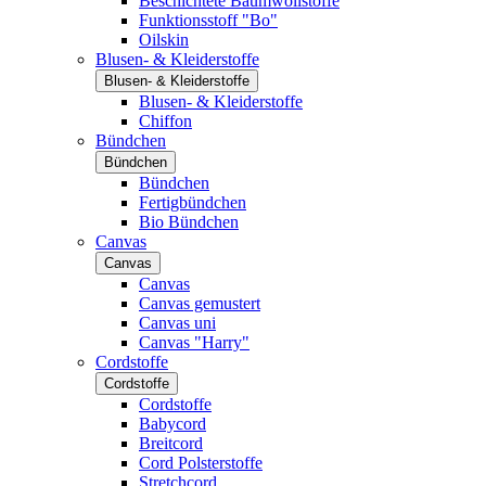
Beschichtete Baumwollstoffe
Funktionsstoff "Bo"
Oilskin
Blusen- & Kleiderstoffe
Blusen- & Kleiderstoffe
Blusen- & Kleiderstoffe
Chiffon
Bündchen
Bündchen
Bündchen
Fertigbündchen
Bio Bündchen
Canvas
Canvas
Canvas
Canvas gemustert
Canvas uni
Canvas "Harry"
Cordstoffe
Cordstoffe
Cordstoffe
Babycord
Breitcord
Cord Polsterstoffe
Stretchcord