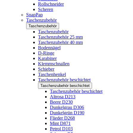
Rollschneider
Scheren
SnapPap
Taschenzubehör
Taschenzubehör
Taschenzubehör
Taschenzubehör 25 mm
Taschenzubehör 40 mm
Bodennägel
D-Ringe
Karabiner
Klemmschnallen
Schieber
Taschenhenkel
Taschenzubehör beschichtet
Taschenzubehör beschichtet
Taschenzubehör beschichtet
Altrosa D213
Beere D230
Dunkelgrau D306
Dunkelgrün D190
Flieder D268
Mint D871
Petrol D103