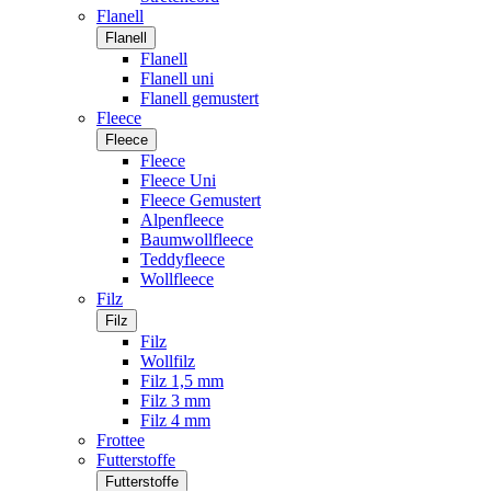
Flanell
Flanell
Flanell
Flanell uni
Flanell gemustert
Fleece
Fleece
Fleece
Fleece Uni
Fleece Gemustert
Alpenfleece
Baumwollfleece
Teddyfleece
Wollfleece
Filz
Filz
Filz
Wollfilz
Filz 1,5 mm
Filz 3 mm
Filz 4 mm
Frottee
Futterstoffe
Futterstoffe