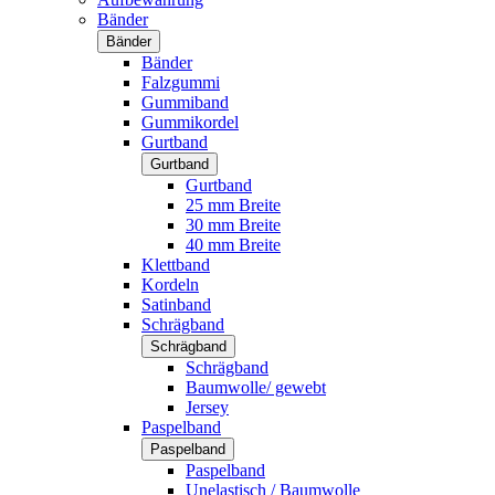
Bänder
Bänder
Bänder
Falzgummi
Gummiband
Gummikordel
Gurtband
Gurtband
Gurtband
25 mm Breite
30 mm Breite
40 mm Breite
Klettband
Kordeln
Satinband
Schrägband
Schrägband
Schrägband
Baumwolle/ gewebt
Jersey
Paspelband
Paspelband
Paspelband
Unelastisch / Baumwolle