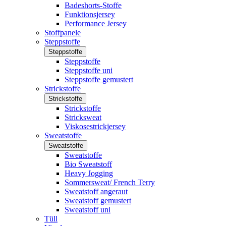
Badeshorts-Stoffe
Funktionsjersey
Performance Jersey
Stoffpanele
Steppstoffe
Steppstoffe
Steppstoffe
Steppstoffe uni
Steppstoffe gemustert
Strickstoffe
Strickstoffe
Strickstoffe
Stricksweat
Viskosestrickjersey
Sweatstoffe
Sweatstoffe
Sweatstoffe
Bio Sweatstoff
Heavy Jogging
Sommersweat/ French Terry
Sweatstoff angeraut
Sweatstoff gemustert
Sweatstoff uni
Tüll