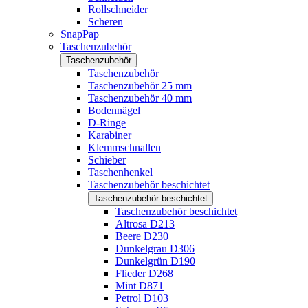
Rollschneider
Scheren
SnapPap
Taschenzubehör
Taschenzubehör
Taschenzubehör
Taschenzubehör 25 mm
Taschenzubehör 40 mm
Bodennägel
D-Ringe
Karabiner
Klemmschnallen
Schieber
Taschenhenkel
Taschenzubehör beschichtet
Taschenzubehör beschichtet
Taschenzubehör beschichtet
Altrosa D213
Beere D230
Dunkelgrau D306
Dunkelgrün D190
Flieder D268
Mint D871
Petrol D103