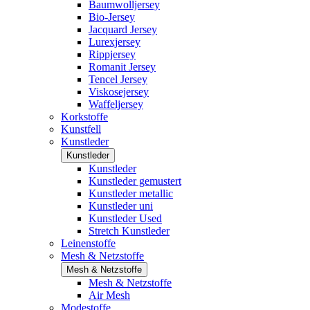
Baumwolljersey
Bio-Jersey
Jacquard Jersey
Lurexjersey
Rippjersey
Romanit Jersey
Tencel Jersey
Viskosejersey
Waffeljersey
Korkstoffe
Kunstfell
Kunstleder
Kunstleder
Kunstleder
Kunstleder gemustert
Kunstleder metallic
Kunstleder uni
Kunstleder Used
Stretch Kunstleder
Leinenstoffe
Mesh & Netzstoffe
Mesh & Netzstoffe
Mesh & Netzstoffe
Air Mesh
Modestoffe