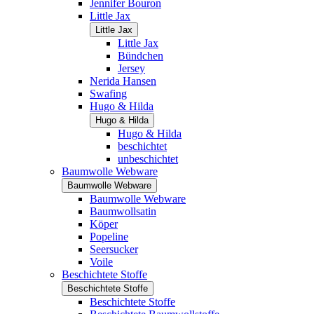
Jennifer Bouron
Little Jax
Little Jax
Little Jax
Bündchen
Jersey
Nerida Hansen
Swafing
Hugo & Hilda
Hugo & Hilda
Hugo & Hilda
beschichtet
unbeschichtet
Baumwolle Webware
Baumwolle Webware
Baumwolle Webware
Baumwollsatin
Köper
Popeline
Seersucker
Voile
Beschichtete Stoffe
Beschichtete Stoffe
Beschichtete Stoffe