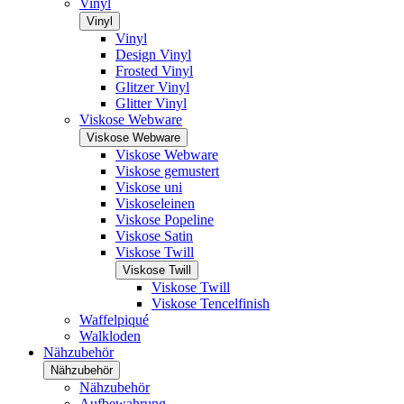
Vinyl
Vinyl
Vinyl
Design Vinyl
Frosted Vinyl
Glitzer Vinyl
Glitter Vinyl
Viskose Webware
Viskose Webware
Viskose Webware
Viskose gemustert
Viskose uni
Viskoseleinen
Viskose Popeline
Viskose Satin
Viskose Twill
Viskose Twill
Viskose Twill
Viskose Tencelfinish
Waffelpiqué
Walkloden
Nähzubehör
Nähzubehör
Nähzubehör
Aufbewahrung