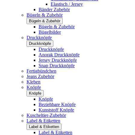
Elastisch / Jersey
Bänder Zubehör
Bügeln & Zubehör
Bügeln & Zubehör
Bügeln & Zubehör
Bügelbilder
Druckknöpfe
Druckknöpfe
Druckknöpfe
Anorak Druckknöpfe
Jersey Druckknöpfe
Snap Druckknöpfe
Fertigbündchen
Jeans Zubehör
Kleben
Knöpfe
Knöpfe
Knöpfe
Beziehbare Knöpfe
Kunststoff Knöpfe
Kuscheltier-Zubehör
Label & Etiketten
Label & Etiketten
Label & Etiketten