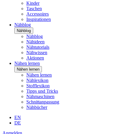
Kinder
Taschen
Accessoires
Inspirationen
Nähblog
Nähblog
Nähblog
Nähideen
Nähtutorials
Nähwissen
Aktionen
Nähen lernen
Nähen lernen
Nähen lernen
Nählexikon
Stofflexikon
Tipps und Tricks
Nähmaschinen
Schnittanpassung
Nähbücher
EN
DE
Anmelden