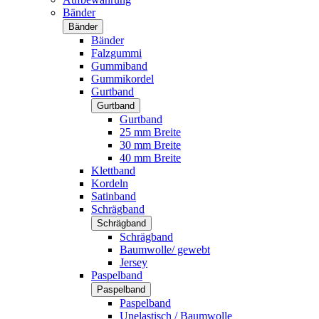
Bänder
Bänder
Bänder
Falzgummi
Gummiband
Gummikordel
Gurtband
Gurtband
Gurtband
25 mm Breite
30 mm Breite
40 mm Breite
Klettband
Kordeln
Satinband
Schrägband
Schrägband
Schrägband
Baumwolle/ gewebt
Jersey
Paspelband
Paspelband
Paspelband
Unelastisch / Baumwolle