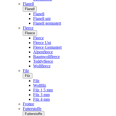
Flanell
Flanell
Flanell
Flanell uni
Flanell gemustert
Fleece
Fleece
Fleece
Fleece Uni
Fleece Gemustert
Alpenfleece
Baumwollfleece
Teddyfleece
Wollfleece
Filz
Filz
Filz
Wollfilz
Filz 1,5 mm
Filz 3 mm
Filz 4 mm
Frottee
Futterstoffe
Futterstoffe