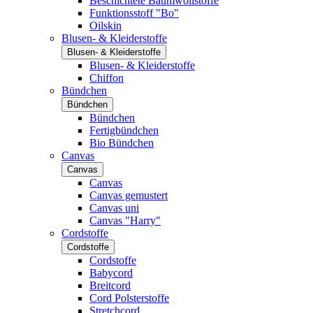
Beschichtete Baumwollstoffe
Funktionsstoff "Bo"
Oilskin
Blusen- & Kleiderstoffe
Blusen- & Kleiderstoffe
Blusen- & Kleiderstoffe
Chiffon
Bündchen
Bündchen
Bündchen
Fertigbündchen
Bio Bündchen
Canvas
Canvas
Canvas
Canvas gemustert
Canvas uni
Canvas "Harry"
Cordstoffe
Cordstoffe
Cordstoffe
Babycord
Breitcord
Cord Polsterstoffe
Stretchcord