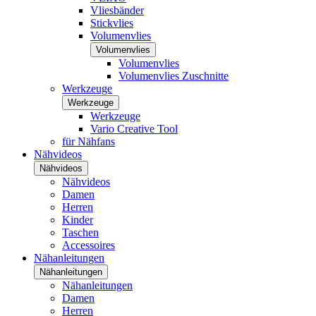
Vliesbänder
Stickvlies
Volumenvlies
Volumenvlies
Volumenvlies
Volumenvlies Zuschnitte
Werkzeuge
Werkzeuge
Werkzeuge
Vario Creative Tool
für Nähfans
Nähvideos
Nähvideos
Nähvideos
Damen
Herren
Kinder
Taschen
Accessoires
Nähanleitungen
Nähanleitungen
Nähanleitungen
Damen
Herren