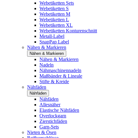
Webetiketten Sets
Webetiketten S
Webetiketten M
Webetiketten L
Webetiketten XL
Webetiketten Konturenschnitt
Metall-Label
SnapPap Label
Nähen & Markieren
Nähen & Markieren
Nähen & Markieren
Nadeln
Nähmaschinennadeln
Maßbänder & Lineale
Stifte & Kreide
Nähfäden
Nähfäden
Nähfäden
Allesnäher
Elastische Nähfäden
Overlockgarn
Zierstichfäden
Garn-Sets
Nieten & Ösen
Reißverschlüsse