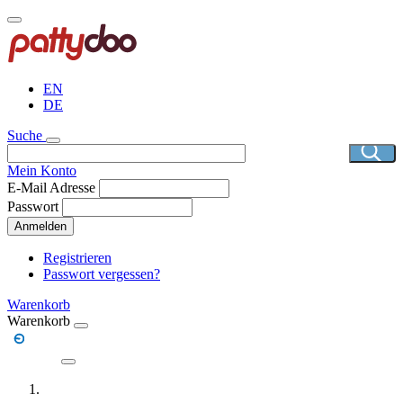
Direkt
zum
Inhalt
EN
DE
Suche
Mein Konto
E-Mail Adresse
Passwort
Anmelden
Registrieren
Passwort vergessen?
Warenkorb
Warenkorb