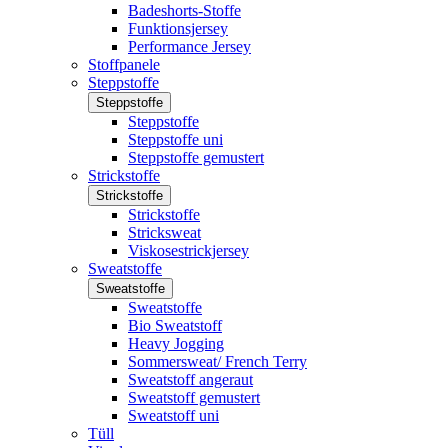
Badeshorts-Stoffe
Funktionsjersey
Performance Jersey
Stoffpanele
Steppstoffe
Steppstoffe
Steppstoffe
Steppstoffe uni
Steppstoffe gemustert
Strickstoffe
Strickstoffe
Strickstoffe
Stricksweat
Viskosestrickjersey
Sweatstoffe
Sweatstoffe
Sweatstoffe
Bio Sweatstoff
Heavy Jogging
Sommersweat/ French Terry
Sweatstoff angeraut
Sweatstoff gemustert
Sweatstoff uni
Tüll