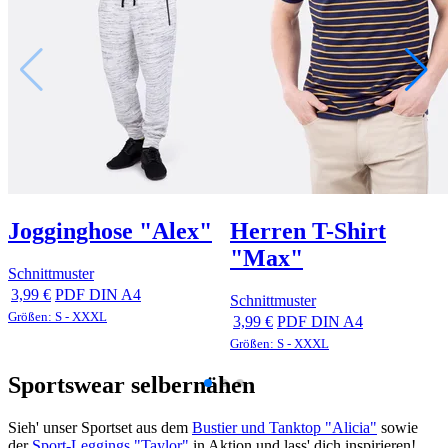
Jogginghose "Alex"
Herren T-Shirt
"Max"
Schnittmuster
3,99 €
PDF DIN A4
Schnittmuster
Größen: S - XXXL
3,99 €
PDF DIN A4
Größen: S - XXXL
Sportswear selbernähen
Sieh' unser Sportset aus dem
Bustier und Tanktop "Alicia"
sowie
der
Sport-Leggings "Taylor"
in Aktion und lass' dich inspirieren!