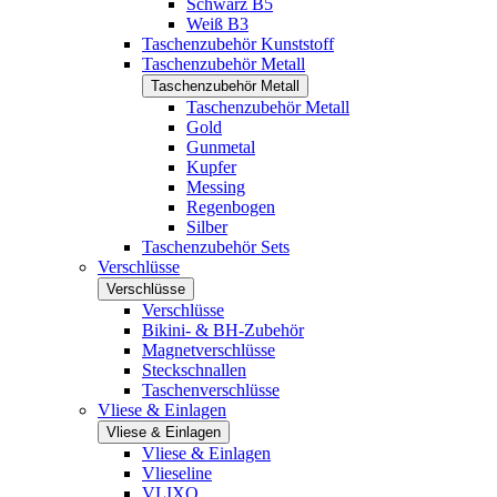
Schwarz B5
Weiß B3
Taschenzubehör Kunststoff
Taschenzubehör Metall
Taschenzubehör Metall
Taschenzubehör Metall
Gold
Gunmetal
Kupfer
Messing
Regenbogen
Silber
Taschenzubehör Sets
Verschlüsse
Verschlüsse
Verschlüsse
Bikini- & BH-Zubehör
Magnetverschlüsse
Steckschnallen
Taschenverschlüsse
Vliese & Einlagen
Vliese & Einlagen
Vliese & Einlagen
Vlieseline
VLIXO