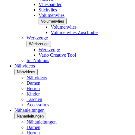
Vliesbänder
Stickvlies
Volumenvlies
Volumenvlies
Volumenvlies
Volumenvlies Zuschnitte
Werkzeuge
Werkzeuge
Werkzeuge
Vario Creative Tool
für Nähfans
Nähvideos
Nähvideos
Nähvideos
Damen
Herren
Kinder
Taschen
Accessoires
Nähanleitungen
Nähanleitungen
Nähanleitungen
Damen
Herren