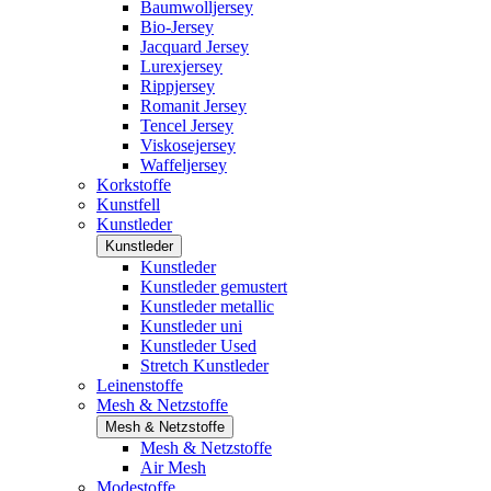
Baumwolljersey
Bio-Jersey
Jacquard Jersey
Lurexjersey
Rippjersey
Romanit Jersey
Tencel Jersey
Viskosejersey
Waffeljersey
Korkstoffe
Kunstfell
Kunstleder
Kunstleder
Kunstleder
Kunstleder gemustert
Kunstleder metallic
Kunstleder uni
Kunstleder Used
Stretch Kunstleder
Leinenstoffe
Mesh & Netzstoffe
Mesh & Netzstoffe
Mesh & Netzstoffe
Air Mesh
Modestoffe