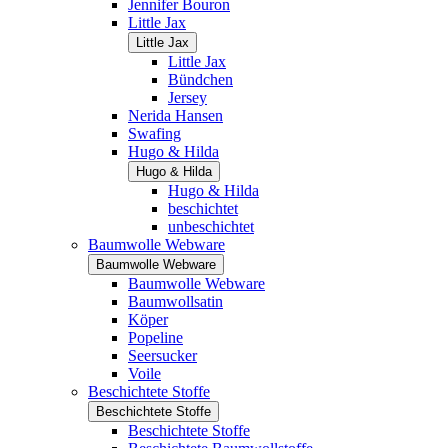
Jennifer Bouron
Little Jax
Little Jax
Little Jax
Bündchen
Jersey
Nerida Hansen
Swafing
Hugo & Hilda
Hugo & Hilda
Hugo & Hilda
beschichtet
unbeschichtet
Baumwolle Webware
Baumwolle Webware
Baumwolle Webware
Baumwollsatin
Köper
Popeline
Seersucker
Voile
Beschichtete Stoffe
Beschichtete Stoffe
Beschichtete Stoffe