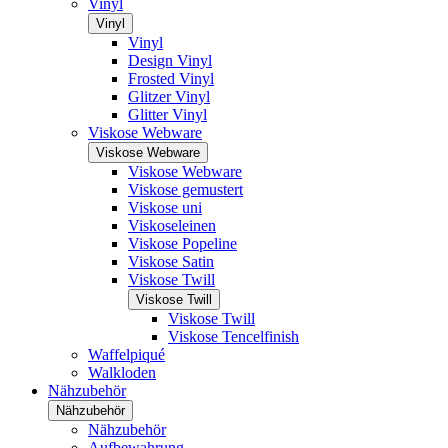
Vinyl
Vinyl
Vinyl
Design Vinyl
Frosted Vinyl
Glitzer Vinyl
Glitter Vinyl
Viskose Webware
Viskose Webware
Viskose Webware
Viskose gemustert
Viskose uni
Viskoseleinen
Viskose Popeline
Viskose Satin
Viskose Twill
Viskose Twill
Viskose Twill
Viskose Tencelfinish
Waffelpiqué
Walkloden
Nähzubehör
Nähzubehör
Nähzubehör
Aufbewahrung