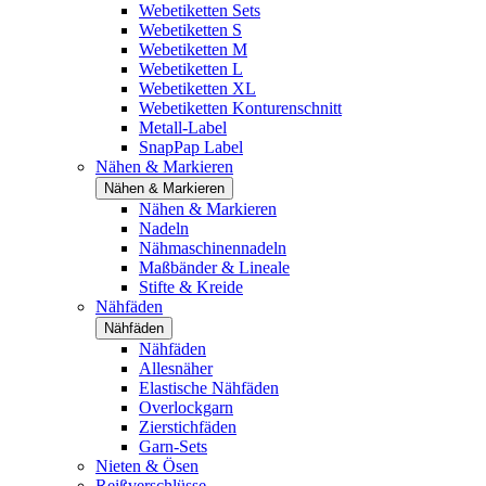
Webetiketten Sets
Webetiketten S
Webetiketten M
Webetiketten L
Webetiketten XL
Webetiketten Konturenschnitt
Metall-Label
SnapPap Label
Nähen & Markieren
Nähen & Markieren
Nähen & Markieren
Nadeln
Nähmaschinennadeln
Maßbänder & Lineale
Stifte & Kreide
Nähfäden
Nähfäden
Nähfäden
Allesnäher
Elastische Nähfäden
Overlockgarn
Zierstichfäden
Garn-Sets
Nieten & Ösen
Reißverschlüsse