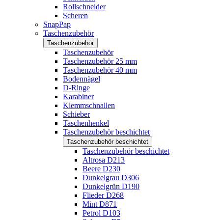
Rollschneider
Scheren
SnapPap
Taschenzubehör
Taschenzubehör
Taschenzubehör
Taschenzubehör 25 mm
Taschenzubehör 40 mm
Bodennägel
D-Ringe
Karabiner
Klemmschnallen
Schieber
Taschenhenkel
Taschenzubehör beschichtet
Taschenzubehör beschichtet
Taschenzubehör beschichtet
Altrosa D213
Beere D230
Dunkelgrau D306
Dunkelgrün D190
Flieder D268
Mint D871
Petrol D103