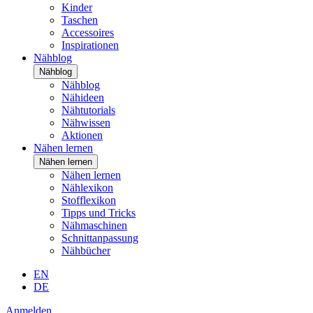
Kinder
Taschen
Accessoires
Inspirationen
Nähblog
Nähblog
Nähblog
Nähideen
Nähtutorials
Nähwissen
Aktionen
Nähen lernen
Nähen lernen
Nähen lernen
Nählexikon
Stofflexikon
Tipps und Tricks
Nähmaschinen
Schnittanpassung
Nähbücher
EN
DE
Anmelden