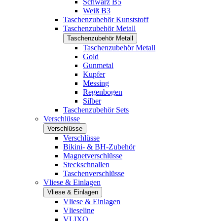
Schwarz B5
Weiß B3
Taschenzubehör Kunststoff
Taschenzubehör Metall
Taschenzubehör Metall
Taschenzubehör Metall
Gold
Gunmetal
Kupfer
Messing
Regenbogen
Silber
Taschenzubehör Sets
Verschlüsse
Verschlüsse
Verschlüsse
Bikini- & BH-Zubehör
Magnetverschlüsse
Steckschnallen
Taschenverschlüsse
Vliese & Einlagen
Vliese & Einlagen
Vliese & Einlagen
Vlieseline
VLIXO