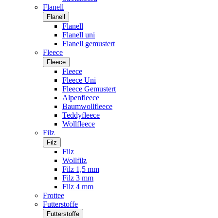
Flanell
Flanell
Flanell
Flanell uni
Flanell gemustert
Fleece
Fleece
Fleece
Fleece Uni
Fleece Gemustert
Alpenfleece
Baumwollfleece
Teddyfleece
Wollfleece
Filz
Filz
Filz
Wollfilz
Filz 1,5 mm
Filz 3 mm
Filz 4 mm
Frottee
Futterstoffe
Futterstoffe