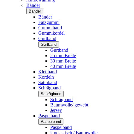
Bänder
Bänder
Bänder
Falzgummi
Gummiband
Gummikordel
Gurtband
Gurtband
Gurtband
25 mm Breite
30 mm Breite
40 mm Breite
Klettband
Kordeln
Satinband
Schrägband
Schrägband
Schrägband
Baumwolle/ gewebt
Jersey
Paspelband
Paspelband
Paspelband
Unelastisch / Baumwolle