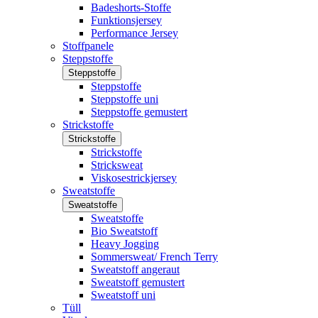
Badeshorts-Stoffe
Funktionsjersey
Performance Jersey
Stoffpanele
Steppstoffe
Steppstoffe
Steppstoffe
Steppstoffe uni
Steppstoffe gemustert
Strickstoffe
Strickstoffe
Strickstoffe
Stricksweat
Viskosestrickjersey
Sweatstoffe
Sweatstoffe
Sweatstoffe
Bio Sweatstoff
Heavy Jogging
Sommersweat/ French Terry
Sweatstoff angeraut
Sweatstoff gemustert
Sweatstoff uni
Tüll