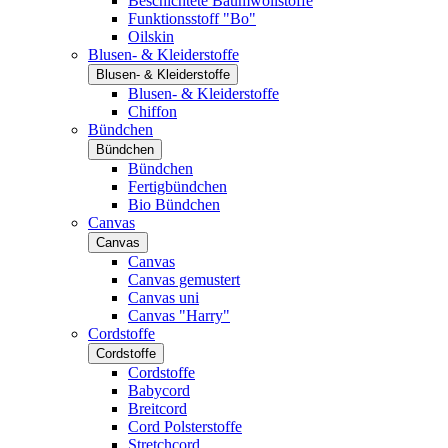
Beschichtete Baumwollstoffe
Funktionsstoff "Bo"
Oilskin
Blusen- & Kleiderstoffe
Blusen- & Kleiderstoffe
Blusen- & Kleiderstoffe
Chiffon
Bündchen
Bündchen
Bündchen
Fertigbündchen
Bio Bündchen
Canvas
Canvas
Canvas
Canvas gemustert
Canvas uni
Canvas "Harry"
Cordstoffe
Cordstoffe
Cordstoffe
Babycord
Breitcord
Cord Polsterstoffe
Stretchcord