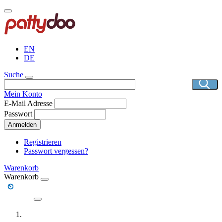
Direkt
zum
Inhalt
EN
DE
Suche
Mein Konto
E-Mail Adresse
Passwort
Anmelden
Registrieren
Passwort vergessen?
Warenkorb
Warenkorb