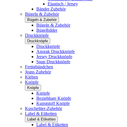
Elastisch / Jersey
Bänder Zubehör
Bügeln & Zubehör
Bügeln & Zubehör
Bügeln & Zubehör
Bügelbilder
Druckknöpfe
Druckknöpfe
Druckknöpfe
Anorak Druckknöpfe
Jersey Druckknöpfe
Snap Druckknöpfe
Fertigbündchen
Jeans Zubehör
Kleben
Knöpfe
Knöpfe
Knöpfe
Beziehbare Knöpfe
Kunststoff Knöpfe
Kuscheltier-Zubehör
Label & Etiketten
Label & Etiketten
Label & Etiketten