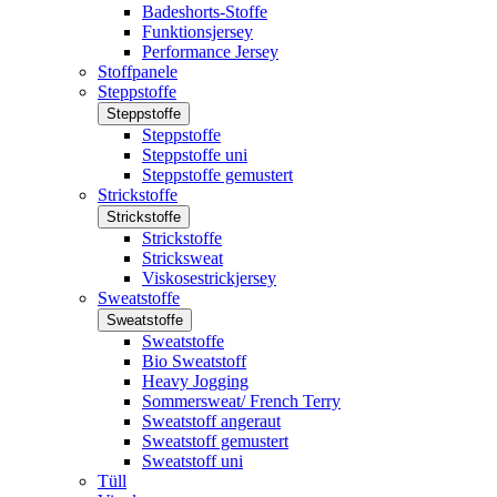
Badeshorts-Stoffe
Funktionsjersey
Performance Jersey
Stoffpanele
Steppstoffe
Steppstoffe
Steppstoffe
Steppstoffe uni
Steppstoffe gemustert
Strickstoffe
Strickstoffe
Strickstoffe
Stricksweat
Viskosestrickjersey
Sweatstoffe
Sweatstoffe
Sweatstoffe
Bio Sweatstoff
Heavy Jogging
Sommersweat/ French Terry
Sweatstoff angeraut
Sweatstoff gemustert
Sweatstoff uni
Tüll