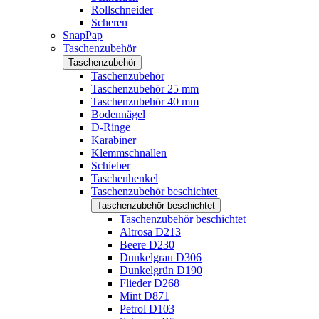
Rollschneider
Scheren
SnapPap
Taschenzubehör
Taschenzubehör
Taschenzubehör
Taschenzubehör 25 mm
Taschenzubehör 40 mm
Bodennägel
D-Ringe
Karabiner
Klemmschnallen
Schieber
Taschenhenkel
Taschenzubehör beschichtet
Taschenzubehör beschichtet
Taschenzubehör beschichtet
Altrosa D213
Beere D230
Dunkelgrau D306
Dunkelgrün D190
Flieder D268
Mint D871
Petrol D103