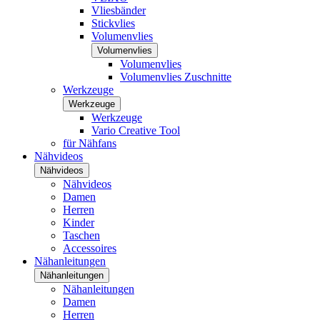
Vliesbänder
Stickvlies
Volumenvlies
Volumenvlies
Volumenvlies
Volumenvlies Zuschnitte
Werkzeuge
Werkzeuge
Werkzeuge
Vario Creative Tool
für Nähfans
Nähvideos
Nähvideos
Nähvideos
Damen
Herren
Kinder
Taschen
Accessoires
Nähanleitungen
Nähanleitungen
Nähanleitungen
Damen
Herren