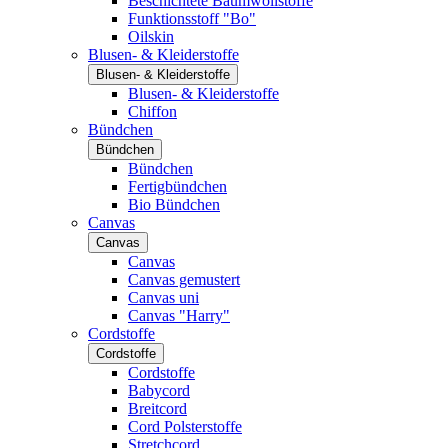
Beschichtete Baumwollstoffe
Funktionsstoff "Bo"
Oilskin
Blusen- & Kleiderstoffe
Blusen- & Kleiderstoffe
Blusen- & Kleiderstoffe
Chiffon
Bündchen
Bündchen
Bündchen
Fertigbündchen
Bio Bündchen
Canvas
Canvas
Canvas
Canvas gemustert
Canvas uni
Canvas "Harry"
Cordstoffe
Cordstoffe
Cordstoffe
Babycord
Breitcord
Cord Polsterstoffe
Stretchcord