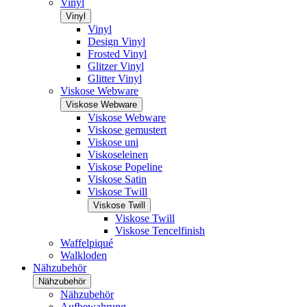
Vinyl
Vinyl
Vinyl
Design Vinyl
Frosted Vinyl
Glitzer Vinyl
Glitter Vinyl
Viskose Webware
Viskose Webware
Viskose Webware
Viskose gemustert
Viskose uni
Viskoseleinen
Viskose Popeline
Viskose Satin
Viskose Twill
Viskose Twill
Viskose Twill
Viskose Tencelfinish
Waffelpiqué
Walkloden
Nähzubehör
Nähzubehör
Nähzubehör
Aufbewahrung