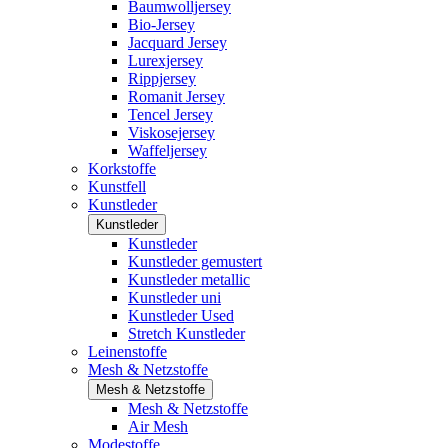
Baumwolljersey
Bio-Jersey
Jacquard Jersey
Lurexjersey
Rippjersey
Romanit Jersey
Tencel Jersey
Viskosejersey
Waffeljersey
Korkstoffe
Kunstfell
Kunstleder
Kunstleder
Kunstleder
Kunstleder gemustert
Kunstleder metallic
Kunstleder uni
Kunstleder Used
Stretch Kunstleder
Leinenstoffe
Mesh & Netzstoffe
Mesh & Netzstoffe
Mesh & Netzstoffe
Air Mesh
Modestoffe