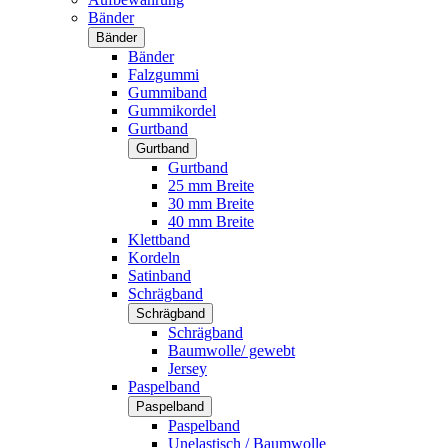
Bänder
Bänder
Bänder
Falzgummi
Gummiband
Gummikordel
Gurtband
Gurtband
Gurtband
25 mm Breite
30 mm Breite
40 mm Breite
Klettband
Kordeln
Satinband
Schrägband
Schrägband
Schrägband
Baumwolle/ gewebt
Jersey
Paspelband
Paspelband
Paspelband
Unelastisch / Baumwolle