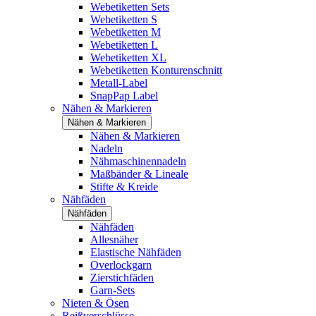
Webetiketten Sets
Webetiketten S
Webetiketten M
Webetiketten L
Webetiketten XL
Webetiketten Konturenschnitt
Metall-Label
SnapPap Label
Nähen & Markieren
Nähen & Markieren
Nähen & Markieren
Nadeln
Nähmaschinennadeln
Maßbänder & Lineale
Stifte & Kreide
Nähfäden
Nähfäden
Nähfäden
Allesnäher
Elastische Nähfäden
Overlockgarn
Zierstichfäden
Garn-Sets
Nieten & Ösen
Reißverschlüsse