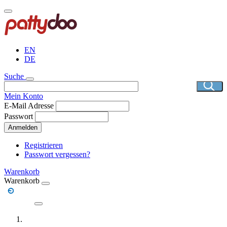
Direkt
zum
Inhalt
EN
DE
Suche
Mein Konto
E-Mail Adresse
Passwort
Anmelden
Registrieren
Passwort vergessen?
Warenkorb
Warenkorb