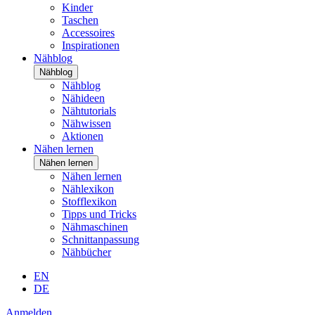
Kinder
Taschen
Accessoires
Inspirationen
Nähblog
Nähblog
Nähblog
Nähideen
Nähtutorials
Nähwissen
Aktionen
Nähen lernen
Nähen lernen
Nähen lernen
Nählexikon
Stofflexikon
Tipps und Tricks
Nähmaschinen
Schnittanpassung
Nähbücher
EN
DE
Anmelden