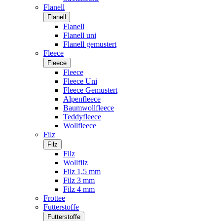
Flanell
Flanell
Flanell
Flanell uni
Flanell gemustert
Fleece
Fleece
Fleece
Fleece Uni
Fleece Gemustert
Alpenfleece
Baumwollfleece
Teddyfleece
Wollfleece
Filz
Filz
Filz
Wollfilz
Filz 1,5 mm
Filz 3 mm
Filz 4 mm
Frottee
Futterstoffe
Futterstoffe