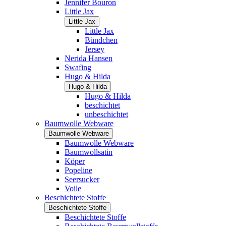
Jennifer Bouron
Little Jax
Little Jax
Little Jax
Bündchen
Jersey
Nerida Hansen
Swafing
Hugo & Hilda
Hugo & Hilda
Hugo & Hilda
beschichtet
unbeschichtet
Baumwolle Webware
Baumwolle Webware
Baumwolle Webware
Baumwollsatin
Köper
Popeline
Seersucker
Voile
Beschichtete Stoffe
Beschichtete Stoffe
Beschichtete Stoffe