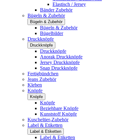
Elastisch / Jersey
Bänder Zubehör
Bügeln & Zubehör
Bügeln & Zubehör
Bügeln & Zubehör
Bügelbilder
Druckknöpfe
Druckknöpfe
Druckknöpfe
Anorak Druckknöpfe
Jersey Druckknöpfe
Snap Druckknöpfe
Fertigbündchen
Jeans Zubehör
Kleben
Knöpfe
Knöpfe
Knöpfe
Beziehbare Knöpfe
Kunststoff Knöpfe
Kuscheltier-Zubehör
Label & Etiketten
Label & Etiketten
Label & Etiketten