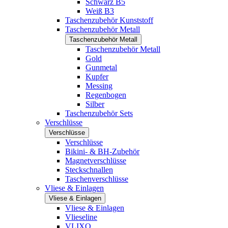
Schwarz B5
Weiß B3
Taschenzubehör Kunststoff
Taschenzubehör Metall
Taschenzubehör Metall
Taschenzubehör Metall
Gold
Gunmetal
Kupfer
Messing
Regenbogen
Silber
Taschenzubehör Sets
Verschlüsse
Verschlüsse
Verschlüsse
Bikini- & BH-Zubehör
Magnetverschlüsse
Steckschnallen
Taschenverschlüsse
Vliese & Einlagen
Vliese & Einlagen
Vliese & Einlagen
Vlieseline
VLIXO