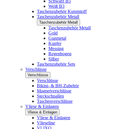
Schwarz B5
Weiß B3
Taschenzubehör Kunststoff
Taschenzubehör Metall
Taschenzubehör Metall
Taschenzubehör Metall
Gold
Gunmetal
Kupfer
Messing
Regenbogen
Silber
Taschenzubehör Sets
Verschlüsse
Verschlüsse
Verschlüsse
Bikini- & BH-Zubehör
Magnetverschlüsse
Steckschnallen
Taschenverschlüsse
Vliese & Einlagen
Vliese & Einlagen
Vliese & Einlagen
Vlieseline
VLIXO