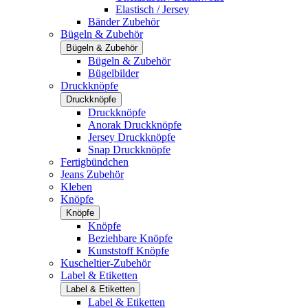
Elastisch / Jersey
Bänder Zubehör
Bügeln & Zubehör
Bügeln & Zubehör
Bügeln & Zubehör
Bügelbilder
Druckknöpfe
Druckknöpfe
Druckknöpfe
Anorak Druckknöpfe
Jersey Druckknöpfe
Snap Druckknöpfe
Fertigbündchen
Jeans Zubehör
Kleben
Knöpfe
Knöpfe
Knöpfe
Beziehbare Knöpfe
Kunststoff Knöpfe
Kuscheltier-Zubehör
Label & Etiketten
Label & Etiketten
Label & Etiketten