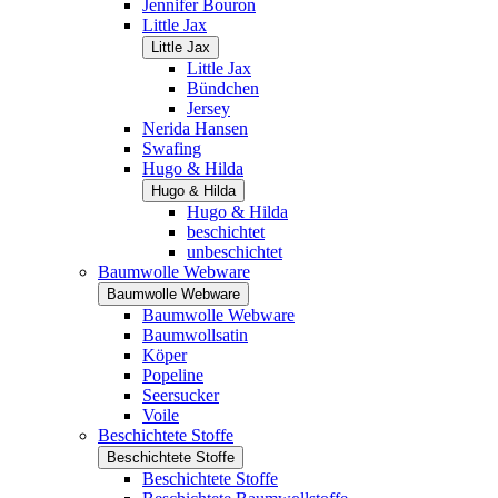
Jennifer Bouron
Little Jax
Little Jax
Little Jax
Bündchen
Jersey
Nerida Hansen
Swafing
Hugo & Hilda
Hugo & Hilda
Hugo & Hilda
beschichtet
unbeschichtet
Baumwolle Webware
Baumwolle Webware
Baumwolle Webware
Baumwollsatin
Köper
Popeline
Seersucker
Voile
Beschichtete Stoffe
Beschichtete Stoffe
Beschichtete Stoffe