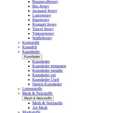
Baumwolljersey
Bio-Jersey
Jacquard Jersey
Lurexjersey
Rippjersey
Romanit Jersey
Tencel Jersey
Viskosejersey
Waffeljersey
Korkstoffe
Kunstfell
Kunstleder
Kunstleder
Kunstleder
Kunstleder gemustert
Kunstleder metallic
Kunstleder uni
Kunstleder Used
Stretch Kunstleder
Leinenstoffe
Mesh & Netzstoffe
Mesh & Netzstoffe
Mesh & Netzstoffe
Air Mesh
Modestoffe