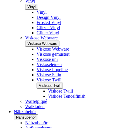
Vinyl
Vinyl
Vinyl
Design Vinyl
Frosted Vinyl
Glitzer Vinyl
Glitter Vinyl
Viskose Webware
Viskose Webware
Viskose Webware
Viskose gemustert
Viskose uni
Viskoseleinen
Viskose Popeline
Viskose Satin
Viskose Twill
Viskose Twill
Viskose Twill
Viskose Tencelfinish
Waffelpiqué
Walkloden
Nähzubehör
Nähzubehör
Nähzubehör
Aufbewahrung