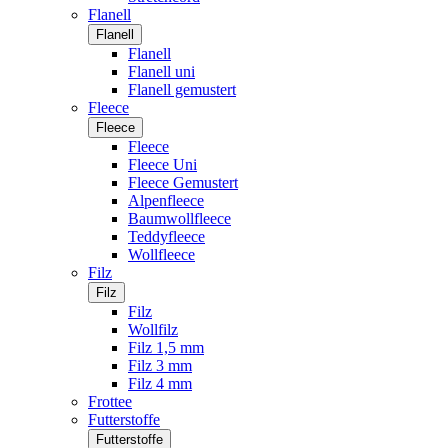
Flanell
Flanell
Flanell
Flanell uni
Flanell gemustert
Fleece
Fleece
Fleece
Fleece Uni
Fleece Gemustert
Alpenfleece
Baumwollfleece
Teddyfleece
Wollfleece
Filz
Filz
Filz
Wollfilz
Filz 1,5 mm
Filz 3 mm
Filz 4 mm
Frottee
Futterstoffe
Futterstoffe