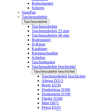
Rollschneider
Scheren
SnapPap
Taschenzubehör
Taschenzubehör
Taschenzubehör
Taschenzubehör 25 mm
Taschenzubehör 40 mm
Bodennägel
D-Ringe
Karabiner
Klemmschnallen
Schieber
Taschenhenkel
Taschenzubehör beschichtet
Taschenzubehör beschichtet
Taschenzubehör beschichtet
Altrosa D213
Beere D230
Dunkelgrau D306
Dunkelgrün D190
Flieder D268
Mint D871
Petrol D103