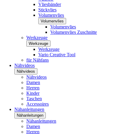
Vliesbänder
Stickvlies
Volumenvlies
Volumenvlies
Volumenvlies
Volumenvlies Zuschnitte
Werkzeuge
Werkzeuge
Werkzeuge
Vario Creative Tool
für Nähfans
Nähvideos
Nähvideos
Nähvideos
Damen
Herren
Kinder
Taschen
Accessoires
Nähanleitungen
Nähanleitungen
Nähanleitungen
Damen
Herren