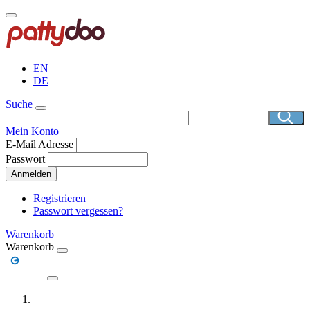
Direkt
zum
Inhalt
EN
DE
Suche
Mein Konto
E-Mail Adresse
Passwort
Anmelden
Registrieren
Passwort vergessen?
Warenkorb
Warenkorb