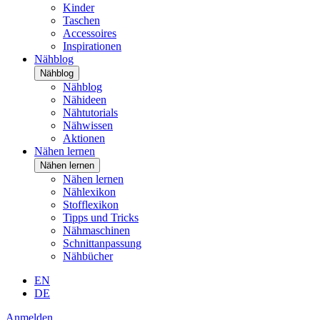
Kinder
Taschen
Accessoires
Inspirationen
Nähblog
Nähblog
Nähblog
Nähideen
Nähtutorials
Nähwissen
Aktionen
Nähen lernen
Nähen lernen
Nähen lernen
Nählexikon
Stofflexikon
Tipps und Tricks
Nähmaschinen
Schnittanpassung
Nähbücher
EN
DE
Anmelden