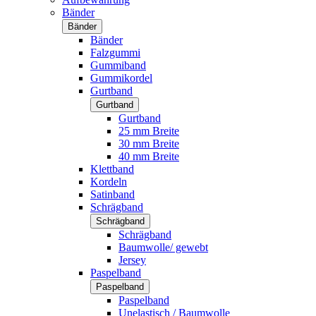
Bänder
Bänder
Bänder
Falzgummi
Gummiband
Gummikordel
Gurtband
Gurtband
Gurtband
25 mm Breite
30 mm Breite
40 mm Breite
Klettband
Kordeln
Satinband
Schrägband
Schrägband
Schrägband
Baumwolle/ gewebt
Jersey
Paspelband
Paspelband
Paspelband
Unelastisch / Baumwolle