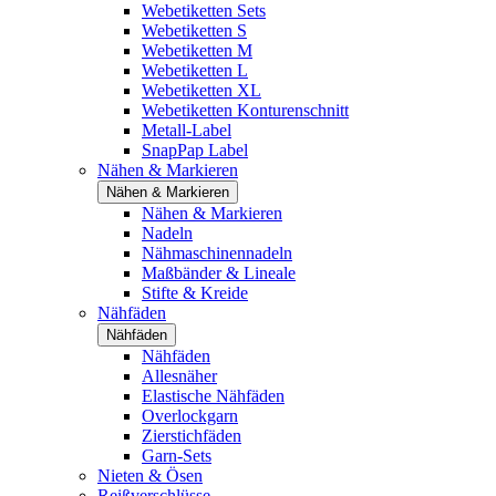
Webetiketten Sets
Webetiketten S
Webetiketten M
Webetiketten L
Webetiketten XL
Webetiketten Konturenschnitt
Metall-Label
SnapPap Label
Nähen & Markieren
Nähen & Markieren
Nähen & Markieren
Nadeln
Nähmaschinennadeln
Maßbänder & Lineale
Stifte & Kreide
Nähfäden
Nähfäden
Nähfäden
Allesnäher
Elastische Nähfäden
Overlockgarn
Zierstichfäden
Garn-Sets
Nieten & Ösen
Reißverschlüsse