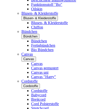
Beschichtete Baumwollstoffe
Funktionsstoff "Bo"
Oilskin
Blusen- & Kleiderstoffe
Blusen- & Kleiderstoffe
Blusen- & Kleiderstoffe
Chiffon
Bündchen
Bündchen
Bündchen
Fertigbündchen
Bio Bündchen
Canvas
Canvas
Canvas
Canvas gemustert
Canvas uni
Canvas "Harry"
Cordstoffe
Cordstoffe
Cordstoffe
Babycord
Breitcord
Cord Polsterstoffe
Stretchcord