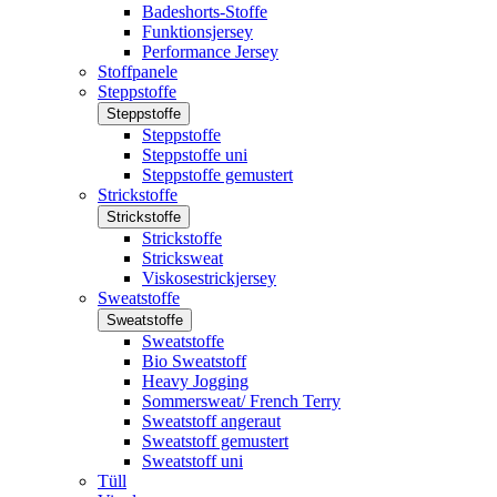
Badeshorts-Stoffe
Funktionsjersey
Performance Jersey
Stoffpanele
Steppstoffe
Steppstoffe
Steppstoffe
Steppstoffe uni
Steppstoffe gemustert
Strickstoffe
Strickstoffe
Strickstoffe
Stricksweat
Viskosestrickjersey
Sweatstoffe
Sweatstoffe
Sweatstoffe
Bio Sweatstoff
Heavy Jogging
Sommersweat/ French Terry
Sweatstoff angeraut
Sweatstoff gemustert
Sweatstoff uni
Tüll