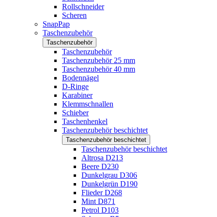
Rollschneider
Scheren
SnapPap
Taschenzubehör
Taschenzubehör
Taschenzubehör
Taschenzubehör 25 mm
Taschenzubehör 40 mm
Bodennägel
D-Ringe
Karabiner
Klemmschnallen
Schieber
Taschenhenkel
Taschenzubehör beschichtet
Taschenzubehör beschichtet
Taschenzubehör beschichtet
Altrosa D213
Beere D230
Dunkelgrau D306
Dunkelgrün D190
Flieder D268
Mint D871
Petrol D103