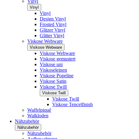
Vinyl
Vinyl
Vinyl
Design Vinyl
Frosted Vinyl
Glitzer Vinyl
Glitter Vinyl
Viskose Webware
Viskose Webware
Viskose Webware
Viskose gemustert
Viskose uni
Viskoseleinen
Viskose Popeline
Viskose Satin
Viskose Twill
Viskose Twill
Viskose Twill
Viskose Tencelfinish
Waffelpiqué
Walkloden
Nähzubehör
Nähzubehör
Nähzubehör
Aufbewahrung