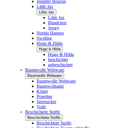
Jennifer Bouron
Little Jax
Little Jax
Little Jax
Bündchen
Jersey
Nerida Hansen
Swafing
Hugo & Hilda
Hugo & Hilda
Hugo & Hilda
beschichtet
unbeschichtet
Baumwolle Webware
Baumwolle Webware
Baumwolle Webware
Baumwollsatin
Köper
Popeline
Seersucker
Voile
Beschichtete Stoffe
Beschichtete Stoffe
Beschichtete Stoffe