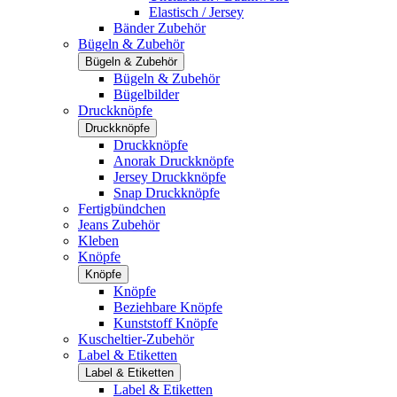
Elastisch / Jersey
Bänder Zubehör
Bügeln & Zubehör
Bügeln & Zubehör
Bügeln & Zubehör
Bügelbilder
Druckknöpfe
Druckknöpfe
Druckknöpfe
Anorak Druckknöpfe
Jersey Druckknöpfe
Snap Druckknöpfe
Fertigbündchen
Jeans Zubehör
Kleben
Knöpfe
Knöpfe
Knöpfe
Beziehbare Knöpfe
Kunststoff Knöpfe
Kuscheltier-Zubehör
Label & Etiketten
Label & Etiketten
Label & Etiketten