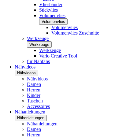
Vliesbänder
Stickvlies
Volumenvlies
Volumenvlies
Volumenvlies
Volumenvlies Zuschnitte
Werkzeuge
Werkzeuge
Werkzeuge
Vario Creative Tool
für Nähfans
Nähvideos
Nähvideos
Nähvideos
Damen
Herren
Kinder
Taschen
Accessoires
Nähanleitungen
Nähanleitungen
Nähanleitungen
Damen
Herren