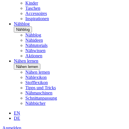
Kinder
Taschen
Accessoires
Inspirationen
Nähblog
Nähblog
Nähblog
Nähideen
Nähtutorials
Nähwissen
Aktionen
Nähen lernen
Nähen lernen
Nähen lernen
Nählexikon
Stofflexikon
Tipps und Tricks
Nähmaschinen
Schnittanpassung
Nähbücher
EN
DE
Anmelden