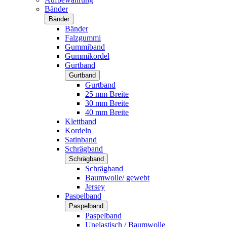
Bänder
Bänder
Bänder
Falzgummi
Gummiband
Gummikordel
Gurtband
Gurtband
Gurtband
25 mm Breite
30 mm Breite
40 mm Breite
Klettband
Kordeln
Satinband
Schrägband
Schrägband
Schrägband
Baumwolle/ gewebt
Jersey
Paspelband
Paspelband
Paspelband
Unelastisch / Baumwolle