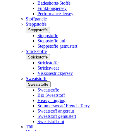
Badeshorts-Stoffe
Funktionsjersey
Performance Jersey
Stoffpanele
Steppstoffe
Steppstoffe
Steppstoffe
Steppstoffe uni
Steppstoffe gemustert
Strickstoffe
Strickstoffe
Strickstoffe
Stricksweat
Viskosestrickjersey
Sweatstoffe
Sweatstoffe
Sweatstoffe
Bio Sweatstoff
Heavy Jogging
Sommersweat/ French Terry
Sweatstoff angeraut
Sweatstoff gemustert
Sweatstoff uni
Tüll