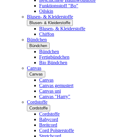
Beschichtete Baumwollstoffe
Funktionsstoff "Bo"
Oilskin
Blusen- & Kleiderstoffe
Blusen- & Kleiderstoffe
Blusen- & Kleiderstoffe
Chiffon
Bündchen
Bündchen
Bündchen
Fertigbündchen
Bio Bündchen
Canvas
Canvas
Canvas
Canvas gemustert
Canvas uni
Canvas "Harry"
Cordstoffe
Cordstoffe
Cordstoffe
Babycord
Breitcord
Cord Polsterstoffe
Stretchcord