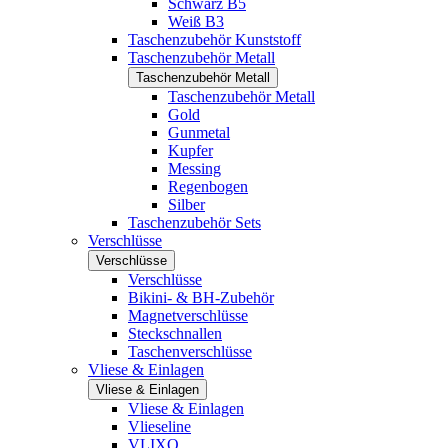
Schwarz B5
Weiß B3
Taschenzubehör Kunststoff
Taschenzubehör Metall
Taschenzubehör Metall
Taschenzubehör Metall
Gold
Gunmetal
Kupfer
Messing
Regenbogen
Silber
Taschenzubehör Sets
Verschlüsse
Verschlüsse
Verschlüsse
Bikini- & BH-Zubehör
Magnetverschlüsse
Steckschnallen
Taschenverschlüsse
Vliese & Einlagen
Vliese & Einlagen
Vliese & Einlagen
Vlieseline
VLIXO