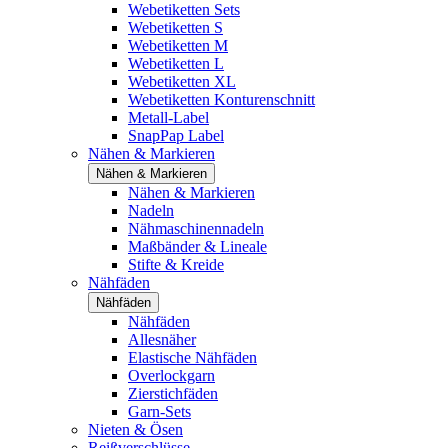
Webetiketten Sets
Webetiketten S
Webetiketten M
Webetiketten L
Webetiketten XL
Webetiketten Konturenschnitt
Metall-Label
SnapPap Label
Nähen & Markieren
Nähen & Markieren
Nähen & Markieren
Nadeln
Nähmaschinennadeln
Maßbänder & Lineale
Stifte & Kreide
Nähfäden
Nähfäden
Nähfäden
Allesnäher
Elastische Nähfäden
Overlockgarn
Zierstichfäden
Garn-Sets
Nieten & Ösen
Reißverschlüsse