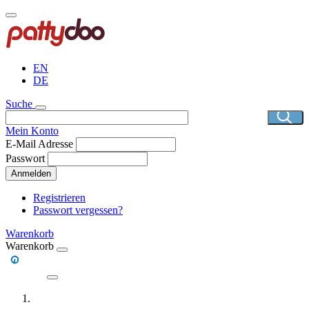
Direkt
zum
Inhalt
EN
DE
Suche
Mein Konto
E-Mail Adresse
Passwort
Anmelden
Registrieren
Passwort vergessen?
Warenkorb
Warenkorb