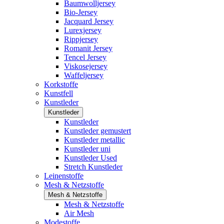
Baumwolljersey
Bio-Jersey
Jacquard Jersey
Lurexjersey
Rippjersey
Romanit Jersey
Tencel Jersey
Viskosejersey
Waffeljersey
Korkstoffe
Kunstfell
Kunstleder
Kunstleder
Kunstleder
Kunstleder gemustert
Kunstleder metallic
Kunstleder uni
Kunstleder Used
Stretch Kunstleder
Leinenstoffe
Mesh & Netzstoffe
Mesh & Netzstoffe
Mesh & Netzstoffe
Air Mesh
Modestoffe