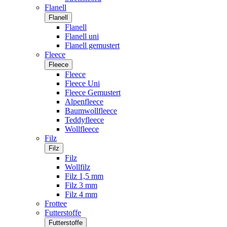
Flanell
Flanell
Flanell
Flanell uni
Flanell gemustert
Fleece
Fleece
Fleece
Fleece Uni
Fleece Gemustert
Alpenfleece
Baumwollfleece
Teddyfleece
Wollfleece
Filz
Filz
Filz
Wollfilz
Filz 1,5 mm
Filz 3 mm
Filz 4 mm
Frottee
Futterstoffe
Futterstoffe