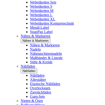
Webetiketten Sets
Webetiketten S
Webetiketten M
Webetiketten L
Webetiketten XL
Webetiketten Konturenschnitt
Metall-Label
SnapPap Label
Nähen & Markieren
Nähen & Markieren
Nähen & Markieren
Nadeln
Nähmaschinennadeln
Maßbänder & Lineale
Stifte & Kreide
Nähfäden
Nähfäden
Nähfäden
Allesnäher
Elastische Nähfäden
Overlockgarn
Zierstichfäden
Garn-Sets
Nieten & Ösen
Reißverschlüsse