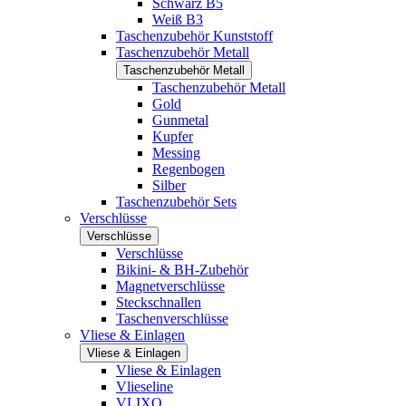
Schwarz B5
Weiß B3
Taschenzubehör Kunststoff
Taschenzubehör Metall
Taschenzubehör Metall
Taschenzubehör Metall
Gold
Gunmetal
Kupfer
Messing
Regenbogen
Silber
Taschenzubehör Sets
Verschlüsse
Verschlüsse
Verschlüsse
Bikini- & BH-Zubehör
Magnetverschlüsse
Steckschnallen
Taschenverschlüsse
Vliese & Einlagen
Vliese & Einlagen
Vliese & Einlagen
Vlieseline
VLIXO