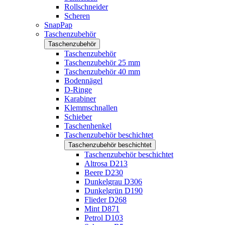
Rollschneider
Scheren
SnapPap
Taschenzubehör
Taschenzubehör
Taschenzubehör
Taschenzubehör 25 mm
Taschenzubehör 40 mm
Bodennägel
D-Ringe
Karabiner
Klemmschnallen
Schieber
Taschenhenkel
Taschenzubehör beschichtet
Taschenzubehör beschichtet
Taschenzubehör beschichtet
Altrosa D213
Beere D230
Dunkelgrau D306
Dunkelgrün D190
Flieder D268
Mint D871
Petrol D103