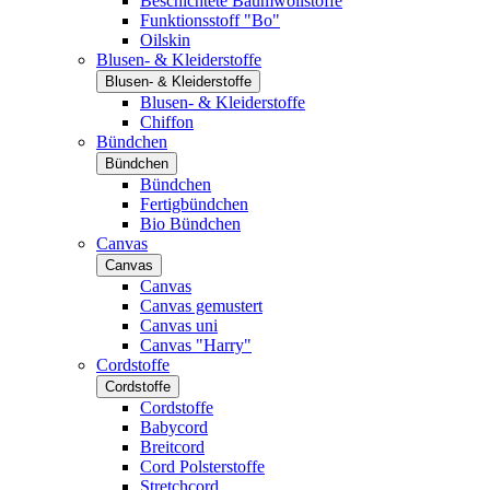
Beschichtete Baumwollstoffe
Funktionsstoff "Bo"
Oilskin
Blusen- & Kleiderstoffe
Blusen- & Kleiderstoffe
Blusen- & Kleiderstoffe
Chiffon
Bündchen
Bündchen
Bündchen
Fertigbündchen
Bio Bündchen
Canvas
Canvas
Canvas
Canvas gemustert
Canvas uni
Canvas "Harry"
Cordstoffe
Cordstoffe
Cordstoffe
Babycord
Breitcord
Cord Polsterstoffe
Stretchcord