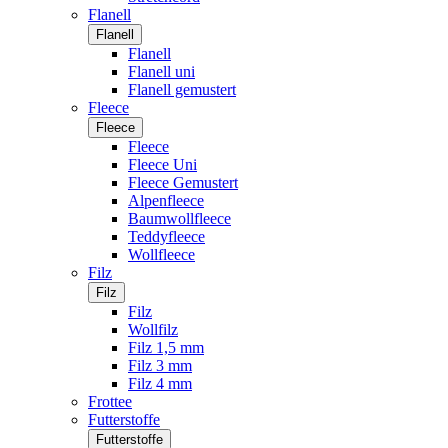
Flanell
Flanell
Flanell
Flanell uni
Flanell gemustert
Fleece
Fleece
Fleece
Fleece Uni
Fleece Gemustert
Alpenfleece
Baumwollfleece
Teddyfleece
Wollfleece
Filz
Filz
Filz
Wollfilz
Filz 1,5 mm
Filz 3 mm
Filz 4 mm
Frottee
Futterstoffe
Futterstoffe