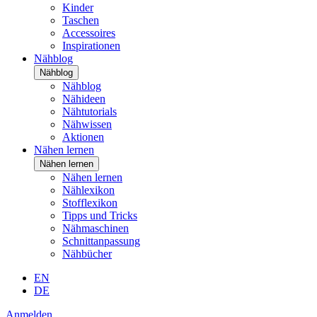
Kinder
Taschen
Accessoires
Inspirationen
Nähblog
Nähblog
Nähblog
Nähideen
Nähtutorials
Nähwissen
Aktionen
Nähen lernen
Nähen lernen
Nähen lernen
Nählexikon
Stofflexikon
Tipps und Tricks
Nähmaschinen
Schnittanpassung
Nähbücher
EN
DE
Anmelden