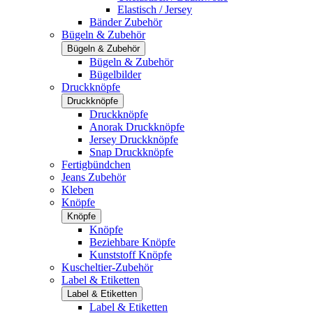
Elastisch / Jersey
Bänder Zubehör
Bügeln & Zubehör
Bügeln & Zubehör
Bügeln & Zubehör
Bügelbilder
Druckknöpfe
Druckknöpfe
Druckknöpfe
Anorak Druckknöpfe
Jersey Druckknöpfe
Snap Druckknöpfe
Fertigbündchen
Jeans Zubehör
Kleben
Knöpfe
Knöpfe
Knöpfe
Beziehbare Knöpfe
Kunststoff Knöpfe
Kuscheltier-Zubehör
Label & Etiketten
Label & Etiketten
Label & Etiketten