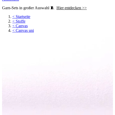
Garn-Sets in großer Auswahl 🧵
Hier entdecken >>
<
Startseite
<
Stoffe
<
Canvas
<
Canvas uni