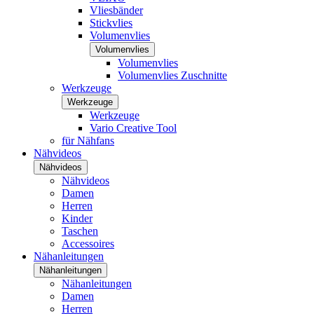
Vliesbänder
Stickvlies
Volumenvlies
Volumenvlies
Volumenvlies
Volumenvlies Zuschnitte
Werkzeuge
Werkzeuge
Werkzeuge
Vario Creative Tool
für Nähfans
Nähvideos
Nähvideos
Nähvideos
Damen
Herren
Kinder
Taschen
Accessoires
Nähanleitungen
Nähanleitungen
Nähanleitungen
Damen
Herren