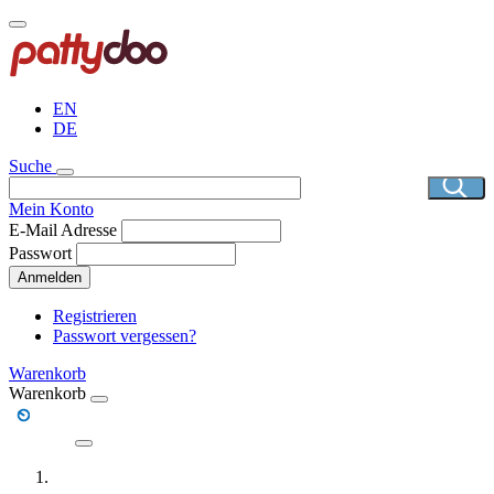
Direkt
zum
Inhalt
EN
DE
Suche
Mein Konto
E-Mail Adresse
Passwort
Anmelden
Registrieren
Passwort vergessen?
Warenkorb
Warenkorb