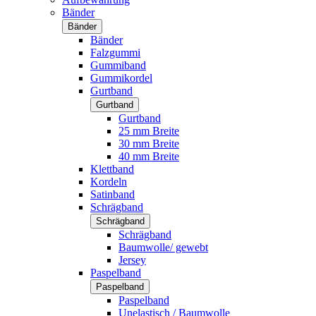
Bänder
Bänder
Bänder
Falzgummi
Gummiband
Gummikordel
Gurtband
Gurtband
Gurtband
25 mm Breite
30 mm Breite
40 mm Breite
Klettband
Kordeln
Satinband
Schrägband
Schrägband
Schrägband
Baumwolle/ gewebt
Jersey
Paspelband
Paspelband
Paspelband
Unelastisch / Baumwolle