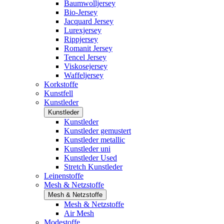
Baumwolljersey
Bio-Jersey
Jacquard Jersey
Lurexjersey
Rippjersey
Romanit Jersey
Tencel Jersey
Viskosejersey
Waffeljersey
Korkstoffe
Kunstfell
Kunstleder
Kunstleder
Kunstleder
Kunstleder gemustert
Kunstleder metallic
Kunstleder uni
Kunstleder Used
Stretch Kunstleder
Leinenstoffe
Mesh & Netzstoffe
Mesh & Netzstoffe
Mesh & Netzstoffe
Air Mesh
Modestoffe