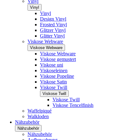
Vinyl
Vinyl
Vinyl
Design Vinyl
Frosted Vinyl
Glitzer Vinyl
Glitter Vinyl
Viskose Webware
Viskose Webware
Viskose Webware
Viskose gemustert
Viskose uni
Viskoseleinen
Viskose Popeline
Viskose Satin
Viskose Twill
Viskose Twill
Viskose Twill
Viskose Tencelfinish
Waffelpiqué
Walkloden
Nähzubehör
Nähzubehör
Nähzubehör
Aufbewahrung