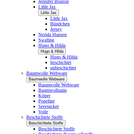
Jennifer Bouron
Little Jax
Little Jax
Little Jax
Bündchen
Jersey
Nerida Hansen
Swafing
Hugo & Hilda
Hugo & Hilda
Hugo & Hilda
beschichtet
unbeschichtet
Baumwolle Webware
Baumwolle Webware
Baumwolle Webware
Baumwollsatin
Köper
Popeline
Seersucker
Voile
Beschichtete Stoffe
Beschichtete Stoffe
Beschichtete Stoffe