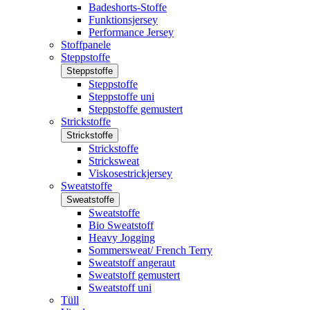
Badeshorts-Stoffe
Funktionsjersey
Performance Jersey
Stoffpanele
Steppstoffe
Steppstoffe
Steppstoffe
Steppstoffe uni
Steppstoffe gemustert
Strickstoffe
Strickstoffe
Strickstoffe
Stricksweat
Viskosestrickjersey
Sweatstoffe
Sweatstoffe
Sweatstoffe
Bio Sweatstoff
Heavy Jogging
Sommersweat/ French Terry
Sweatstoff angeraut
Sweatstoff gemustert
Sweatstoff uni
Tüll