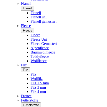
Flanell
Flanell
Flanell
Flanell uni
Flanell gemustert
Fleece
Fleece
Fleece
Fleece Uni
Fleece Gemustert
Alpenfleece
Baumwollfleece
Teddyfleece
Wollfleece
Filz
Filz
Filz
Wollfilz
Filz 1,5 mm
Filz 3 mm
Filz 4 mm
Frottee
Futterstoffe
Futterstoffe