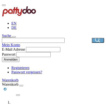
Direkt
zum
Inhalt
EN
DE
Suche
Mein Konto
E-Mail Adresse
Passwort
Anmelden
Registrieren
Passwort vergessen?
Warenkorb
Warenkorb