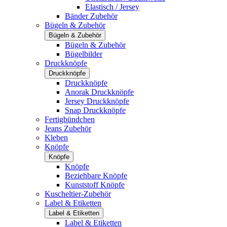
Elastisch / Jersey
Bänder Zubehör
Bügeln & Zubehör
Bügeln & Zubehör
Bügeln & Zubehör
Bügelbilder
Druckknöpfe
Druckknöpfe
Druckknöpfe
Anorak Druckknöpfe
Jersey Druckknöpfe
Snap Druckknöpfe
Fertigbündchen
Jeans Zubehör
Kleben
Knöpfe
Knöpfe
Knöpfe
Beziehbare Knöpfe
Kunststoff Knöpfe
Kuscheltier-Zubehör
Label & Etiketten
Label & Etiketten
Label & Etiketten