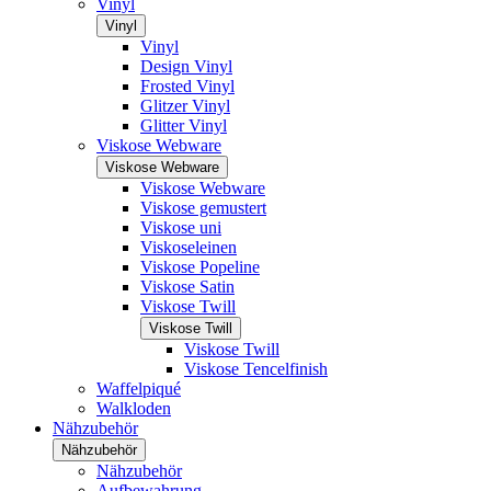
Vinyl
Vinyl
Vinyl
Design Vinyl
Frosted Vinyl
Glitzer Vinyl
Glitter Vinyl
Viskose Webware
Viskose Webware
Viskose Webware
Viskose gemustert
Viskose uni
Viskoseleinen
Viskose Popeline
Viskose Satin
Viskose Twill
Viskose Twill
Viskose Twill
Viskose Tencelfinish
Waffelpiqué
Walkloden
Nähzubehör
Nähzubehör
Nähzubehör
Aufbewahrung