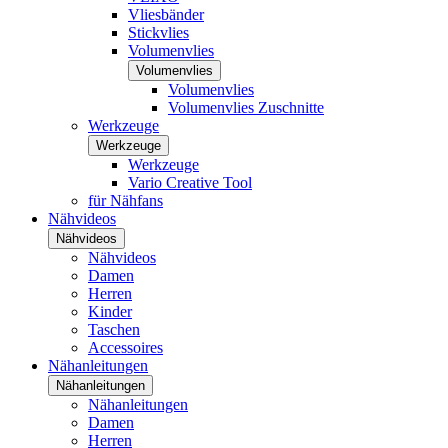
Vliesbänder
Stickvlies
Volumenvlies
Volumenvlies
Volumenvlies
Volumenvlies Zuschnitte
Werkzeuge
Werkzeuge
Werkzeuge
Vario Creative Tool
für Nähfans
Nähvideos
Nähvideos
Nähvideos
Damen
Herren
Kinder
Taschen
Accessoires
Nähanleitungen
Nähanleitungen
Nähanleitungen
Damen
Herren