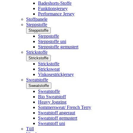
Badeshorts-Stoffe
Funktionsjersey
Performance Jersey
Stoffpanele
Steppstoffe
Steppstoffe
Steppstoffe
Steppstoffe uni
Steppstoffe gemustert
Strickstoffe
Strickstoffe
Strickstoffe
Stricksweat
Viskosestrickjersey
Sweatstoffe
Sweatstoffe
Sweatstoffe
Bio Sweatstoff
Heavy Jogging
Sommersweat/ French Terry
Sweatstoff angeraut
Sweatstoff gemustert
Sweatstoff uni
Tüll