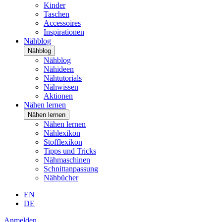
Kinder
Taschen
Accessoires
Inspirationen
Nähblog
Nähblog
Nähblog
Nähideen
Nähtutorials
Nähwissen
Aktionen
Nähen lernen
Nähen lernen
Nähen lernen
Nählexikon
Stofflexikon
Tipps und Tricks
Nähmaschinen
Schnittanpassung
Nähbücher
EN
DE
Anmelden