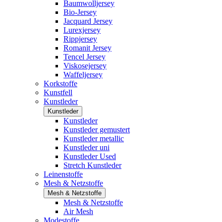
Baumwolljersey
Bio-Jersey
Jacquard Jersey
Lurexjersey
Rippjersey
Romanit Jersey
Tencel Jersey
Viskosejersey
Waffeljersey
Korkstoffe
Kunstfell
Kunstleder
Kunstleder
Kunstleder
Kunstleder gemustert
Kunstleder metallic
Kunstleder uni
Kunstleder Used
Stretch Kunstleder
Leinenstoffe
Mesh & Netzstoffe
Mesh & Netzstoffe
Mesh & Netzstoffe
Air Mesh
Modestoffe