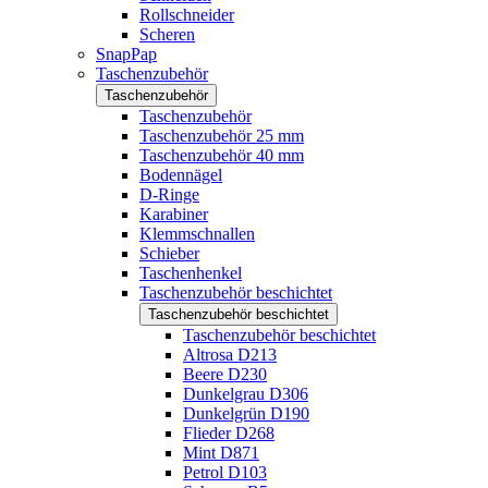
Rollschneider
Scheren
SnapPap
Taschenzubehör
Taschenzubehör
Taschenzubehör
Taschenzubehör 25 mm
Taschenzubehör 40 mm
Bodennägel
D-Ringe
Karabiner
Klemmschnallen
Schieber
Taschenhenkel
Taschenzubehör beschichtet
Taschenzubehör beschichtet
Taschenzubehör beschichtet
Altrosa D213
Beere D230
Dunkelgrau D306
Dunkelgrün D190
Flieder D268
Mint D871
Petrol D103