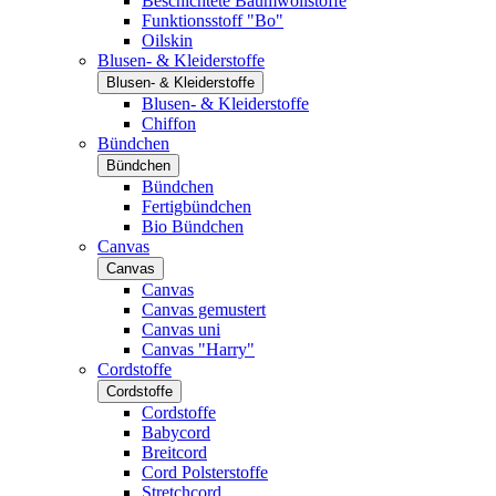
Beschichtete Baumwollstoffe
Funktionsstoff "Bo"
Oilskin
Blusen- & Kleiderstoffe
Blusen- & Kleiderstoffe
Blusen- & Kleiderstoffe
Chiffon
Bündchen
Bündchen
Bündchen
Fertigbündchen
Bio Bündchen
Canvas
Canvas
Canvas
Canvas gemustert
Canvas uni
Canvas "Harry"
Cordstoffe
Cordstoffe
Cordstoffe
Babycord
Breitcord
Cord Polsterstoffe
Stretchcord