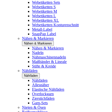
Webetiketten Sets
Webetiketten S
Webetiketten M
Webetiketten L
Webetiketten XL
Webetiketten Konturenschnitt
Metall-Label
SnapPap Label
Nähen & Markieren
Nähen & Markieren
Nähen & Markieren
Nadeln
Nähmaschinennadeln
Maßbänder & Lineale
Stifte & Kreide
Nähfäden
Nähfäden
Nähfäden
Allesnäher
Elastische Nähfäden
Overlockgarn
Zierstichfäden
Garn-Sets
Nieten & Ösen
Reißverschlüsse