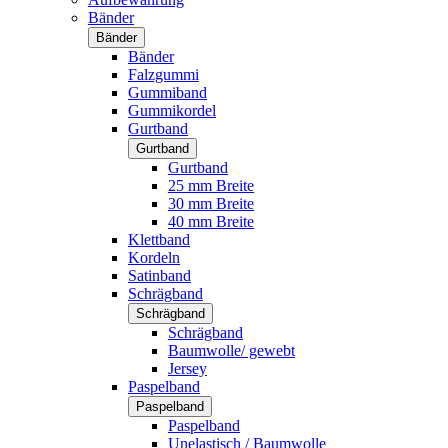
Bänder
Bänder
Bänder
Falzgummi
Gummiband
Gummikordel
Gurtband
Gurtband
Gurtband
25 mm Breite
30 mm Breite
40 mm Breite
Klettband
Kordeln
Satinband
Schrägband
Schrägband
Schrägband
Baumwolle/ gewebt
Jersey
Paspelband
Paspelband
Paspelband
Unelastisch / Baumwolle