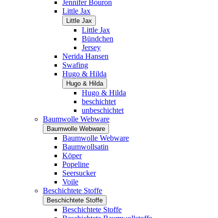
Jennifer Bouron
Little Jax
Little Jax
Little Jax
Bündchen
Jersey
Nerida Hansen
Swafing
Hugo & Hilda
Hugo & Hilda
Hugo & Hilda
beschichtet
unbeschichtet
Baumwolle Webware
Baumwolle Webware
Baumwolle Webware
Baumwollsatin
Köper
Popeline
Seersucker
Voile
Beschichtete Stoffe
Beschichtete Stoffe
Beschichtete Stoffe