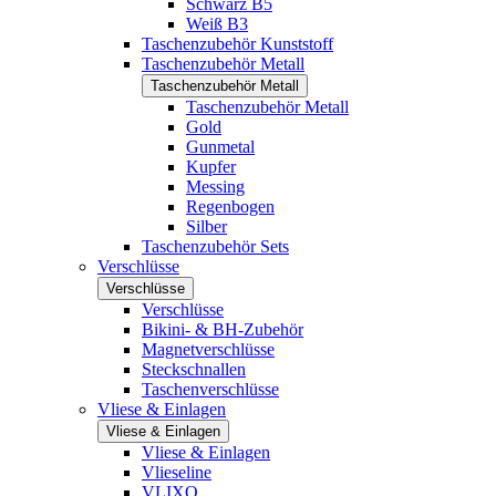
Schwarz B5
Weiß B3
Taschenzubehör Kunststoff
Taschenzubehör Metall
Taschenzubehör Metall
Taschenzubehör Metall
Gold
Gunmetal
Kupfer
Messing
Regenbogen
Silber
Taschenzubehör Sets
Verschlüsse
Verschlüsse
Verschlüsse
Bikini- & BH-Zubehör
Magnetverschlüsse
Steckschnallen
Taschenverschlüsse
Vliese & Einlagen
Vliese & Einlagen
Vliese & Einlagen
Vlieseline
VLIXO