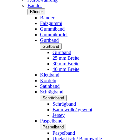
Bänder
Bänder
Bänder
Falzgummi
Gummiband
Gummikordel
Gurtband
Gurtband
Gurtband
25 mm Breite
30 mm Breite
40 mm Breite
Klettband
Kordeln
Satinband
Schrägband
Schrägband
Schrägband
Baumwolle/ gewebt
Jersey
Paspelband
Paspelband
Paspelband
Unelastisch / Baumwolle