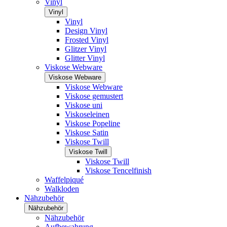
Vinyl
Vinyl
Vinyl
Design Vinyl
Frosted Vinyl
Glitzer Vinyl
Glitter Vinyl
Viskose Webware
Viskose Webware
Viskose Webware
Viskose gemustert
Viskose uni
Viskoseleinen
Viskose Popeline
Viskose Satin
Viskose Twill
Viskose Twill
Viskose Twill
Viskose Tencelfinish
Waffelpiqué
Walkloden
Nähzubehör
Nähzubehör
Nähzubehör
Aufbewahrung