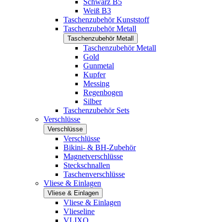
Schwarz B5
Weiß B3
Taschenzubehör Kunststoff
Taschenzubehör Metall
Taschenzubehör Metall
Taschenzubehör Metall
Gold
Gunmetal
Kupfer
Messing
Regenbogen
Silber
Taschenzubehör Sets
Verschlüsse
Verschlüsse
Verschlüsse
Bikini- & BH-Zubehör
Magnetverschlüsse
Steckschnallen
Taschenverschlüsse
Vliese & Einlagen
Vliese & Einlagen
Vliese & Einlagen
Vlieseline
VLIXO