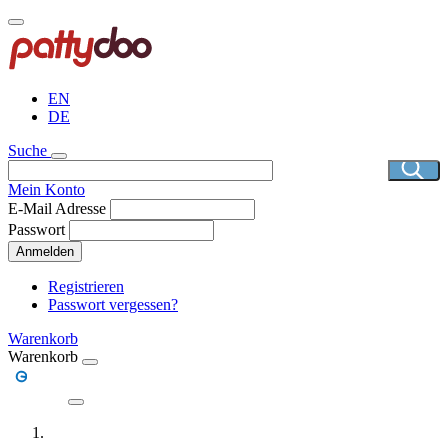
Direkt
zum
Inhalt
EN
DE
Suche
Mein Konto
E-Mail Adresse
Passwort
Anmelden
Registrieren
Passwort vergessen?
Warenkorb
Warenkorb