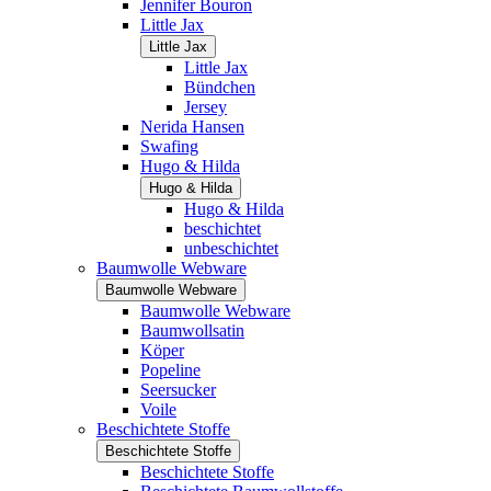
Jennifer Bouron
Little Jax
Little Jax
Little Jax
Bündchen
Jersey
Nerida Hansen
Swafing
Hugo & Hilda
Hugo & Hilda
Hugo & Hilda
beschichtet
unbeschichtet
Baumwolle Webware
Baumwolle Webware
Baumwolle Webware
Baumwollsatin
Köper
Popeline
Seersucker
Voile
Beschichtete Stoffe
Beschichtete Stoffe
Beschichtete Stoffe