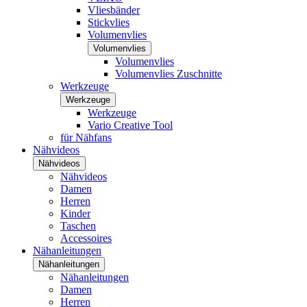
Vliesbänder
Stickvlies
Volumenvlies
Volumenvlies
Volumenvlies
Volumenvlies Zuschnitte
Werkzeuge
Werkzeuge
Werkzeuge
Vario Creative Tool
für Nähfans
Nähvideos
Nähvideos
Nähvideos
Damen
Herren
Kinder
Taschen
Accessoires
Nähanleitungen
Nähanleitungen
Nähanleitungen
Damen
Herren