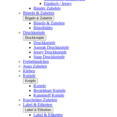
Elastisch / Jersey
Bänder Zubehör
Bügeln & Zubehör
Bügeln & Zubehör
Bügeln & Zubehör
Bügelbilder
Druckknöpfe
Druckknöpfe
Druckknöpfe
Anorak Druckknöpfe
Jersey Druckknöpfe
Snap Druckknöpfe
Fertigbündchen
Jeans Zubehör
Kleben
Knöpfe
Knöpfe
Knöpfe
Beziehbare Knöpfe
Kunststoff Knöpfe
Kuscheltier-Zubehör
Label & Etiketten
Label & Etiketten
Label & Etiketten