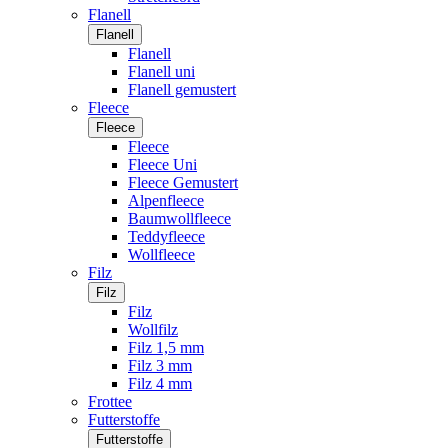
Flanell
Flanell
Flanell
Flanell uni
Flanell gemustert
Fleece
Fleece
Fleece
Fleece Uni
Fleece Gemustert
Alpenfleece
Baumwollfleece
Teddyfleece
Wollfleece
Filz
Filz
Filz
Wollfilz
Filz 1,5 mm
Filz 3 mm
Filz 4 mm
Frottee
Futterstoffe
Futterstoffe