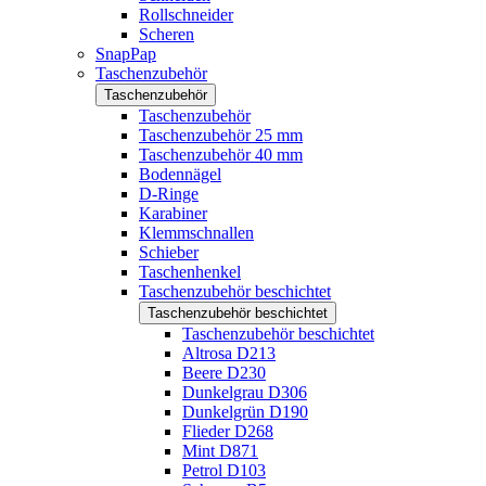
Rollschneider
Scheren
SnapPap
Taschenzubehör
Taschenzubehör
Taschenzubehör
Taschenzubehör 25 mm
Taschenzubehör 40 mm
Bodennägel
D-Ringe
Karabiner
Klemmschnallen
Schieber
Taschenhenkel
Taschenzubehör beschichtet
Taschenzubehör beschichtet
Taschenzubehör beschichtet
Altrosa D213
Beere D230
Dunkelgrau D306
Dunkelgrün D190
Flieder D268
Mint D871
Petrol D103