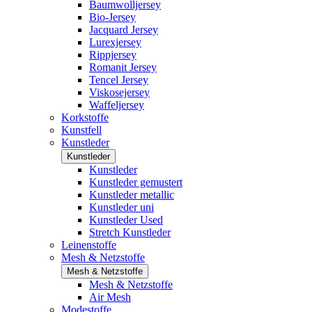
Baumwolljersey
Bio-Jersey
Jacquard Jersey
Lurexjersey
Rippjersey
Romanit Jersey
Tencel Jersey
Viskosejersey
Waffeljersey
Korkstoffe
Kunstfell
Kunstleder
Kunstleder
Kunstleder
Kunstleder gemustert
Kunstleder metallic
Kunstleder uni
Kunstleder Used
Stretch Kunstleder
Leinenstoffe
Mesh & Netzstoffe
Mesh & Netzstoffe
Mesh & Netzstoffe
Air Mesh
Modestoffe