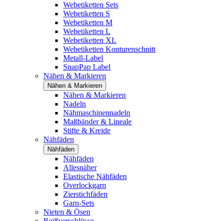
Webetiketten Sets
Webetiketten S
Webetiketten M
Webetiketten L
Webetiketten XL
Webetiketten Konturenschnitt
Metall-Label
SnapPap Label
Nähen & Markieren
Nähen & Markieren
Nähen & Markieren
Nadeln
Nähmaschinennadeln
Maßbänder & Lineale
Stifte & Kreide
Nähfäden
Nähfäden
Nähfäden
Allesnäher
Elastische Nähfäden
Overlockgarn
Zierstichfäden
Garn-Sets
Nieten & Ösen
Reißverschlüsse