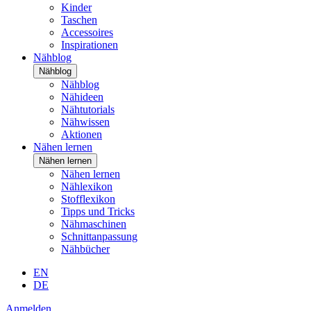
Kinder
Taschen
Accessoires
Inspirationen
Nähblog
Nähblog
Nähblog
Nähideen
Nähtutorials
Nähwissen
Aktionen
Nähen lernen
Nähen lernen
Nähen lernen
Nählexikon
Stofflexikon
Tipps und Tricks
Nähmaschinen
Schnittanpassung
Nähbücher
EN
DE
Anmelden