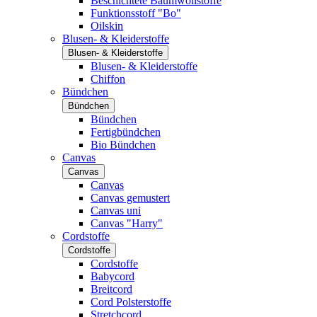
Beschichtete Baumwollstoffe
Funktionsstoff "Bo"
Oilskin
Blusen- & Kleiderstoffe
Blusen- & Kleiderstoffe
Blusen- & Kleiderstoffe
Chiffon
Bündchen
Bündchen
Bündchen
Fertigbündchen
Bio Bündchen
Canvas
Canvas
Canvas
Canvas gemustert
Canvas uni
Canvas "Harry"
Cordstoffe
Cordstoffe
Cordstoffe
Babycord
Breitcord
Cord Polsterstoffe
Stretchcord