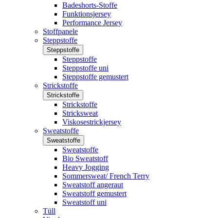
Badeshorts-Stoffe
Funktionsjersey
Performance Jersey
Stoffpanele
Steppstoffe
Steppstoffe
Steppstoffe
Steppstoffe uni
Steppstoffe gemustert
Strickstoffe
Strickstoffe
Strickstoffe
Stricksweat
Viskosestrickjersey
Sweatstoffe
Sweatstoffe
Sweatstoffe
Bio Sweatstoff
Heavy Jogging
Sommersweat/ French Terry
Sweatstoff angeraut
Sweatstoff gemustert
Sweatstoff uni
Tüll