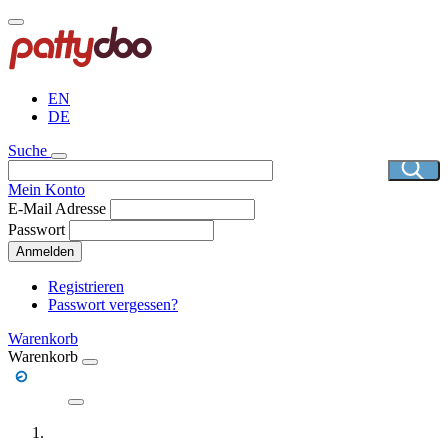
Direkt
zum
Inhalt
EN
DE
Suche
Mein Konto
E-Mail Adresse
Passwort
Anmelden
Registrieren
Passwort vergessen?
Warenkorb
Warenkorb