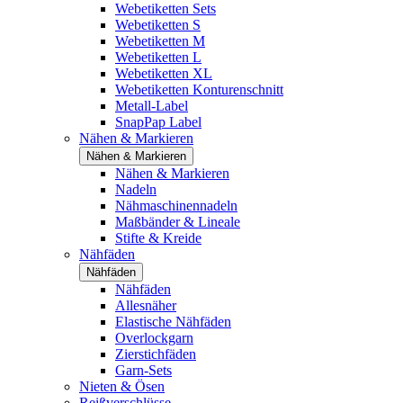
Webetiketten Sets
Webetiketten S
Webetiketten M
Webetiketten L
Webetiketten XL
Webetiketten Konturenschnitt
Metall-Label
SnapPap Label
Nähen & Markieren
Nähen & Markieren
Nähen & Markieren
Nadeln
Nähmaschinennadeln
Maßbänder & Lineale
Stifte & Kreide
Nähfäden
Nähfäden
Nähfäden
Allesnäher
Elastische Nähfäden
Overlockgarn
Zierstichfäden
Garn-Sets
Nieten & Ösen
Reißverschlüsse