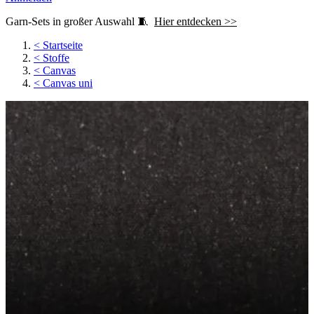
Garn-Sets in großer Auswahl 🧵
Hier entdecken >>
<
Startseite
<
Stoffe
<
Canvas
<
Canvas uni