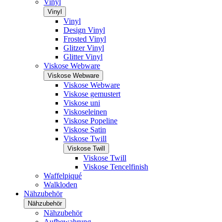
Vinyl
Vinyl
Vinyl
Design Vinyl
Frosted Vinyl
Glitzer Vinyl
Glitter Vinyl
Viskose Webware
Viskose Webware
Viskose Webware
Viskose gemustert
Viskose uni
Viskoseleinen
Viskose Popeline
Viskose Satin
Viskose Twill
Viskose Twill
Viskose Twill
Viskose Tencelfinish
Waffelpiqué
Walkloden
Nähzubehör
Nähzubehör
Nähzubehör
Aufbewahrung