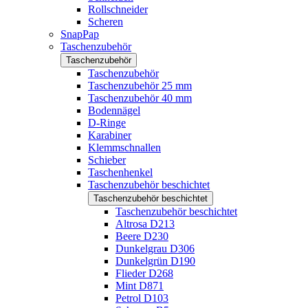
Rollschneider
Scheren
SnapPap
Taschenzubehör
Taschenzubehör
Taschenzubehör
Taschenzubehör 25 mm
Taschenzubehör 40 mm
Bodennägel
D-Ringe
Karabiner
Klemmschnallen
Schieber
Taschenhenkel
Taschenzubehör beschichtet
Taschenzubehör beschichtet
Taschenzubehör beschichtet
Altrosa D213
Beere D230
Dunkelgrau D306
Dunkelgrün D190
Flieder D268
Mint D871
Petrol D103