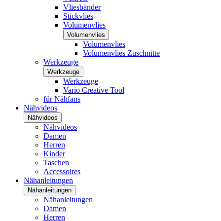
Vliesbänder
Stickvlies
Volumenvlies
Volumenvlies
Volumenvlies
Volumenvlies Zuschnitte
Werkzeuge
Werkzeuge
Werkzeuge
Vario Creative Tool
für Nähfans
Nähvideos
Nähvideos
Nähvideos
Damen
Herren
Kinder
Taschen
Accessoires
Nähanleitungen
Nähanleitungen
Nähanleitungen
Damen
Herren