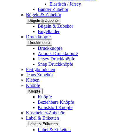
Elastisch / Jersey
Bänder Zubehör
Bügeln & Zubehör
Bügeln & Zubehör
Bügeln & Zubehör
Bügelbilder
Druckknöpfe
Druckknöpfe
Druckknöpfe
Anorak Druckknöpfe
Jersey Druckknöpfe
Snap Druckknöpfe
Fertigbündchen
Jeans Zubehör
Kleben
Knöpfe
Knöpfe
Knöpfe
Beziehbare Knöpfe
Kunststoff Knöpfe
Kuscheltier-Zubehör
Label & Etiketten
Label & Etiketten
Label & Etiketten