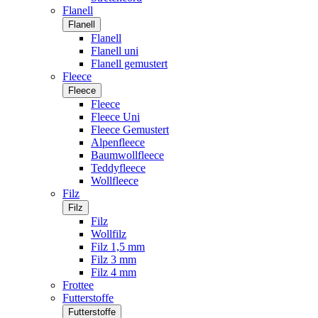
Flanell
Flanell
Flanell
Flanell uni
Flanell gemustert
Fleece
Fleece
Fleece
Fleece Uni
Fleece Gemustert
Alpenfleece
Baumwollfleece
Teddyfleece
Wollfleece
Filz
Filz
Filz
Wollfilz
Filz 1,5 mm
Filz 3 mm
Filz 4 mm
Frottee
Futterstoffe
Futterstoffe