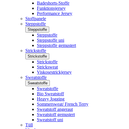
Badeshorts-Stoffe
Funktionsjersey
Performance Jersey
Stoffpanele
Steppstoffe
Steppstoffe
Steppstoffe
Steppstoffe uni
Steppstoffe gemustert
Strickstoffe
Strickstoffe
Strickstoffe
Stricksweat
Viskosestrickjersey
Sweatstoffe
Sweatstoffe
Sweatstoffe
Bio Sweatstoff
Heavy Jogging
Sommersweat/ French Terry
Sweatstoff angeraut
Sweatstoff gemustert
Sweatstoff uni
Tüll