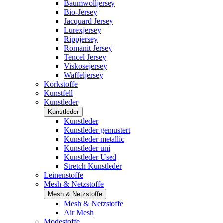
Baumwolljersey
Bio-Jersey
Jacquard Jersey
Lurexjersey
Rippjersey
Romanit Jersey
Tencel Jersey
Viskosejersey
Waffeljersey
Korkstoffe
Kunstfell
Kunstleder
Kunstleder
Kunstleder
Kunstleder gemustert
Kunstleder metallic
Kunstleder uni
Kunstleder Used
Stretch Kunstleder
Leinenstoffe
Mesh & Netzstoffe
Mesh & Netzstoffe
Mesh & Netzstoffe
Air Mesh
Modestoffe