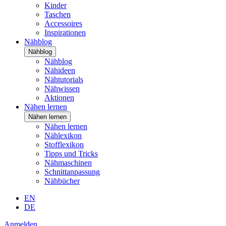
Kinder
Taschen
Accessoires
Inspirationen
Nähblog
Nähblog
Nähblog
Nähideen
Nähtutorials
Nähwissen
Aktionen
Nähen lernen
Nähen lernen
Nähen lernen
Nählexikon
Stofflexikon
Tipps und Tricks
Nähmaschinen
Schnittanpassung
Nähbücher
EN
DE
Anmelden