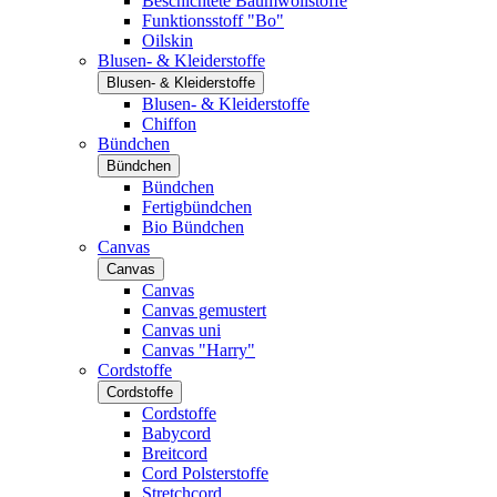
Beschichtete Baumwollstoffe
Funktionsstoff "Bo"
Oilskin
Blusen- & Kleiderstoffe
Blusen- & Kleiderstoffe
Blusen- & Kleiderstoffe
Chiffon
Bündchen
Bündchen
Bündchen
Fertigbündchen
Bio Bündchen
Canvas
Canvas
Canvas
Canvas gemustert
Canvas uni
Canvas "Harry"
Cordstoffe
Cordstoffe
Cordstoffe
Babycord
Breitcord
Cord Polsterstoffe
Stretchcord