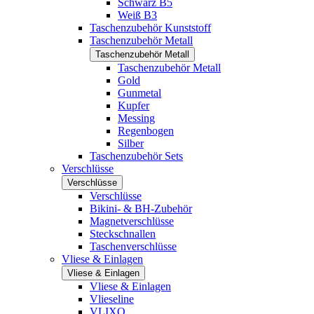
Schwarz B5
Weiß B3
Taschenzubehör Kunststoff
Taschenzubehör Metall
Taschenzubehör Metall
Taschenzubehör Metall
Gold
Gunmetal
Kupfer
Messing
Regenbogen
Silber
Taschenzubehör Sets
Verschlüsse
Verschlüsse
Verschlüsse
Bikini- & BH-Zubehör
Magnetverschlüsse
Steckschnallen
Taschenverschlüsse
Vliese & Einlagen
Vliese & Einlagen
Vliese & Einlagen
Vlieseline
VLIXO