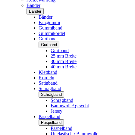
Bänder
Bänder
Bänder
Falzgummi
Gummiband
Gummikordel
Gurtband
Gurtband
Gurtband
25 mm Breite
30 mm Breite
40 mm Breite
Klettband
Kordeln
Satinband
Schrägband
Schrägband
Schrägband
Baumwolle/ gewebt
Jersey
Paspelband
Paspelband
Paspelband
Unelastisch / Baumwolle