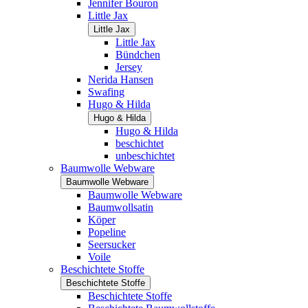
Jennifer Bouron
Little Jax
Little Jax
Little Jax
Bündchen
Jersey
Nerida Hansen
Swafing
Hugo & Hilda
Hugo & Hilda
Hugo & Hilda
beschichtet
unbeschichtet
Baumwolle Webware
Baumwolle Webware
Baumwolle Webware
Baumwollsatin
Köper
Popeline
Seersucker
Voile
Beschichtete Stoffe
Beschichtete Stoffe
Beschichtete Stoffe