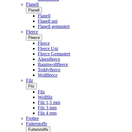
Flanell
Flanell
Flanell
Flanell uni
Flanell gemustert
Fleece
Fleece
Fleece
Fleece Uni
Fleece Gemustert
Alpenfleece
Baumwollfleece
Teddyfleece
Wollfleece
Filz
Filz
Filz
Wollfilz
Filz 1,5 mm
Filz 3 mm
Filz 4 mm
Frottee
Futterstoffe
Futterstoffe