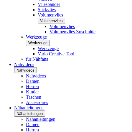
Vliesbänder
Stickvlies
Volumenvlies
Volumenvlies
Volumenvlies
Volumenvlies Zuschnitte
Werkzeuge
Werkzeuge
Werkzeuge
Vario Creative Tool
für Nähfans
Nähvideos
Nähvideos
Nähvideos
Damen
Herren
Kinder
Taschen
Accessoires
Nähanleitungen
Nähanleitungen
Nähanleitungen
Damen
Herren