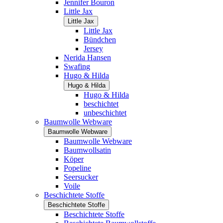
Jennifer Bouron
Little Jax
Little Jax
Little Jax
Bündchen
Jersey
Nerida Hansen
Swafing
Hugo & Hilda
Hugo & Hilda
Hugo & Hilda
beschichtet
unbeschichtet
Baumwolle Webware
Baumwolle Webware
Baumwolle Webware
Baumwollsatin
Köper
Popeline
Seersucker
Voile
Beschichtete Stoffe
Beschichtete Stoffe
Beschichtete Stoffe