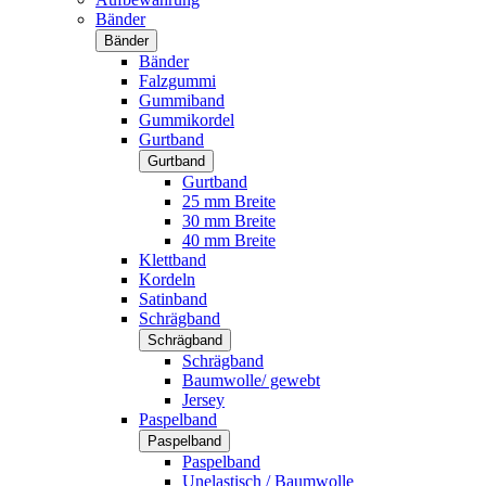
Bänder
Bänder
Bänder
Falzgummi
Gummiband
Gummikordel
Gurtband
Gurtband
Gurtband
25 mm Breite
30 mm Breite
40 mm Breite
Klettband
Kordeln
Satinband
Schrägband
Schrägband
Schrägband
Baumwolle/ gewebt
Jersey
Paspelband
Paspelband
Paspelband
Unelastisch / Baumwolle