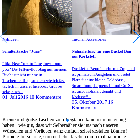
Nähideen
Taschen Accessoires
Schultertasche "June"
Nähanleitung für eine Bucket Bag
aus Korkstoff
I like New York in June, how about
Die kleine Beuteltasche mit Zugband
you? Die Falten-Hobobag aus meinem
ist prima zum Ausgehen und bietet
Buch ist nicht nur mein
Platz für eine kleine Geldbörse,
Taschenliebling, sondern wie ich fast
Smartphone, Lippenstift und Co. Sie
täglich in unserer facebook Gruppe
ist unkompliziert genäht und
sehe, auch...
01. Juli 2016
18 Kommentare
Korkstoff...
05. Oktober 2017
16
Kommentare
Kleine und große Taschen zum Verstauen kann man nie genug
haben - wie gut, dass wir Selbernäher sie uns nach unseren
Wünschen und Vorlieben ganz einfach selbst gestalten können!
Probiere für schöne, sommerliche Taschen doch mal natürliche