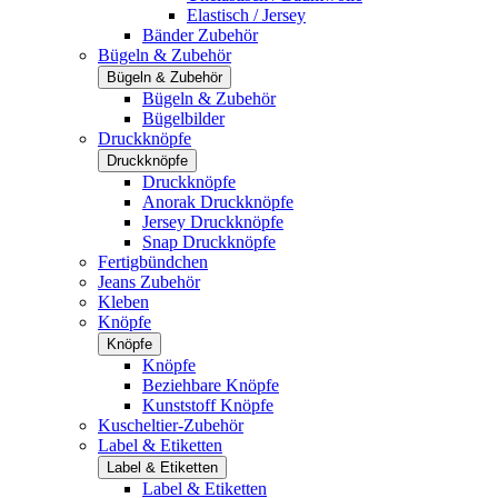
Elastisch / Jersey
Bänder Zubehör
Bügeln & Zubehör
Bügeln & Zubehör
Bügeln & Zubehör
Bügelbilder
Druckknöpfe
Druckknöpfe
Druckknöpfe
Anorak Druckknöpfe
Jersey Druckknöpfe
Snap Druckknöpfe
Fertigbündchen
Jeans Zubehör
Kleben
Knöpfe
Knöpfe
Knöpfe
Beziehbare Knöpfe
Kunststoff Knöpfe
Kuscheltier-Zubehör
Label & Etiketten
Label & Etiketten
Label & Etiketten