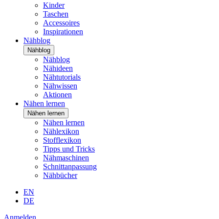
Kinder
Taschen
Accessoires
Inspirationen
Nähblog
Nähblog
Nähblog
Nähideen
Nähtutorials
Nähwissen
Aktionen
Nähen lernen
Nähen lernen
Nähen lernen
Nählexikon
Stofflexikon
Tipps und Tricks
Nähmaschinen
Schnittanpassung
Nähbücher
EN
DE
Anmelden