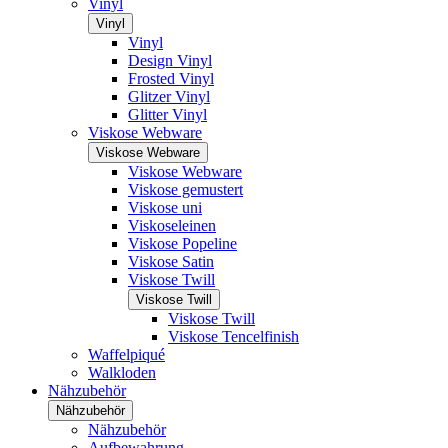
Vinyl
Vinyl
Vinyl
Design Vinyl
Frosted Vinyl
Glitzer Vinyl
Glitter Vinyl
Viskose Webware
Viskose Webware
Viskose Webware
Viskose gemustert
Viskose uni
Viskoseleinen
Viskose Popeline
Viskose Satin
Viskose Twill
Viskose Twill
Viskose Twill
Viskose Tencelfinish
Waffelpiqué
Walkloden
Nähzubehör
Nähzubehör
Nähzubehör
Aufbewahrung