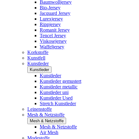
Baumwolljersey
Bio-Jersey
Jacquard Jersey
Lurexjersey
Rippjersey
Romanit Jersey
Tencel Jersey
Viskosejersey
Waffeljersey
Korkstoffe
Kunstfell
Kunstleder
Kunstleder
Kunstleder
Kunstleder gemustert
Kunstleder metallic
Kunstleder uni
Kunstleder Used
Stretch Kunstleder
Leinenstoffe
Mesh & Netzstoffe
Mesh & Netzstoffe
Mesh & Netzstoffe
Air Mesh
Modestoffe