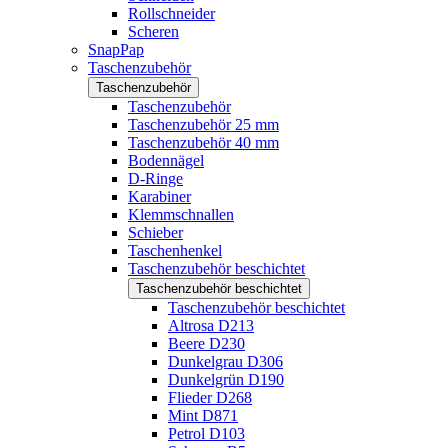
Rollschneider
Scheren
SnapPap
Taschenzubehör
Taschenzubehör
Taschenzubehör
Taschenzubehör 25 mm
Taschenzubehör 40 mm
Bodennägel
D-Ringe
Karabiner
Klemmschnallen
Schieber
Taschenhenkel
Taschenzubehör beschichtet
Taschenzubehör beschichtet
Taschenzubehör beschichtet
Altrosa D213
Beere D230
Dunkelgrau D306
Dunkelgrün D190
Flieder D268
Mint D871
Petrol D103