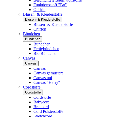
Beschichtete Baumwollstoffe
Funktionsstoff "Bo"
Oilskin
Blusen- & Kleiderstoffe
Blusen- & Kleiderstoffe
Blusen- & Kleiderstoffe
Chiffon
Bündchen
Bündchen
Bündchen
Fertigbündchen
Bio Bündchen
Canvas
Canvas
Canvas
Canvas gemustert
Canvas uni
Canvas "Harry"
Cordstoffe
Cordstoffe
Cordstoffe
Babycord
Breitcord
Cord Polsterstoffe
Stretchcord