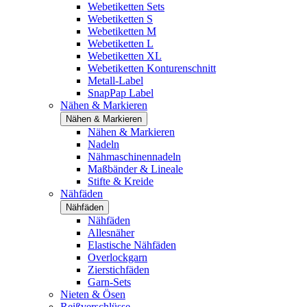
Webetiketten Sets
Webetiketten S
Webetiketten M
Webetiketten L
Webetiketten XL
Webetiketten Konturenschnitt
Metall-Label
SnapPap Label
Nähen & Markieren
Nähen & Markieren
Nähen & Markieren
Nadeln
Nähmaschinennadeln
Maßbänder & Lineale
Stifte & Kreide
Nähfäden
Nähfäden
Nähfäden
Allesnäher
Elastische Nähfäden
Overlockgarn
Zierstichfäden
Garn-Sets
Nieten & Ösen
Reißverschlüsse