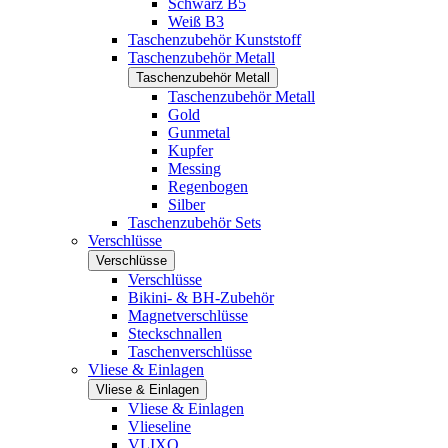
Schwarz B5
Weiß B3
Taschenzubehör Kunststoff
Taschenzubehör Metall
Taschenzubehör Metall
Taschenzubehör Metall
Gold
Gunmetal
Kupfer
Messing
Regenbogen
Silber
Taschenzubehör Sets
Verschlüsse
Verschlüsse
Verschlüsse
Bikini- & BH-Zubehör
Magnetverschlüsse
Steckschnallen
Taschenverschlüsse
Vliese & Einlagen
Vliese & Einlagen
Vliese & Einlagen
Vlieseline
VLIXO