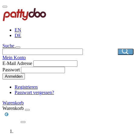
Direkt
zum
Inhalt
EN
DE
Suche
Mein Konto
E-Mail Adresse
Passwort
Anmelden
Registrieren
Passwort vergessen?
Warenkorb
Warenkorb