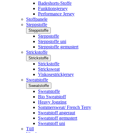
Badeshorts-Stoffe
Funktionsjersey
Performance Jersey
Stoffpanele
Steppstoffe
Steppstoffe
Steppstoffe
Steppstoffe uni
Steppstoffe gemustert
Strickstoffe
Strickstoffe
Strickstoffe
Stricksweat
Viskosestrickjersey
Sweatstoffe
Sweatstoffe
Sweatstoffe
Bio Sweatstoff
Heavy Jogging
Sommersweat/ French Terry
Sweatstoff angeraut
Sweatstoff gemustert
Sweatstoff uni
Tüll